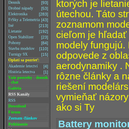
ktorých je lieta
Denník
[93]
Drobné nápady
[53]
útechou. Táto st
Elektronika
[283]
FrSky a Telemetria
[43]
zoznamom modelár
Iné
[213]
cieľom je hľadať
Lietanie
[192]
Open Stabilizer
[23]
modely fungujú.
Pohony
[84]
Stavba modelov
[110]
odpovede z oblas
Turnigy 9X
[15]
Oplatí sa pozrieť:
aerodynamiky . 
Akademie letectví
[4]
História letectva
[1]
rôzne články a n
Vaše postrehy - denník
- chat
riešení modelár
Galéria
vymieňať názory
RSS Kanály
RSS
ako si Ty
Download
Fórum
Zoznam článkov
Battery monito
Prihlásenie