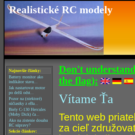
Realistické RC modely
Don't understand
Najnovšie články:
Battery monitor ako
the flag):
indikátor stavu...
Jak nastartovat motor
po delší odst...
Vítame Ťa
Pozor na (niektoré)
súčiastky z eBa...
Biely C-130 Hercules
Tento web priate
(Moby Dick) ča...
Ako na zistenie dosahu
za cieľ združova
RC súpravy?
Sekcie článkov: