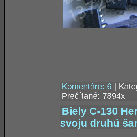
Komentáre: 6
| Kate
Prečítané: 7894x
Biely C-130 He
svoju druhú ša