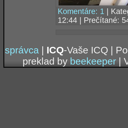
Komentáre: 1
| Kate
12:44 | Prečítané: 
správca
|
ICQ
-Vaše ICQ | P
preklad by
beekeeper
| 