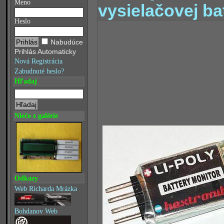
Meno
vysielačovej ba
Heslo
Nabudúce
Prihlás Automaticky
Nová Registrácia
Zabudnuté heslo?
Hľadaj
Niečo z galérie
Odkazy
Web Richarda Mrázka
Bohdanov Web