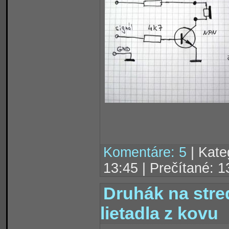
Komentáre: 5
| Kate
13:45 | Prečítané: 
Druhák na stred
lietadla z kovu