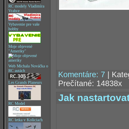
RC modely Vladimíra
Vrabce
Vybavenie pre vaše
hobby
Moje objevené
"Ameriky"
Web Michala Nováčka o
RC autách
Komentáre: 7
| Kate
Prečítané: 14838x
Les Grands Planeurs
Jak nastartova
RC Model
RC letka v Košiciach