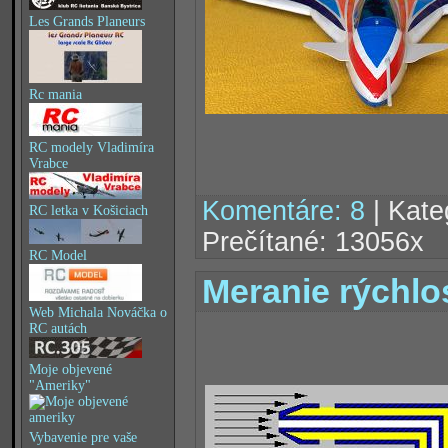
Les Grands Planeurs
Rc mania
RC modely Vladimíra
Vrabce
Komentáre: 8
| Kate
RC letka v Košiciach
Prečítané: 13056x
RC Model
Meranie rýchlo
Web Michala Nováčka o
RC autách
Moje objevené
"Ameriky"
Vybavenie pre vaše