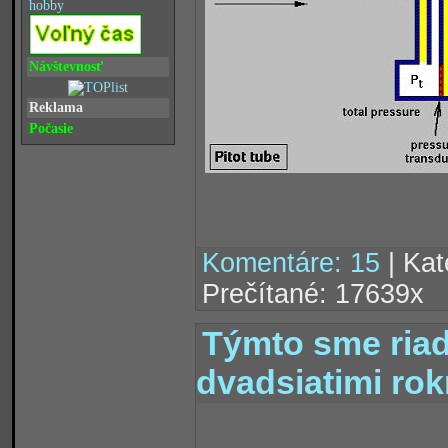
hobby
Návštevnosť
Reklama
Počasie
Komentáre: 15
| Kat
Prečítané: 17639x
Týmto sme riad
dvadsiatimi ro