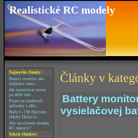
Realistické RC modely
Najnovšie články:
Články v kategó
Battery monitor ako
indikátor stavu...
Jak nastartovat motor
po delší odst...
Battery monito
Pozor na (niektoré)
súčiastky z eBa...
vysielačovej ba
Biely C-130 Hercules
(Moby Dick) ča...
Ako na zistenie dosahu
RC súpravy?
Sekcie článkov: