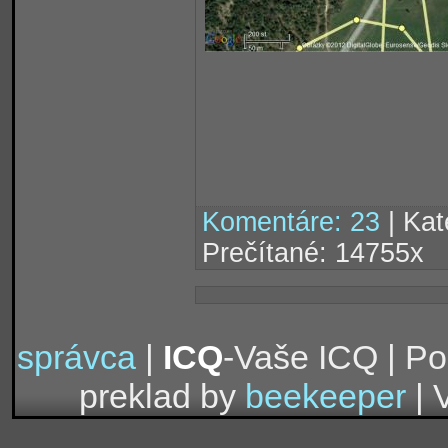
Komentáre: 23
| Kat
Prečítané: 14755x
správca
|
ICQ
-Vaše ICQ | P
preklad by
beekeeper
| 