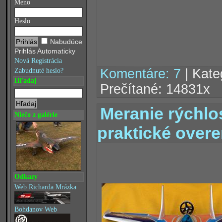
Meno
Heslo
Nabudúce
Prihlás Automaticky
Nová Registrácia
Komentáre: 7
| Kate
Zabudnuté heslo?
Hľadaj
Prečítané: 14831x
Meranie rýchlo
Niečo z galérie
praktické overe
Odkazy
Web Richarda Mrázka
Bohdanov Web