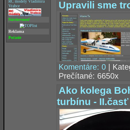
RC modely Vladimíra
Upravili sme t
Vrabce
Návštevnosť
Reklama
Počasie
Komentáre: 0
| Kate
Prečítané: 6650x
Ako kolega Bo
turbínu - II.časť