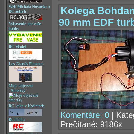
Web Michala Nováčka o
Kolega Bohdan 
RC autách
90 mm EDF tur
Vybavenie pre vaše
hobby
RC Model
Les Grands Planeurs
Moje objevené
"Ameriky"
RC letka v Košiciach
Komentáre: 0
| Kate
Rc mania
Prečítané: 9186x