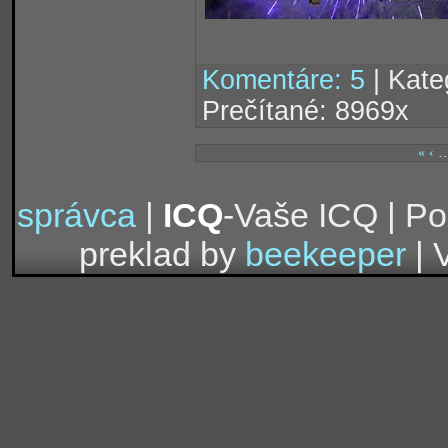
Komentáre: 5
| Kate
Prečítané: 8969x
«
‹
správca
|
ICQ
-Vaše ICQ | P
preklad by
beekeeper
| 