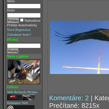
Meno
Heslo
Nabudúce
Prihlás Automaticky
Nová Registrácia
Zabudnuté heslo?
Hľadaj
Niečo z galérie
Odkazy
Web Richarda Mrázka
Komentáre: 2
| Kate
Bohdanov Web
Prečítané: 8215x