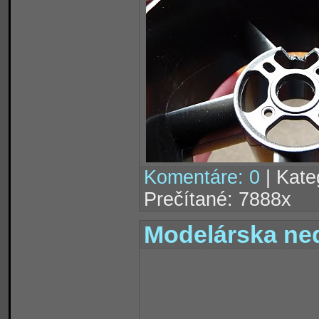
Komentáre: 0
| Kate
Prečítané: 7888x
Modelárska ned