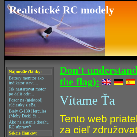
Realistické RC modely
Don't understand
Najnovšie články:
Battery monitor ako
the flag):
indikátor stavu...
Jak nastartovat motor
po delší odst...
Vítame Ťa
Pozor na (niektoré)
súčiastky z eBa...
Biely C-130 Hercules
Tento web priate
(Moby Dick) ča...
Ako na zistenie dosahu
za cieľ združova
RC súpravy?
Sekcie článkov: