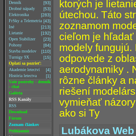
ktorých je lieta
Denník
[93]
Drobné nápady
[53]
útechou. Táto st
Elektronika
[283]
FrSky a Telemetria
[43]
zoznamom modelár
Iné
[213]
cieľom je hľadať
Lietanie
[192]
Open Stabilizer
[23]
modely fungujú.
Pohony
[84]
Stavba modelov
[110]
odpovede z oblas
Turnigy 9X
[15]
Oplatí sa pozrieť:
aerodynamiky . 
Akademie letectví
[4]
História letectva
[1]
rôzne články a n
Vaše postrehy - denník
- chat
riešení modelár
Galéria
vymieňať názory
RSS Kanály
RSS
ako si Ty
Download
Fórum
Zoznam článkov
Lubákova Web 
Prihlásenie