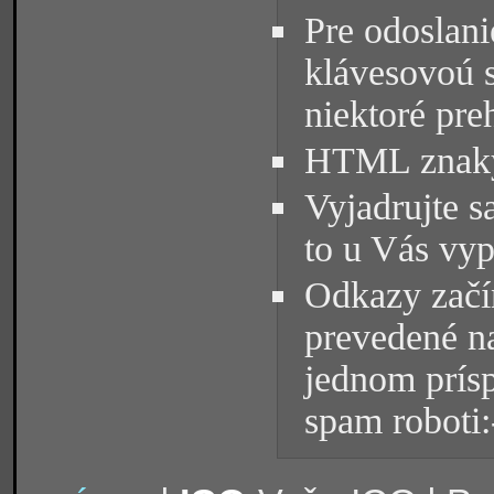
Pre odoslani
klávesovoú 
niektoré pre
HTML znaky 
Vyjadrujte s
to u Vás vyp
Odkazy začín
prevedené na
jednom prísp
spam roboti: