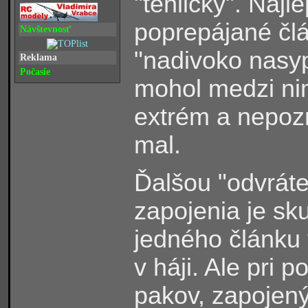
"tehličky". Najl
poprepájané člá
Návštevnosť
"nadivoko nasyp
Reklama
Počasie
mohol medzi nimi
extrém a nepozn
mal.
Ďalšou "odvráte
zapojenia je sk
jedného článku 
v háji. Ale pri 
pakov, zapojený