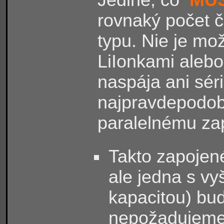
rovnaký počet 
typu. Nie je mo
LiIonkami alebo
naspája ani sér
najpravdepodob
paralelnému zap
Takto zapojené
ale jedna s vy
kapacitou) bud
nepožadujeme