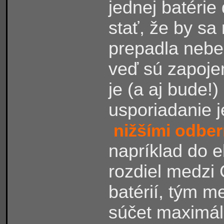
jednej batéri
stať, že by sa
prepadla nebe
veď sú zapojen
je (a aj bude!
usporiadanie 
nižšími odbe
napríklad do e
rozdiel medzi
batérií, tým 
súčet maximál