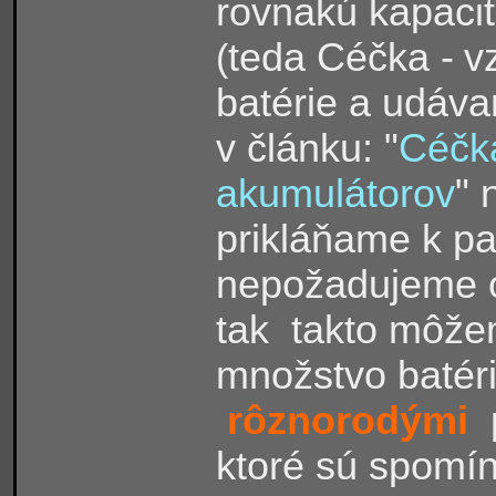
rovnakú kapacit
teda Céčka -
v
(
batérie a udáv
v článku: "
Céčka
akumulátorov
" 
prikláňame k pa
nepožadujeme o
tak takto môž
množstvo batér
rôznorodými
p
ktoré sú spomín