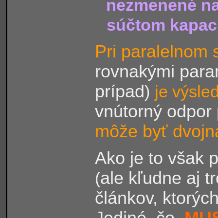
nezmenené nap
súčtom kapacít
Pri paralelnom 
rovnakými par
prípad
)
je výsle
vnútorný odpor 
môže byť dvojn
Ako je to však 
ale kľudne aj t
(
článkov, ktorýc
Jediné, čo
MUS