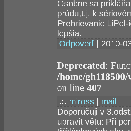
Osobne sa prikláň
prúdu,t.j. k sériov
Prehrievanie LiPol-
lepšia.
Odpoveď
| 2010-03
Deprecated
: Func
/home/gh118500/
on line
407
.:.
miross
|
mail
Doporučuji v 3.odst
upravit větu: Při p