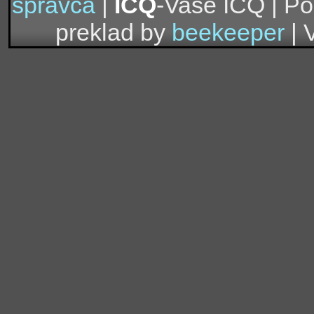
správca
|
ICQ
-Vaše ICQ | P
preklad by
beekeeper
| 