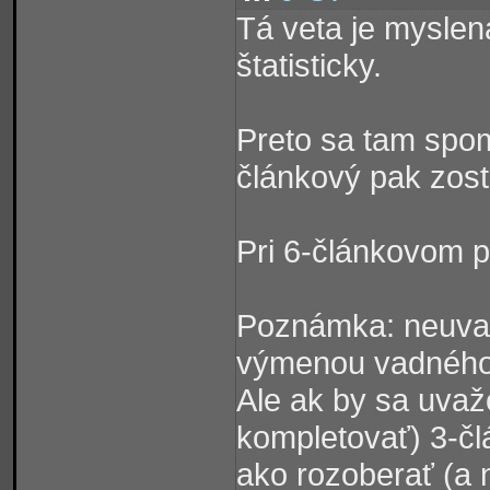
Tá veta je myslená
štatisticky.
Preto sa tam spom
článkový pak zosta
Pri 6-článkovom p
Poznámka: neuva
výmenou vadného
Ale ak by sa uvaž
kompletovať) 3-čl
ako rozoberať (a 