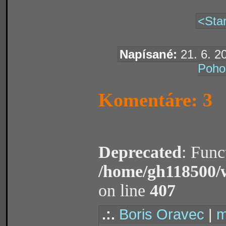
<Star
Napísané:
21. 6. 2
Poho
Komentáre: 3
Deprecated
: Func
/home/gh118500/
on line
407
.:.
Boris Oravec
|
m