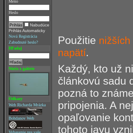
Meno
Heslo
Nabudúce
Prihlás Automaticky
Nová Registrácia
Použitie
nižších
Zabudnuté heslo?
Hľadaj
.
napätí
Každý, kto už ni
Niečo z galérie
článkovú sadu 
pozná to známe
Odkazy
pripojenia. A ne
Web Richarda Mrázka
opaľovanie kont
Bohdanov Web
tohoto javu vzn
Vybavenie pre vaše