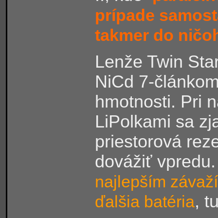
prípade samost
takmer do ničo
Lenže Twin Sta
NiCd 7-článkom
hmotnosti. Pri 
LiPolkami sa zj
priestorová rez
dovážiť vpredu.
najlepším závaží
, t
ďalšia batéria