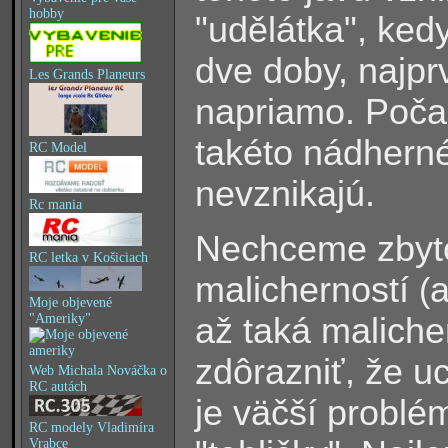
hobby
"udělátka", kedy
dve doby, najpr
Les Grands Planeurs
napriamo. Počas
takéto nádherné
RC Model
nevznikajú.
Rc mania
Nechceme zbyto
RC letka v Košiciach
malicherností
(
Moje objevené
"Ameriky"
až taká maliche
zdôrazniť, že uc
Web Michala Nováčka o
RC autách
je väčší problé
RC modely Vladimíra
Vrabce