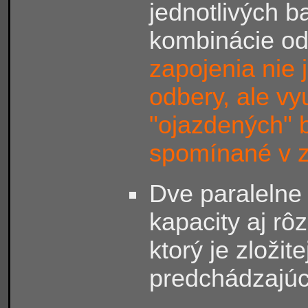
jednotlivých ba
kombinácie o
zapojenia nie
odbery, ale vy
"ojazdených" ba
spomínané v z
Dve paralelne
kapacity aj rô
ktorý je zložit
predchádzajú