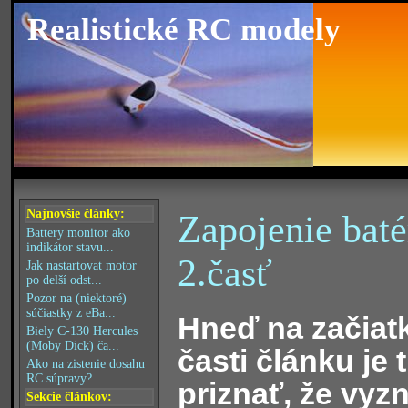
Realistické RC modely
Najnovšie články:
Zapojenie batér
Battery monitor ako
indikátor stavu...
2.časť
Jak nastartovat motor
po delší odst...
Pozor na (niektoré)
súčiastky z eBa...
Hneď na začiatk
Biely C-130 Hercules
(Moby Dick) ča...
časti článku je 
Ako na zistenie dosahu
RC súpravy?
priznať, že vyz
Sekcie článkov: