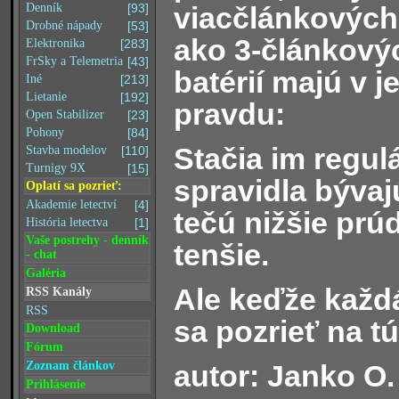
viacčlánkových
Denník
[93]
Drobné nápady
[53]
ako 3-článkový
Elektronika
[283]
FrSky a Telemetria
[43]
batérií majú v 
Iné
[213]
Lietanie
[192]
pravdu:
Open Stabilizer
[23]
Pohony
[84]
Stačia im regulá
Stavba modelov
[110]
Turnigy 9X
[15]
spravidla bývaj
Oplatí sa pozrieť:
Akademie letectví
[4]
tečú nižšie prú
História letectva
[1]
Vaše postrehy - denník
tenšie.
- chat
Galéria
Ale keďže každ
RSS Kanály
RSS
sa pozrieť na t
Download
Fórum
autor: Janko O.
Zoznam článkov
Prihlásenie