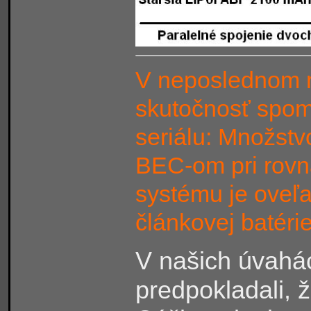
V neposlednom ra
skutočnosť spomí
seriálu: Množstv
BEC-om pri rov
systému je oveľa
článkovej batérie
V našich úvahá
predpokladali, ž