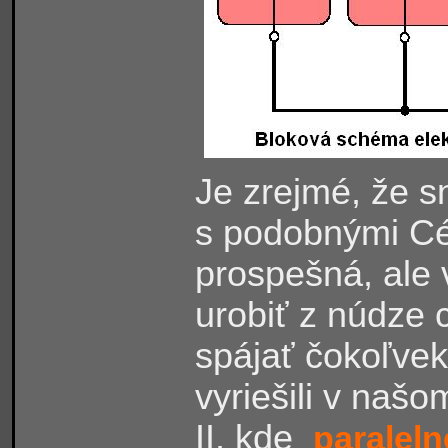
Je zrejmé, že s
s podobnými Cé
prospešná, ale 
urobiť z núdze 
spájať čokoľvek
vyriešili v naš
II, kde
paraleln