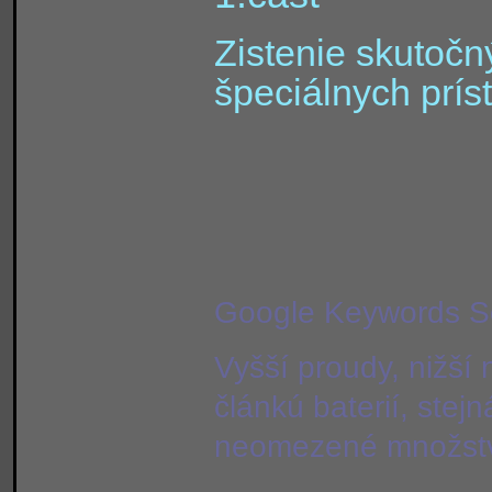
Zistenie skutočn
špeciálnych príst
Google Keywords S
Vyšší proudy, nižší 
článkú baterií, stejn
neomezené množství