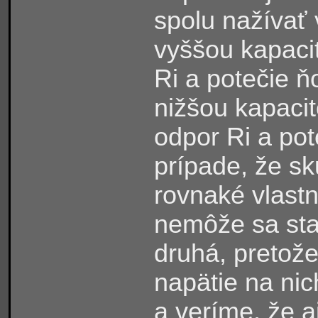
spolu nažívať 
vyššou kapaci
Ri a potečie ň
nižšou kapaci
odpor Ri a pot
prípade, že s
rovnaké vlastn
nemôže sa stať
druhá
, pretož
napätie na nic
a veríme, že a