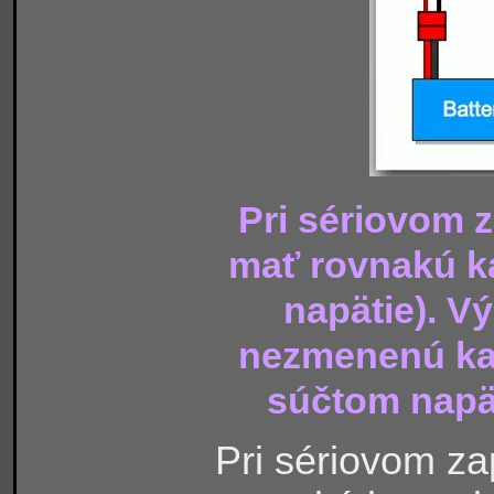
Pri sériovom z
mať rovnakú k
napätie). V
nezmenenú kap
súčtom napät
Pri sériovom z