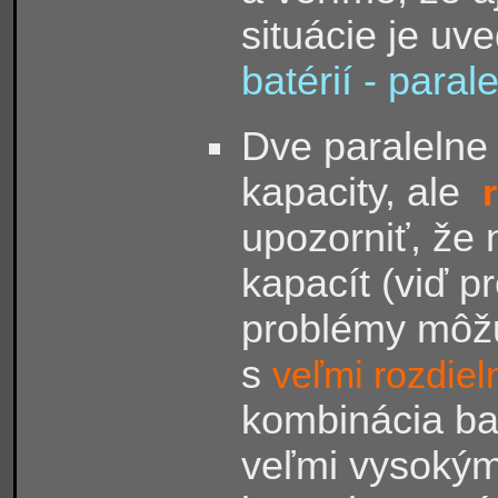
situácie je uv
batérií - paral
Dve paralelne
kapacity, ale
upozorniť, že 
kapacít (viď p
problémy môžu 
s
veľmi rozdie
kombinácia bat
veľmi vysokým