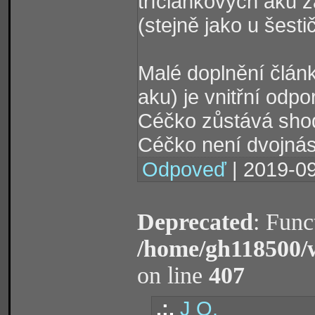
tříčlánkových aku z
(stejně jako u šesti
Malé doplnění článk
aku) je vnitřní odpo
Céčko zůstává shod
Céčko není dvojnás
Odpoveď
| 2019-09
Deprecated
: Func
/home/gh118500/
on line
407
.:.
J O.