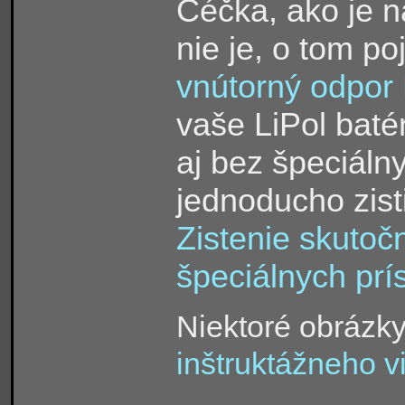
Céčka, ako je n
nie je, o tom p
vnútorný odpor
vaše LiPol baté
aj bez špeciáln
jednoducho zisti
Zistenie skutoč
špeciálnych prís
Niektoré obrázky
inštruktážneho v