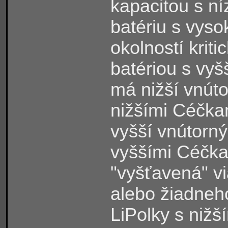
kapacitou s n
batériu s vys
okolností kriti
batériou s vyš
má nižší vnúto
nižšími Céčka
vyšší vnútorný
vyššími Céčka
"vyšťavená" v
alebo žiadneh
LiPolky s nižš