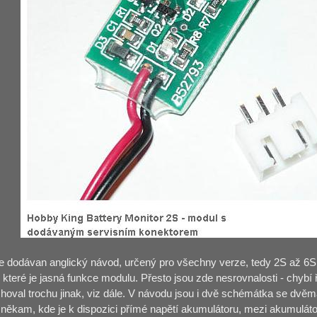
e dodávan anglický návod, určený pro všechny verze, tedy 2S až 6
e které je jasná funkce modulu. Přesto jsou zde nesrovnalosti - chybí
hoval trochu jinak, viz dále. V návodu jsou i dvě schémátka se dvěma
- někam, kde je k dispozici přímé napětí akumulátoru, mezi akumulátor