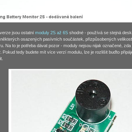
erze jsou ostatní
moduly 2S až 6S
shodné - používá se stejná deska
některých osazených pasívních součástek, přizpůsobených velikosti
u. Na to je potřeba dávat pozor - moduly nejsou nijak označené, zda
. Pokud tedy budete mít více verzí modulu, lze je rozlišit buďto při
t.