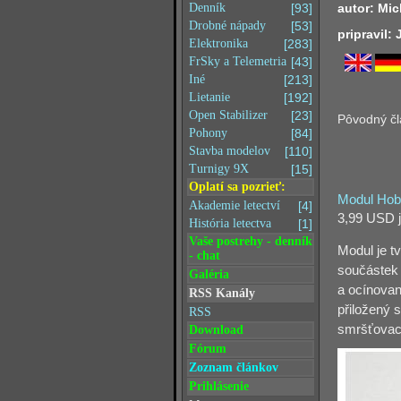
autor: Mi
Denník
[93]
Drobné nápady
[53]
pripravil:
Elektronika
[283]
FrSky a Telemetria
[43]
Iné
[213]
Lietanie
[192]
Open Stabilizer
[23]
Pôvodný čl
Pohony
[84]
Stavba modelov
[110]
Turnigy 9X
[15]
Oplatí sa pozrieť:
Modul Hobb
Akademie letectví
[4]
3,99 USD j
História letectva
[1]
Vaše postrehy - denník
Modul je t
- chat
součástek 
Galéria
a ocínovan
RSS Kanály
přiložený 
RSS
smršťovací
Download
Fórum
Zoznam článkov
Prihlásenie