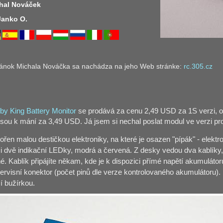
chal Nováček
 Janko O.
ánok Michala Nováčka sa nachádza na jeho Web stránke:
rc.305.cz
y King Battery Monitor
se prodává za cenu 2,49 USD za 1S verzi, o
sou k mání za 3,49 USD. Já jsem si nechal poslat modul ve verzi pr
vořen malou destičkou elektroniky, na které je osazen "pípák" - elek
i dvě indikační LEDky, modrá a červená. Z desky vedou dva kablíky,
é. Kablík připájíte někam, kde je k dispozici přímé napětí akumulátoru
servisní konektor (počet pinů dle verze kontrolovaného akumulátoru)
 bužírkou.