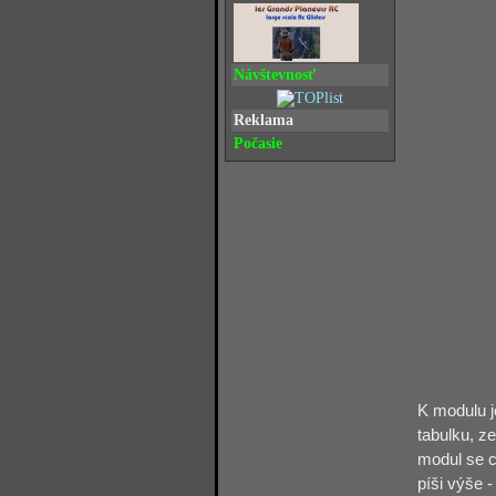
Návštevnosť
Reklama
Počasie
K modulu j
tabulku, z
modul se c
píši výše 