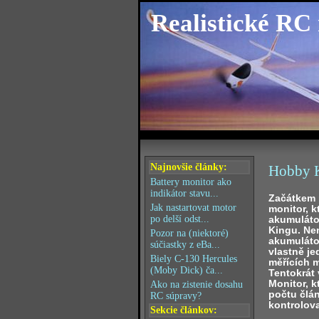
Realistické RC
Najnovšie články:
Hobby K
Battery monitor ako
indikátor stavu...
Začátkem 
Jak nastartovat motor
monitor, k
akumuláto
po delší odst...
Kingu. Nen
Pozor na (niektoré)
akumulátor
súčiastky z eBa...
vlastně je
Biely C-130 Hercules
měřících 
(Moby Dick) ča...
Tentokrát
Monitor, k
Ako na zistenie dosahu
počtu člá
RC súpravy?
kontrolova
Sekcie článkov: