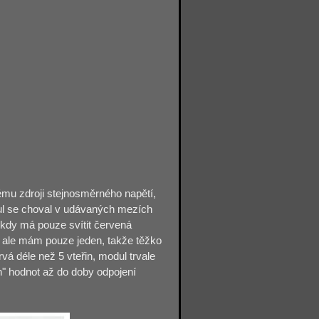
ému zdroji stejnosměrného napětí,
dul se choval v udávaných mezích
 kdy má pouze svítit červená
, ale mám pouze jeden, takže těžko
vá déle než 5 vteřin, modul trvale
h" hodnot až do doby odpojení