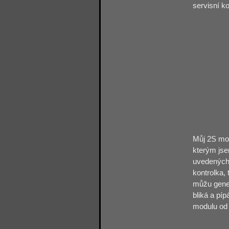
servisní k
Můj 2S mod
kterým jse
uvedených 
kontrolka,
můžu gener
bliká a pí
modulu od