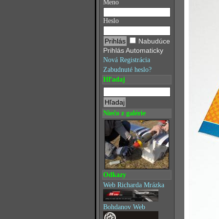
Meno
Heslo
Nabudúce
Prihlás Automaticky
Nová Registrácia
Zabudnuté heslo?
Hľadaj
Niečo z galérie
Odkazy
Web Richarda Mrázka
Bohdanov Web