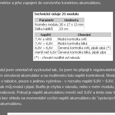
onektor a jeho zapojení do servisního konektoru akumulátoru.
ul jsem orientačně vyzkoušel tak, že jsem ho připojil k regulovateln
m simuloval akumulátor a na multimetru toto napětí kontroloval. Mo
v tabulce, pouze s jedinou vyjímkou - v rozsahu napětí 6,8V ~ 6,6V,
 tak můj modul i pípal. Buďto je chyba v návodu, nebo v mém modulu
alizovat. Pokud je napětí akumulátoru menší než 6,6V a tento stav tr
pá bez ohledu na momentální vzrůst napětí akumulátoru do "správnýc
 akumulátoru.