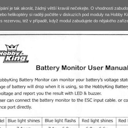
pípání je tak akorát, žádný větší kravál nečekejte. O vhodnosti zabud
nebo helikoptéry si raději počtěte v diskuzích pod moduly na Hobby K
s rezervou, též v případě, když modul zabudujete do nějakého zařízen