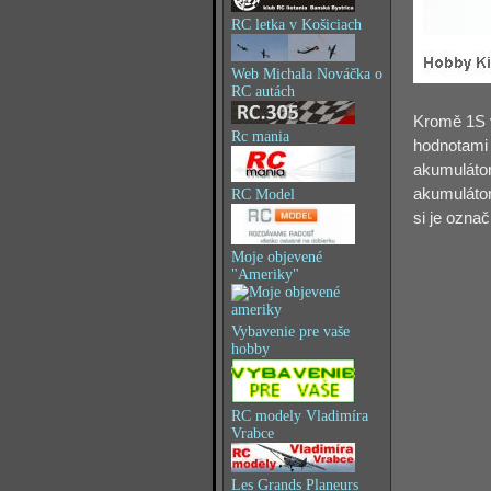
RC letka v Košiciach
Web Michala Nováčka o
RC autách
Kromě 1S v
Rc mania
hodnotami 
akumulátor
akumulátor
RC Model
si je označi
Moje objevené
"Ameriky"
Vybavenie pre vaše
hobby
RC modely Vladimíra
Vrabce
Les Grands Planeurs