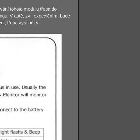
ování tohoto modulu třeba do
ingu. V autě, zvl. expedičním, bude
í, třeba vysílačky.