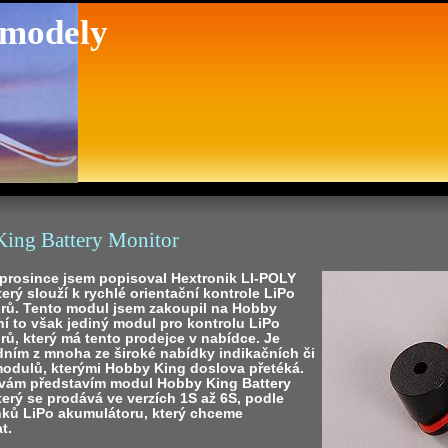
 modely
ing Battery Monitor
prosince jsem popisoval Hextronik LI-POLY
terý slouží k rychlé orientační kontrole LiPo
rů. Tento modul jsem zakoupil na Hobby
í to však jediný modul pro kontrolu LiPo
ů, který má tento prodejce v nabídce. Je
dním z mnoha ze široké nabídky indikačních či
modulů, kterými Hobby King doslova přetéká.
 vám představím modul Hobby King Battery
terý se prodává ve verzích 1S až 6S, podle
nků LiPo akumulátoru, který chceme
t.