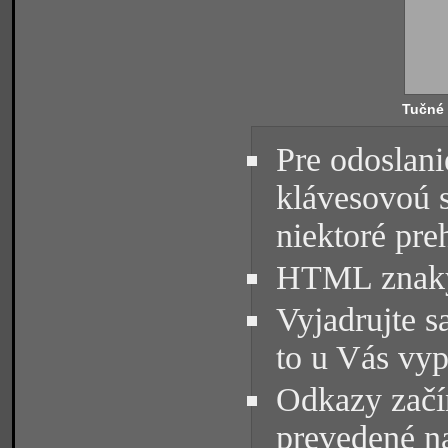
Tučné
Pre odoslani
klávesovoú 
niektoré pre
HTML znaky 
Vyjadrujte s
to u Vás vyp
Odkazy začín
prevedené na