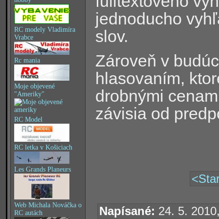
fulltextového vy
jednoducho vyhľ
RC modely Vladimíra
slov.
Vrabce
Zároveň v budúc
Rc mania
hlasovaním, kto
Moje objevené
drobnými cenami
"Ameriky"
závisia od pred
RC Model
RC letka v Košiciach
Les Grands Planeurs
<Star
Web Michala Nováčka o
Napísané:
24. 5. 2010,
RC autách