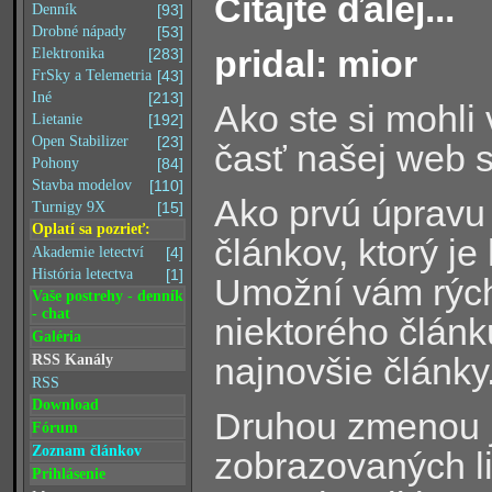
Čítajte ďalej...
Denník
[93]
Drobné nápady
[53]
pridal: mior
Elektronika
[283]
FrSky a Telemetria
[43]
Iné
[213]
Ako ste si mohli
Lietanie
[192]
Open Stabilizer
[23]
časť našej web s
Pohony
[84]
Stavba modelov
[110]
Ako prvú úpravu 
Turnigy 9X
[15]
Oplatí sa pozrieť:
článkov, ktorý j
Akademie letectví
[4]
História letectva
[1]
Umožní vám rýchl
Vaše postrehy - denník
- chat
niektorého článk
Galéria
najnovšie články
RSS Kanály
RSS
Download
Druhou zmenou j
Fórum
Zoznam článkov
zobrazovaných l
Prihlásenie