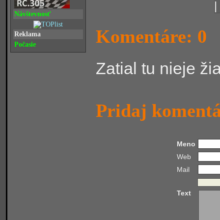
Návštevnosť
Komentáre: 0
Reklama
Počasie
Zatial tu nieje ž
Pridaj koment
Meno
Web
Mail
Text