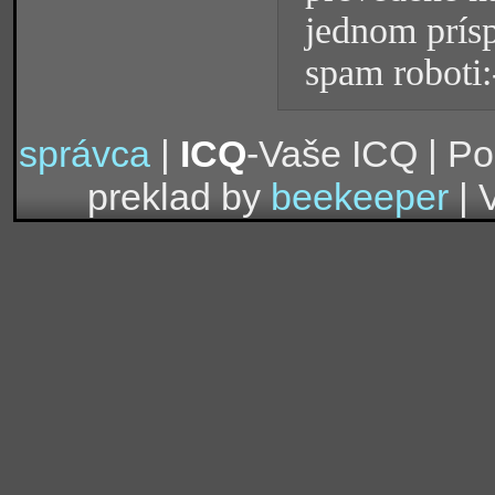
jednom prísp
spam roboti:
správca
|
ICQ
-Vaše ICQ | P
preklad by
beekeeper
| 