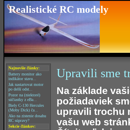
Realistické RC modely
Najnovšie články:
Upravili sme t
Battery monitor ako
indikátor stavu...
Jak nastartovat motor
Na základe vaš
po delší odst...
Pozor na (niektoré)
požiadaviek sm
súčiastky z eBa...
Biely C-130 Hercules
upravili trochu 
(Moby Dick) ča...
Ako na zistenie dosahu
vašu web strán
RC súpravy?
Sekcie článkov: