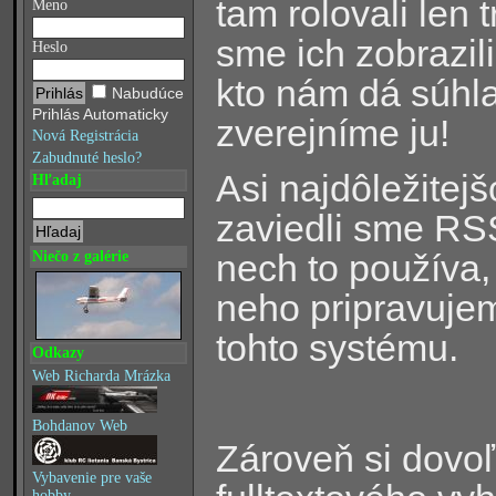
tam rolovali len 
Meno
sme ich zobrazil
Heslo
kto nám dá súhl
Nabudúce
Prihlás Automaticky
zverejníme ju!
Nová Registrácia
Zabudnuté heslo?
Asi najdôležitej
Hľadaj
zaviedli sme RSS
nech to používa, 
Niečo z galérie
neho pripravuje
tohto systému.
Odkazy
Web Richarda Mrázka
Bohdanov Web
Zároveň si dovo
Vybavenie pre vaše
hobby