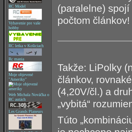
(paralelne) spoj
RC Model
počtom článkov!
Vybavenie pre vaše
hobby
RC letka v Košiciach
Rc mania
Takže: LiPolky (
Moje objevené
článkov, rovnaké
"Ameriky"
(4,20V/čl.) a dr
Web Michala Nováčka o
RC autách
„vybitá“ rozumiem
Les Grands Planeurs
Túto „kombináciu
je nechcene naj