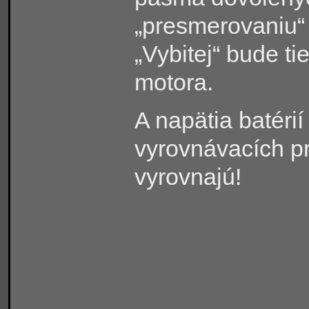
„presmerovaniu“ 
„Vybitej“ bude ti
motora.
A napätia batéri
vyrovnávacích pr
vyrovnajú!