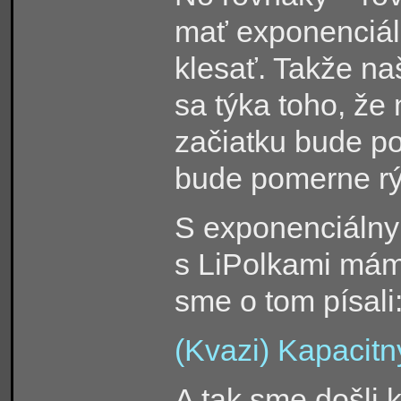
mať exponenciál
klesať. Takže na
sa týka toho, že
začiatku bude p
bude pomerne rý
S exponenciáln
s LiPolkami máme
sme o tom písali
(Kvazi) Kapacitn
A tak sme došli 