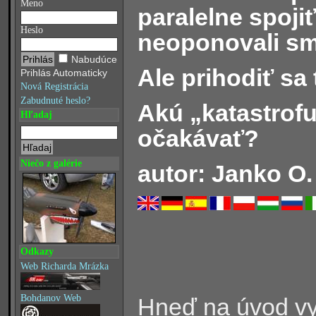
Meno
paralelne spojiť
Heslo
neoponovali sm
Nabudúce
Ale prihodiť sa
Prihlás Automaticky
Nová Registrácia
Zabudnuté heslo?
Akú „katastrof
Hľadaj
očakávať?
Niečo z galérie
autor: Janko O.
Odkazy
Web Richarda Mrázka
Bohdanov Web
Hneď na úvod vyl