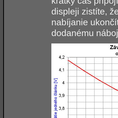
krátky čas pripoj
displeji zistíte, 
nabíjanie ukončí
dodanému náboju,