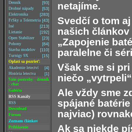
netajíme.
Denník
[93]
Drobné nápady
[53]
Elektronika
[283]
Svedčí o tom aj
FrSky a Telemetria
[43]
Iné
[213]
našich článkov
Lietanie
[192]
Open Stabilizer
[23]
„Zapojenie batér
Pohony
[84]
paralelne či sé
Stavba modelov
[110]
Turnigy 9X
[15]
Oplatí sa pozrieť:
Však sme si pri
Akademie letectví
[4]
História letectva
[1]
niečo „vytrpeli“
Vaše postrehy - denník
- chat
Ale vždy sme zd
Galéria
RSS Kanály
spájané batérie
RSS
Download
najviac) rovnak
Fórum
Zoznam článkov
Ak sa niekde pí
Prihlásenie