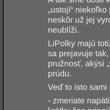
„ustojí“ niekoľko
neskôr už jej v
neublíži.
LiPolky majú toti
sa prejavuje tak
pružnosť, akýsi 
prúdu.
Veď to isto sami
- zmeriate napät