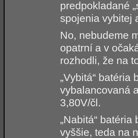
predpokladané „s
spojenia vybitej 
No, nebudeme ma
opatrní a v očak
rozhodli, že na 
„Vybitá“ batéria
vybalancovaná a
3,80V/čl.
„Nabitá“ batéria 
vyššie, teda na n