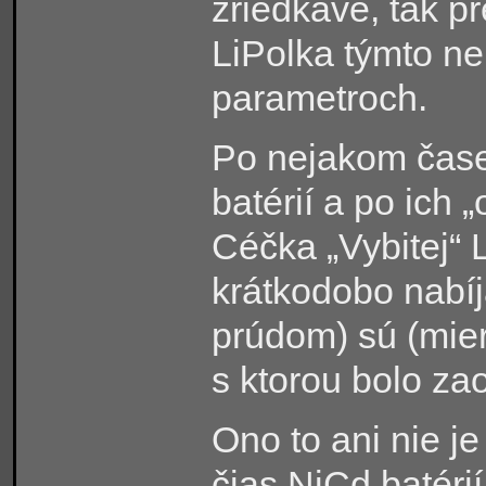
zriedkavé, tak p
LiPolka týmto ne
parametroch.
Po nejakom čase
batérií a po ich 
Céčka „Vybitej“ L
krátkodobo nabí
prúdom) sú (mier
s ktorou bolo za
Ono to ani nie j
čias NiCd batérií