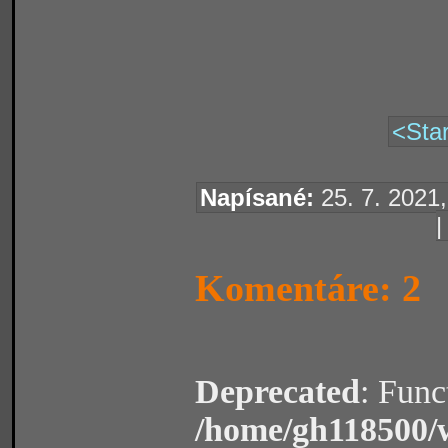
<Star
Napísané:
25. 7. 2021,
Komentáre: 2
Deprecated
: Func
/home/gh118500/