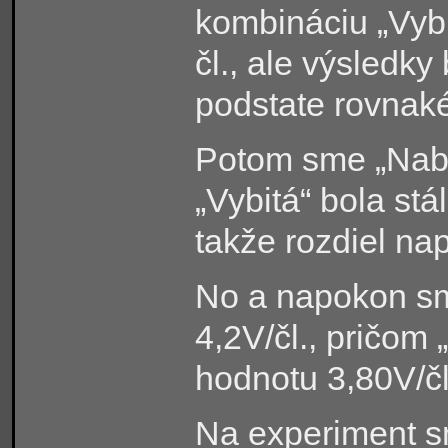
kombináciu „Vybit
čl., ale výsledky
podstate rovnak
Potom sme „Nabit
„Vybitá“ bola stá
takže rozdiel na
No a napokon sme
4,2V/čl., pričom 
hodnotu 3,80V/čl
Na experiment sm