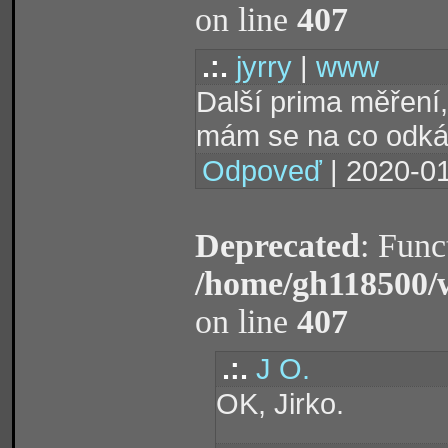
on line
407
.:.
jyrry
|
www
Další prima měření,
mám se na co odk
Odpoveď
| 2020-01
Deprecated
: Func
/home/gh118500/
on line
407
.:.
J O.
OK, Jirko.