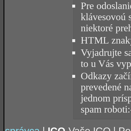
Pre odoslani
klávesovoú 
niektoré pre
HTML znaky 
Vyjadrujte s
to u Vás vyp
Odkazy začín
prevedené na
jednom prísp
spam roboti:
správca
|
ICQ
-Vaše ICQ | P