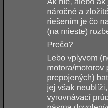
Ak nie, alebo ak 
náročné a zložit
riešením je čo n
(na mieste) rozb
Prečo?
Lebo vplyvom (n
motora/motorov 
prepojených) baté
jej však neublíž
vyrovnávací prúd
pásma dovolenýc