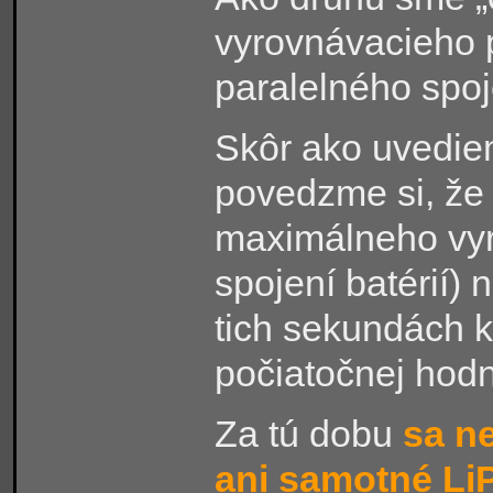
vyrovnávacieho 
paralelného spoje
Skôr ako uvedie
povedzme si, že 
maximálneho vyr
spojení batérií)
tich sekundách kl
počiatočnej hodn
Za tú dobu
sa ne
ani samotné Li