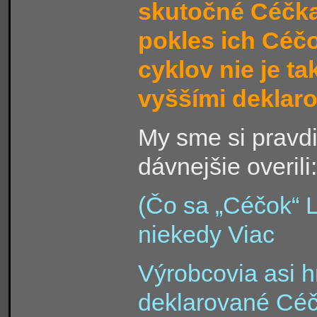
skutočné Céčka
pokles ich Céčo
cyklov nie je ta
vyššími deklar
My sme si pravdi
dávnejšie overili:
(Čo sa „Céčok“ L
niekedy Viac
Výrobcovia asi h
deklarované Cé