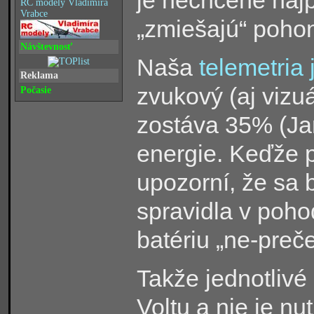
RC modely Vladimíra
Vrabce
„zmiešajú“ pohon
Návštevnosť
Naša
telemetria
Reklama
zvukový (aj vizuá
Počasie
zostáva 35
%
(Ja
energie. Keďže p
upozorní, že sa b
spravidla v pohod
batériu „ne-preč
Takže jednotlivé
Voltu a nie je n