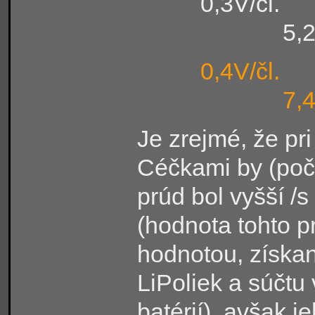
0,3V
5,2
0,4V/čl.
7,
Je zrejmé, že pri
Céčkami by (poč
prúd bol vyšší /
(hodnota tohto 
hodnotou, získan
LiPoliek a súčtu
batérií), avšak j