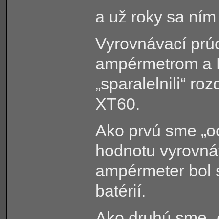
a už roky sa ním
Vyrovnávací prú
ampérmetrom a Li
„sparalelnili“ r
XT60.
Ako prvú sme „od
hodnotu vyrovnáv
ampérmeter bol 
batérií.
Ako druhú sme „o