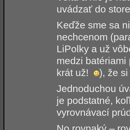
uvádzať do store
Keďže sme sa ni
nechcenom (paral
LiPolky a už vôb
medzi batériami 
krát už!
), že s
Jednoduchou úva
je podstatné, ko
vyrovnávací prúd
No rovnaký – ro