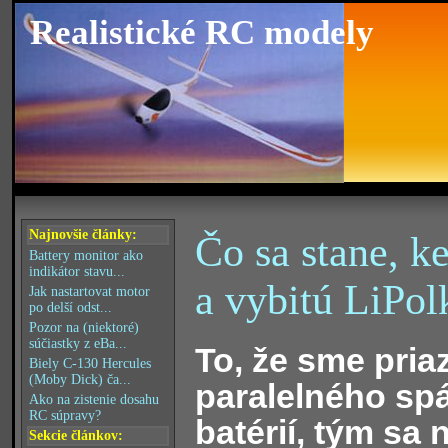
Realistické RC modely
Najnovšie články:
Čo sa stane, k
Battery monitor ako
indikátor stavu...
a vybitú LiPol
Jak nastartovat motor
po delší odst...
Pozor na (niektoré)
súčiastky z eBa...
To, že sme pria
Biely C-130 Hercules
(Moby Dick) ča...
paralelného spá
Ako na zistenie dosahu
RC súpravy?
batérií, tým sa 
Sekcie článkov: