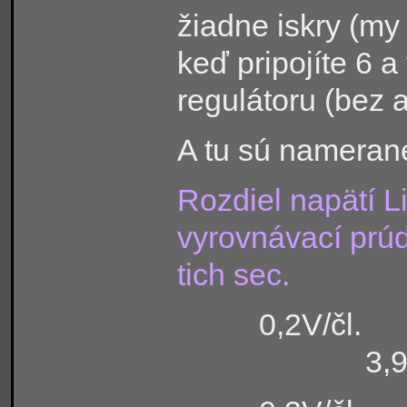
žiadne iskry (my
keď pripojíte 6 a
regulátoru (bez 
A tu sú nameran
Rozdiel napätí L
vyrovnávací prú
tich sec.
0,2V
3,9