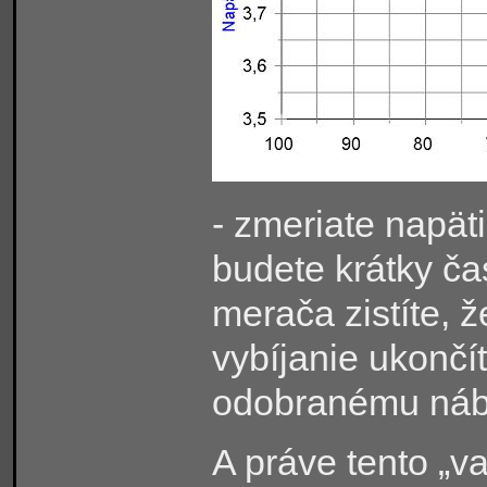
- zmeriate napät
budete krátky čas
merača zistíte, ž
vybíjanie ukončí
odobranému náb
A práve tento „v