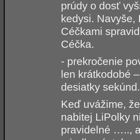
prúdy o dosť vyš
kedysi. Navyše, 
Céčkami spravidl
Céčka.
- prekročenie po
len krátkodobé –
desiatky sekúnd.
Keď uvážime, že 
nabitej LiPolky n
pravidelné ….., 