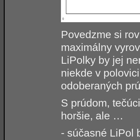
Povedzme si rovn
maximálny vyrovn
LiPolky by jej ne
niekde v polovic
odoberaných prú
S prúdom, tečúcim
horšie, ale …
- súčasné LiPol 