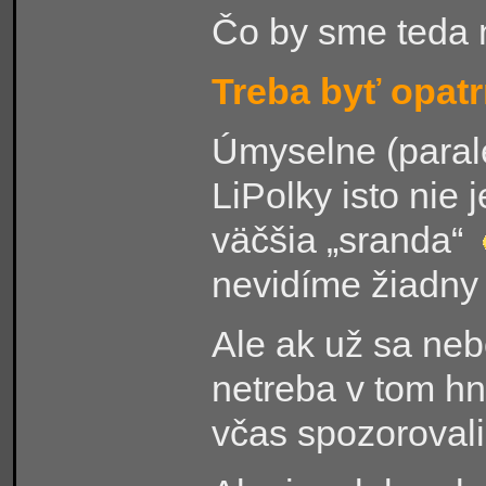
Čo by sme teda 
Treba byť opatr
Úmyselne (parale
LiPolky isto nie
väčšia „sranda“
nevidíme žiadny
Ale ak už sa neb
netreba v tom hn
včas spozorovali,