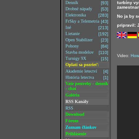
turbíny vy
Denník
[93]
zamestnan
Drobné nápady
[53]
Elektronika
[283]
No ja by 
FrSky a Telemetria
[43]
pripravil:
Iné
[213]
Lietanie
[192]
Open Stabilizer
[23]
Pohony
[84]
Stavba modelov
[110]
Video:
How
Turnigy 9X
[15]
Oplatí sa pozrieť:
Akademie letectví
[4]
História letectva
[1]
Vaše postrehy - denník
- chat
Galéria
RSS Kanály
RSS
Download
Fórum
Zoznam článkov
Prihlásenie