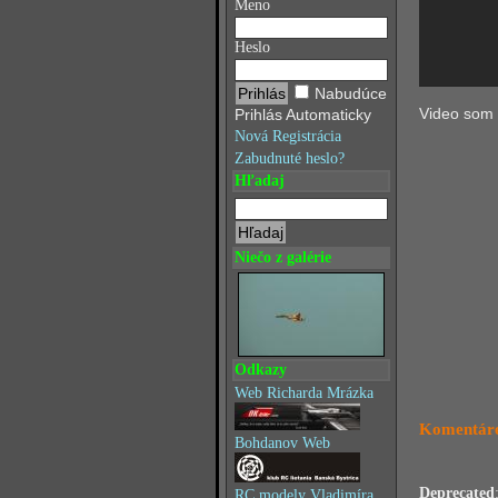
Meno
Heslo
Nabudúce
Video som 
Prihlás Automaticky
Nová Registrácia
Zabudnuté heslo?
Hľadaj
Niečo z galérie
Odkazy
Web Richarda Mrázka
Komentáre
Bohdanov Web
Deprecated
RC modely Vladimíra