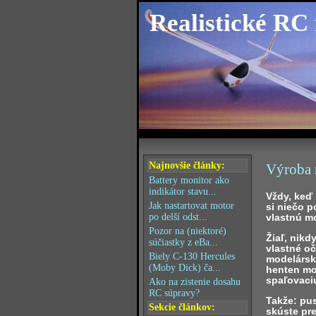
Realistické RC
Najnovšie články:
Výroba 
Battery monitor ako
indikátor stavu...
Vždy, keď
Jak nastartovat motor
si niečo p
vlastnú mo
po delší odst...
Pozor na (niektoré)
Žiaľ, nikd
súčiastky z eBa...
vlastné o
Biely C-130 Hercules
modelársky
(Moby Dick) ča...
henten mo
spaľovaci
Ako na zistenie dosahu
RC súpravy?
Takže: pus
Sekcie článkov:
skúste pre