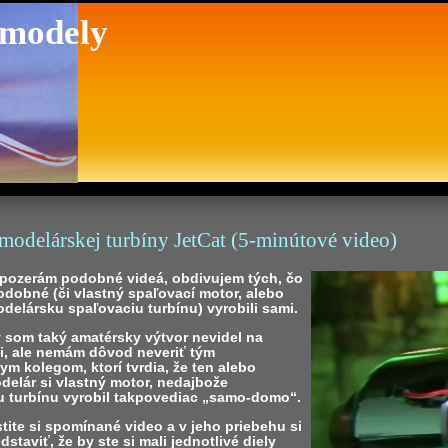
 modely
modelárskej turbíny JetCat (5-minútové video)
 pozerám podobné videá, obdivujem tých, čo
odobné (či vlastný spaľovací motor, alebo
delársku spaľovaciu turbínu) vyrobili sami.
y som taký amatérsky výtvor nevidel na
či, ale nemám dôvod neveriť tým
m kolegom, ktorí tvrdia, že ten alebo
delár si vlastný motor, nedajbože
u turbínu vyrobil takpovediac „samo-domo“.
tite si spomínané video a v jeho priebehu si
dstaviť, že by ste si mali jednotlivé diely