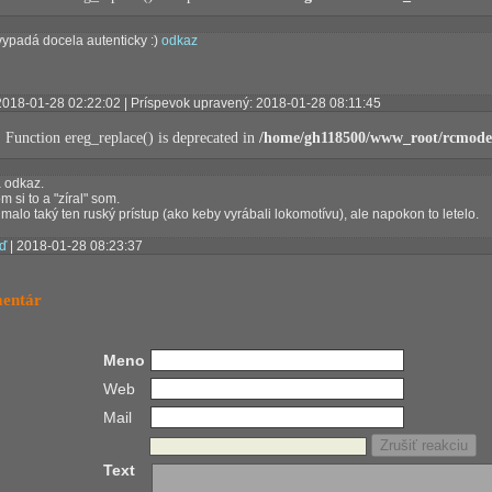
vypadá docela autenticky :)
odkaz
2018-01-28 02:22:02 | Príspevok upravený: 2018-01-28 08:11:45
: Function ereg_replace() is deprecated in
/home/gh118500/www_root/rcmodel
 odkaz.
m si to a "zíral" som.
malo taký ten ruský prístup (ako keby vyrábali lokomotívu), ale napokon to letelo.
ď
| 2018-01-28 08:23:37
mentár
Meno
Web
Mail
Text