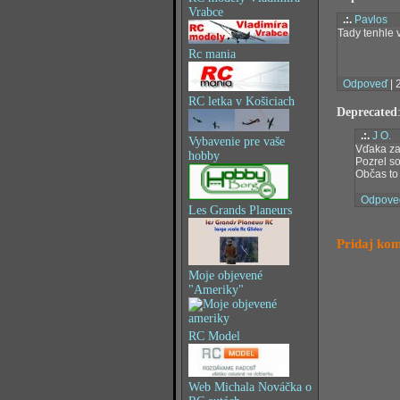
Vrabce
.:.
Pavlos
Tady tenhle 
Rc mania
Odpoveď
| 
RC letka v Košiciach
Deprecated
.:.
J O.
Vybavenie pre vaše
Vďaka za
hobby
Pozrel so
Občas to 
Odpove
Les Grands Planeurs
Pridaj ko
Moje objevené
"Ameriky"
RC Model
Web Michala Nováčka o