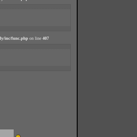
y/inc/func.php
on line
407