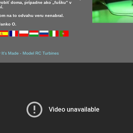
robiť doma, prípadne ako „fušku“ v
í.
som na to odvahu veru nenabral.
 Janko O.
 It's Made - Model RC Turbines