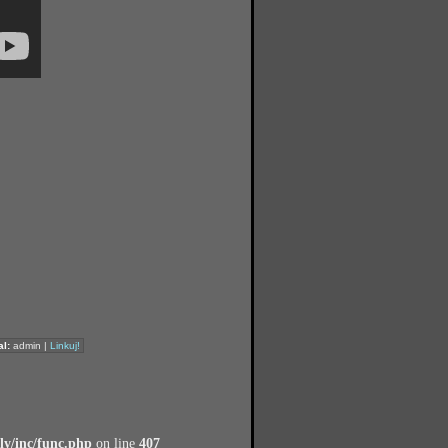
l:
admin |
Linkuj!
y/inc/func.php
on line
407