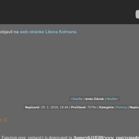
objavil na
web-stránke Libora Kolmana
.
<Staršie
|
tento článok
|
Novšie>
Napísané:
25. 1. 2018, 18:48 |
Prečítané:
7079x |
Kategórie:
Pohony
|
Napísa
: 2
: Function ereg_replace() is deprecated in
/home/gh118500/www_root/rcmodel