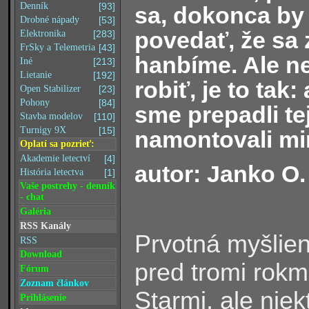
Denník
[93]
sa, dokonca by
Drobné nápady
[53]
povedať, že sa z
Elektronika
[283]
FrSky a Telemetria
[43]
hanbíme. Ale ne
Iné
[213]
Lietanie
[192]
robiť, je to ta
Open Stabilizer
[23]
Pohony
[84]
sme prepadli te
Stavba modelov
[110]
Turnigy 9X
[15]
namontovali mi
Oplatí sa pozrieť:
Akademie letectví
[4]
autor: Janko O.
História letectva
[1]
Vaše postrehy - denník
- chat
Galéria
RSS Kanály
Prvotná myšlien
RSS
Download
pred tromi rokmi
Fórum
Zoznam článkov
Starmi, ale niek
Prihlásenie