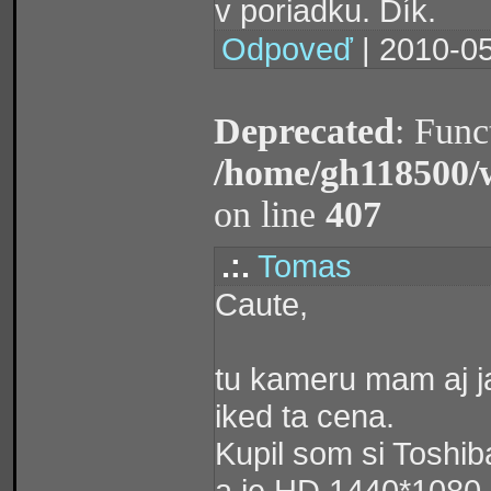
v poriadku. Dík.
Odpoveď
| 2010-05
Deprecated
: Func
/home/gh118500/
on line
407
.:.
Tomas
Caute,
tu kameru mam aj ja,
iked ta cena.
Kupil som si Toshi
a je HD 1440*1080 