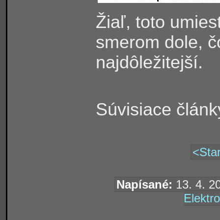
Žiaľ, toto umie
smerom dole, č
najdôležitejší.
Súvisiace článk
<Star
Napísané:
13. 4. 2
Elektro