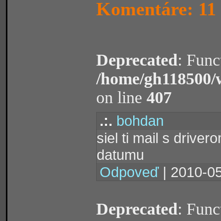
Komentáre: 11
Deprecated
: Func
/home/gh118500/
on line
407
.:.
bohdan
siel ti mail s driver
datumu
Odpoveď
| 2010-05
Deprecated
: Func