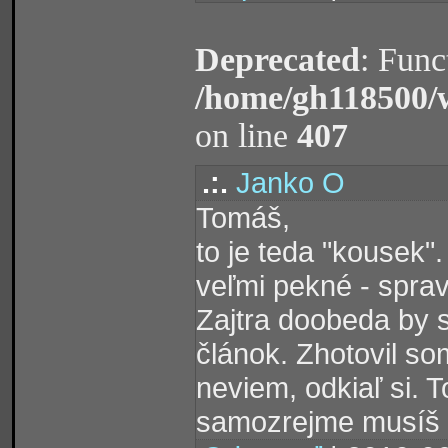
Deprecated
: Func
/home/gh118500/
on line
407
.:.
Janko O
Tomáš,
to je teda "kousek
veľmi pekné - sprav
Zajtra doobeda by s
článok. Zhotovil som
neviem, odkiaľ si.
samozrejme musíš po