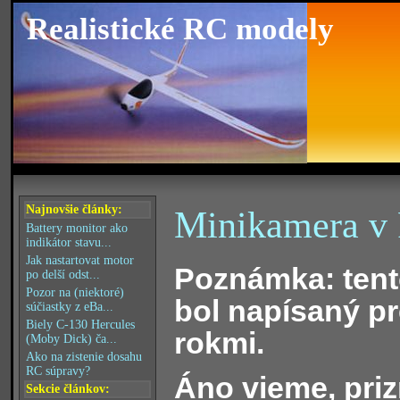
Realistické RC modely
Najnovšie články:
Minikamera v
Battery monitor ako
indikátor stavu...
Jak nastartovat motor
Poznámka: tent
po delší odst...
Pozor na (niektoré)
bol napísaný p
súčiastky z eBa...
Biely C-130 Hercules
rokmi.
(Moby Dick) ča...
Ako na zistenie dosahu
RC súpravy?
Áno vieme, pri
Sekcie článkov: