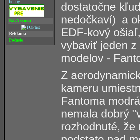
hobby
dostatočne kľu
nedočkaví
a ok
)
Návštevnosť
EDF-kový ošiaľ
Reklama
Počasie
vybaviť jeden z
modelov - Fant
Z aerodynamick
kameru umiestniť
Fantoma modrá
nemala dobrý "v
rozhodnuté, že 
podstate nad m