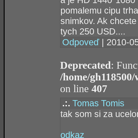
pomalemu cipu trha
snimkov. Ak chcete
tych 250 USD....
Odpoveď
| 2010-05
Deprecated
: Func
/home/gh118500/
on line
407
.:.
Tomas Tomis
tak som si za ucelom
odkaz