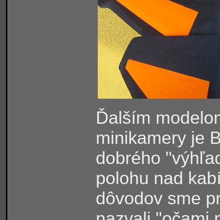
Ďalším modelom
minikamery je 
dobrého "výhľad
polohu nad kab
dôvodov sme pri
nazvali "očami 