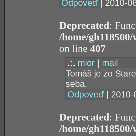
Odpoveď
| 2010-06
Deprecated
: Func
/home/gh118500/
on line
407
.:.
mior
|
mail
Tomáš je zo Stare
seba.
Odpoveď
| 2010-
Deprecated
: Func
/home/gh118500/