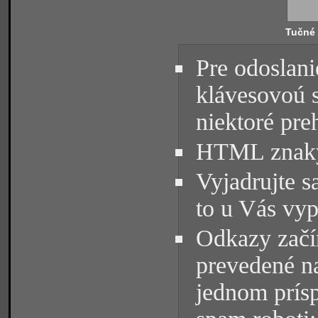
Tučné
Pre odoslani
klávesovoú 
niektoré pre
HTML znaky 
Vyjadrujte s
to u Vás vyp
Odkazy začín
prevedené na
jednom prísp