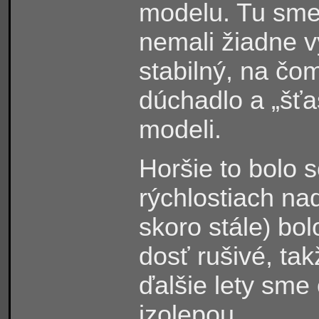
modelu. Tu sm
nemali žiadne v
stabilný, na č
dúchadlo a „šť
modeli.
Horšie to bolo 
rýchlostiach n
skoro stále
bol
)
dosť rušivé, ta
ďalšie lety sme 
izolepou
.