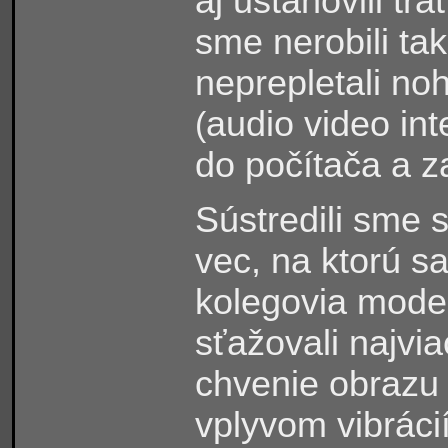
aj ustanovili tr
sme nerobili tak
neprepletali n
audio video int
(
do počítača a z
Sústredili sme 
vec, na ktorú s
kolegovia model
sťažovali najvia
chvenie obrazu
vplyvom vibráci