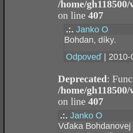
/home/gh118500/
on line
407
.:.
Janko O
Bohdan, díky.
Odpoveď
| 2010-
Deprecated
: Func
/home/gh118500/
on line
407
.:.
Janko O
Vďaka Bohdanovej u