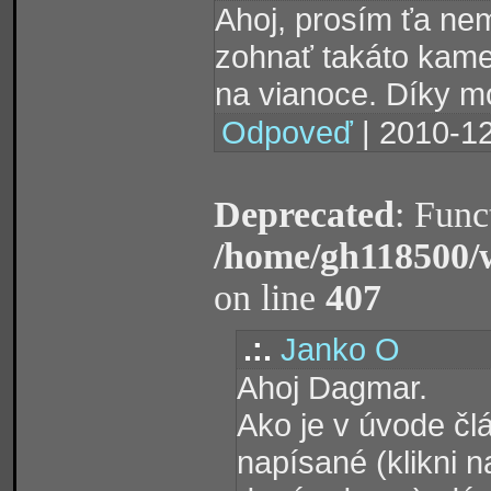
Ahoj, prosím ťa nem
zohnať takáto kame
na vianoce. Díky m
Odpoveď
| 2010-12
Deprecated
: Func
/home/gh118500/
on line
407
.:.
Janko O
Ahoj Dagmar.
Ako je v úvode č
napísané (klikni 