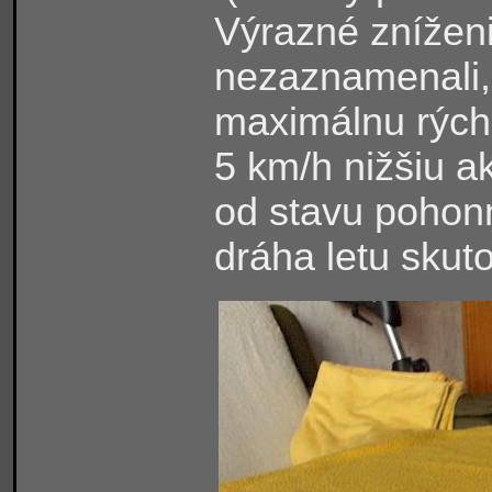
Výrazné znížen
nezaznamenali,
maximálnu rýchl
5 km/h nižšiu ak
od stavu pohonne
dráha letu skut