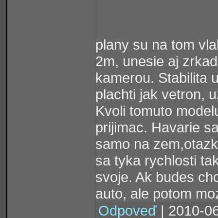
plany su na tom vla
2m, unesie aj zrkad
kamerou. Stabilita 
plachti jak vetron,
Kvoli tomuto model
prijimac. Havarie sa
samo na zem,otazka
sa tyka rychlosti ta
svoje. Ak budes ch
auto, ale potom moz
Odpoveď
| 2010-06