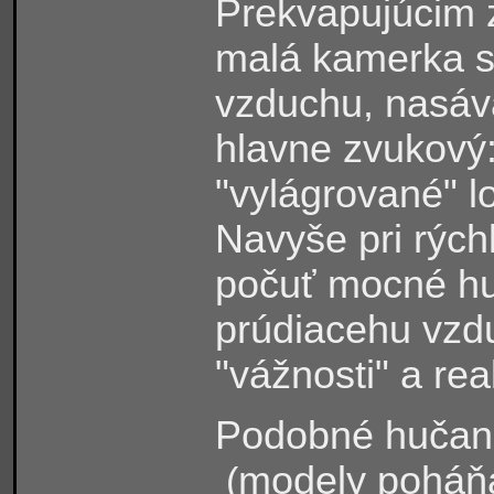
Prekvapujúcim zi
malá kamerka sp
vzduchu, nasáv
hlavne zvukový:
"vylágrované" l
Navyše pri rých
počuť mocné hu
prúdiacehu vzd
"vážnosti" a rea
Podobné hučanie
modely poháňa
(