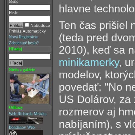
Meno
hlavne technolo
Heslo
Ten čas prišiel
Nabudúce
Prihlás Automaticky
(teda pred dvom
Nová Registrácia
Zabudnuté heslo?
2010), keď sa
Hľadaj
minikamerky
, u
Niečo z galérie
modelov, ktorýc
povedať: "No ne
US Dolárov, za
Odkazy
rozmerov aj hm
Web Richarda Mrázka
nabíjaním
, s v
)
Bohdanov Web