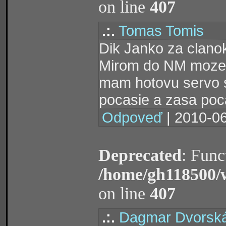
on line
407
.:.
Tomas Tomis
Dik Janko za clano
Mirom do NM mozeme
mam hotovu servo s
pocasie a zasa poc
Odpoveď
| 2010-06
Deprecated
: Func
/home/gh118500/
on line
407
.:.
Dagmar Dvorsk