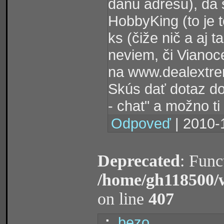
danú adresu), dá 
HobbyKing (to je t
ks (čiže nič a aj t
neviem, či Vianoc
na www.dealextr
Skús dať dotaz do
- chat" a možno t
Odpoveď
| 2010-
Deprecated
: Func
/home/gh118500/
on line
407
.:.
bezo