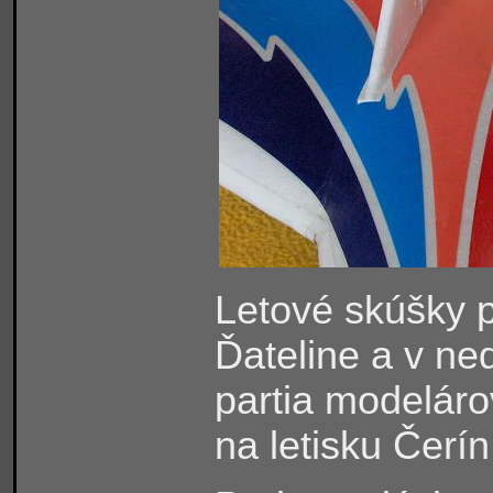
Letové skúšky p
Ďateline a v n
partia modelárov
na letisku Čerín