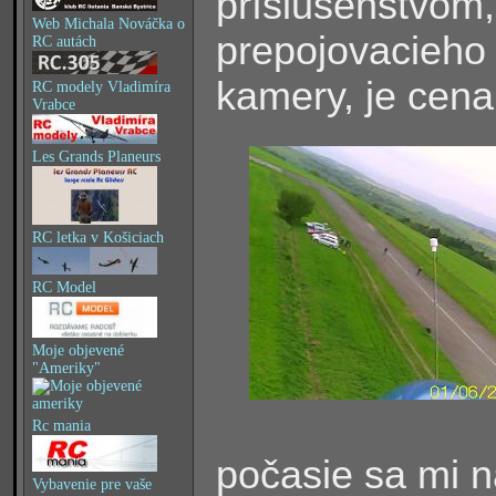
príslušenstvom,
Web Michala Nováčka o
prepojovacieho 
RC autách
kamery, je cena 
RC modely Vladimíra
Vrabce
Les Grands Planeurs
RC letka v Košiciach
RC Model
Moje objevené
"Ameriky"
Rc mania
počasie sa mi n
Vybavenie pre vaše