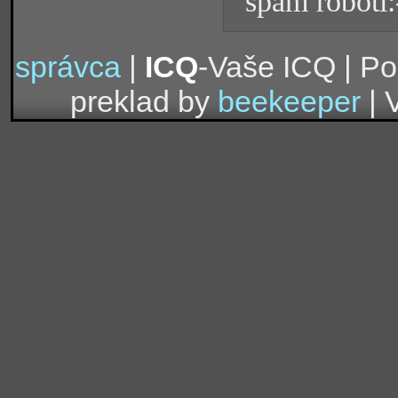
spam roboti:
správca
|
ICQ
-Vaše ICQ | P
preklad by
beekeeper
| 