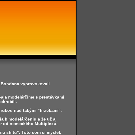
a Bohdana vyprovokovali
baja modelárčime s prestávkami
okročili.
 rukou nad takými "hračkami".
ia k modelárčeniu a že už aj
ar od nemeckého Multiplexu.
mu shitu". Toto som si myslel,