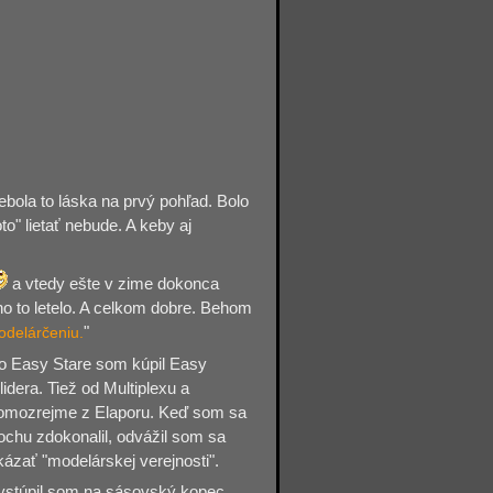
ebola to láska na prvý pohľad. Bolo
o" lietať nebude. A keby aj
a vtedy ešte v zime dokonca
 ono to letelo. A celkom dobre. Behom
modelárčeniu.
"
o Easy Stare som kúpil Easy
lidera. Tiež od Multiplexu a
omozrejme z Elaporu. Keď som sa
rochu zdokonalil, odvážil som sa
kázať "modelárskej verejnosti".
ystúpil som na sásovský kopec