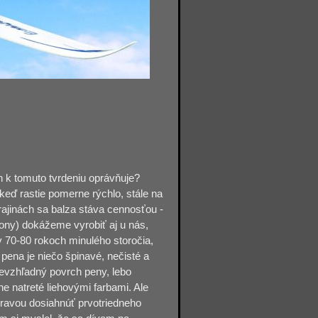
ich k tomuto tvrdeniu oprávňuje?
j keď rastie pomerne rýchlo, stále na
krajinách sa balza stáva cennosťou -
rony) dokážeme vyrobiť aj u nás,
 70-80 rokoch minulého storočia,
 pena je niečo špinavé, nečisté a
evzhľadný povrch peny, lebo
e natreté liehovými farbami. Ale
pravou dosiahnúť prvotriedneho