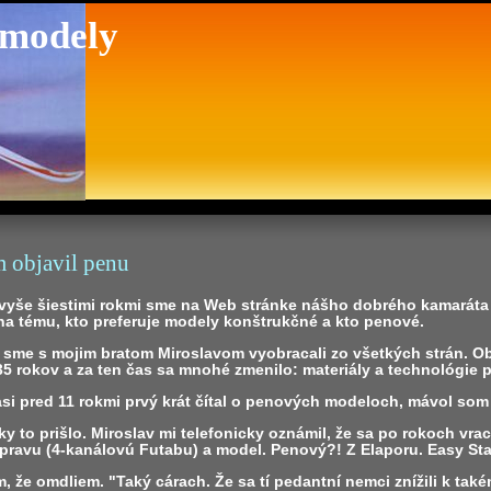
 modely
 objavil penu
 vyše šiestimi rokmi sme na Web stránke nášho dobrého kamarát
na tému, kto preferuje modely konštrukčné a kto penové.
 sme s mojim bratom Miroslavom vyobracali zo všetkých strán. O
5 rokov a za ten čas sa mnohé zmenilo: materiály a technológie p
si pred 11 rokmi prvý krát čítal o penových modeloch, mávol som
ky to prišlo. Miroslav mi telefonicky oznámil, že sa po rokoch vrac
úpravu (4-kanálovú Futabu) a model. Penový?! Z Elaporu. Easy St
, že omdliem. "Taký cárach. Že sa tí pedantní nemci znížili k také