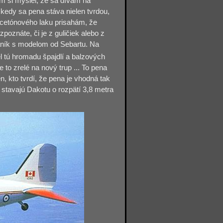
m si myslel, že sa dívam na
kedy sa pena stáva nielen tvrdou,
acetónového laku prisahám, že
poznáte, či je z guličiek alebo z
maník s modelom od Sebartu. Na
l tú hromadu špajdlí a balzových
 to zrelé na nový trup ... To pena
, kto tvrdí, že pena je vhodná tak
stavajú Dakotu o rozpätí 3,8 metra