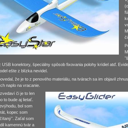
(
f
k
v
M
č
P
M
"š
 USB konektory, špeciálny spôsob fixovania polohy krídiel atď. Evide
del ešte z blízka nevidel.
vedal, že je to z penového materiálu, na tvárach sa im objavil zhn
ých naplo na vracanie.
 zvedaví či je to len
o to bude aj lietať.
evýhodu, bol som
rát, kopec som
čítaný". Zaťal som
dil kamennú tvár a