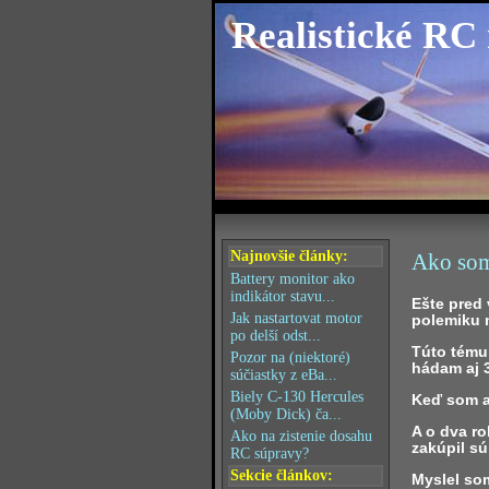
Realistické RC
Najnovšie články:
Ako som
Battery monitor ako
indikátor stavu...
Ešte pred
Jak nastartovat motor
polemiku 
po delší odst...
Túto tému
Pozor na (niektoré)
hádam aj 3
súčiastky z eBa...
Biely C-130 Hercules
Keď som a
(Moby Dick) ča...
A o dva ro
Ako na zistenie dosahu
zakúpil s
RC súpravy?
Sekcie článkov:
Myslel som