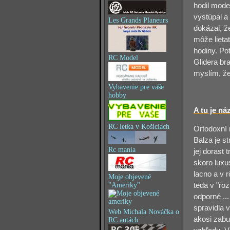
hodil mode
vystúpal 
Les Grands Planeurs
dokázal, ž
môže lieta
hodiny. P
RC Model
Glidera bra
myslím, že
Vybavenie pre vaše
hobby
A tu je ná
RC letka v Košiciach
Ortodoxní m
Balza je st
Rc mania
jej dorast
skoro luxu
lacno a v 
Moje objevené
"Ameriky"
teda v "roz
odporné ..
spravidla 
Web Michala Nováčka o
akosi zabu
RC autách