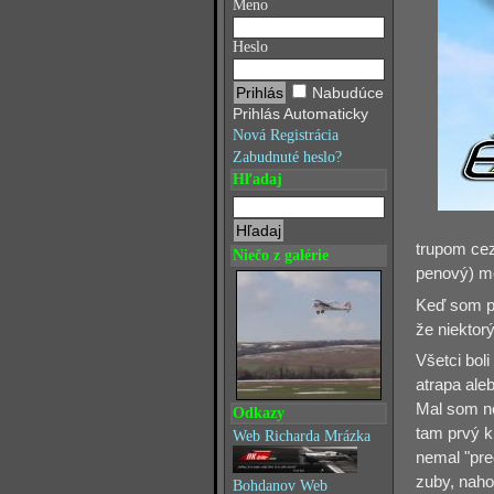
Meno
Heslo
Nabudúce
Prihlás Automaticky
Nová Registrácia
Zabudnuté heslo?
Hľadaj
trupom cez
Niečo z galérie
penový) mo
Keď som po
že niektor
Všetci boli
atrapa aleb
Mal som n
Odkazy
tam prvý k
Web Richarda Mrázka
nemal "pre
zuby, naho
Bohdanov Web