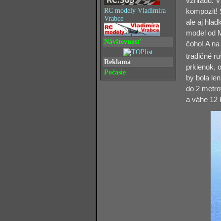
vzhľadu. V
RC modely Vladimíra
kompozit! 
Vrabce
ale aj hla
model od Mu
Návštevnosť
čoho! A na
tradičné r
Reklama
prkienok, o
Počasie
by bola le
do 2 metro
a váhe 12 