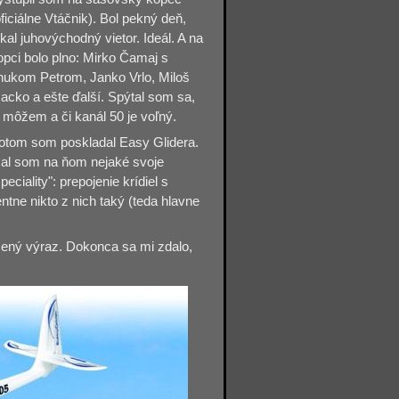
oficiálne Vtáčnik). Bol pekný deň,
úkal juhovýchodný vietor. Ideál. A na
opci bolo plno: Mirko Čamaj s
nukom Petrom, Janko Vrlo, Miloš
acko a ešte ďalší. Spýtal som sa,
i môžem a či kanál 50 je voľný.
otom som poskladal Easy Glidera.
al som na ňom nejaké svoje
peciality": prepojenie krídiel s
ntne nikto z nich taký (teda hlavne
usený výraz. Dokonca sa mi zdalo,