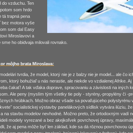
l do vzduchu. Ten
a potom som hrdo
e tá trapná pena
ť bez motora vyše
otom som dal Easy
tovi Miroslavovi a
 sme ho obidvaja milovali rovnako.
zor môjho brata Miroslava:
odelári tvrdia, že model, ktorý nie je z balzy nie je model... ale čo 
rom, ktorý bohužiaľ u nás nerastie, ale niekde vo vzdialenej Afrike. A
 treba čakať! A tak vďaka doprave, spracovaniu a závislosti na iných 
som. Ale peny (myslím tým všetky tie poly - styrény,-propylény či -p
rôznych hrúbkach. Možno obraz všade sa povaľujúceho polystyrénu v
kvete" socialistickej výstavby panelákových sídlisk vytvára ilúziu, že
. a na stavbu modelov nevhodné. Možno preto, že ortodoxným vadí n
videli modely vyrezané a bez akejkoľvek povrchovej úpravy, maximáln
dli, že aj pena môže byť len základ, kde sa dá rôznou povrchovou ú