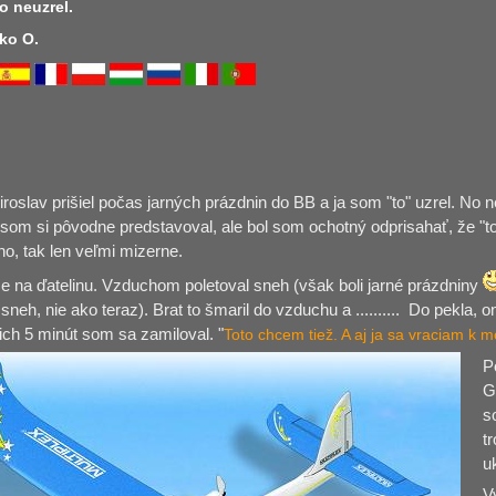
o neuzrel.
ko O.
roslav prišiel počas jarných prázdnin do BB a ja som "to" uzrel. No n
o som si pôvodne predstavoval, ale bol som ochotný odprisahať, že "tot
o, tak len veľmi mizerne.
me na ďatelinu. Vzduchom poletoval sneh (však boli jarné prázdniny
 sneh, nie ako teraz). Brat to šmaril do vzduchu a .......... Do pekla,
ich 5 minút som sa zamiloval. "
Toto chcem tiež. A aj ja sa vraciam k 
P
G
s
t
u
V