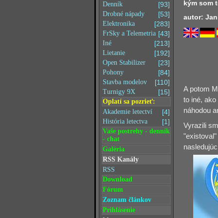
kým som t
Denník
[93]
Drobné nápady
[53]
autor: Jan
Elektronika
[283]
FrSky a Telemetria
[43]
Iné
[213]
Lietanie
[192]
Open Stabilizer
[23]
Pohony
[84]
Stavba modelov
[110]
A potom Mi
Turnigy 9X
[15]
to iné, ak
Oplatí sa pozrieť:
náhodou an
Akademie letectví
[4]
História letectva
[1]
Vyrazili s
Vaše postrehy - denník
"existoval"
- chat
nasledujúc
Galéria
RSS Kanály
RSS
Download
Fórum
Zoznam článkov
Prihlásenie