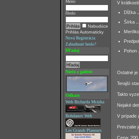
Meno
V krátkost
Dĺžka .
Heslo
Šírka .
Nabudúce
Merítko 
Prihlás Automaticky
Nová Registrácia
Predpok
Zabudnuté heslo?
Hľadaj
Pohon 
Niečo z galérie
Ostatné je
Terajší stav
Takto vyzer
Odkazy
Web Richarda Mrázka
Nejaké deta
V prípade 
Bohdanov Web
Prevzatie 
Les Grands Planeurs
Cena: 200,-