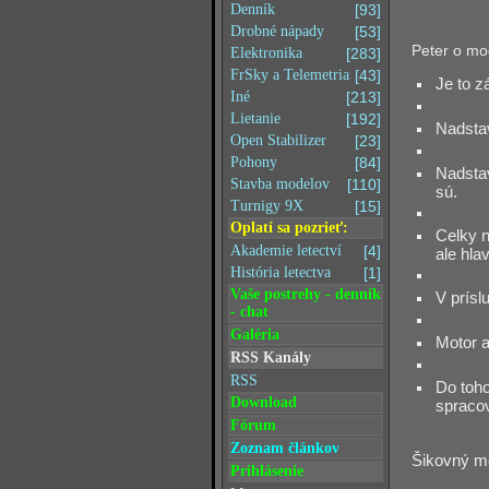
Denník
[93]
Drobné nápady
[53]
Peter o mod
Elektronika
[283]
FrSky a Telemetria
[43]
Je to z
Iné
[213]
Lietanie
[192]
Nadstav
Open Stabilizer
[23]
Pohony
[84]
Nadstav
Stavba modelov
[110]
sú.
Turnigy 9X
[15]
Oplatí sa pozrieť:
Celky n
Akademie letectví
[4]
ale hla
História letectva
[1]
Vaše postrehy - denník
V prísl
- chat
Galéria
Motor a
RSS Kanály
RSS
Do toho
Download
spracov
Fórum
Zoznam článkov
Šikovný mo
Prihlásenie