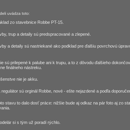
eli uvádza toto:
áklad zo stavebnice Robbe PT-15.
by, trup a detaily sú predspracované a zlepené.
by a detaily sú nastriekané ako podklad pre ďalšiu povrchovú úpra
ie sú prilepené k palube ani k trupu, a to z dôvodu ďalšieho dokončo
vne finálneho nástreku.
ušenstve nie je akku.
 regulátor sú orginál Robbe, nové - ešte nejazdené a podľa doporuče
to stavu to dalo dosť práce: nižšie bude aj odkaz na pár foto aj zo st
ania.
delár si s tým už poradí rýchlo.