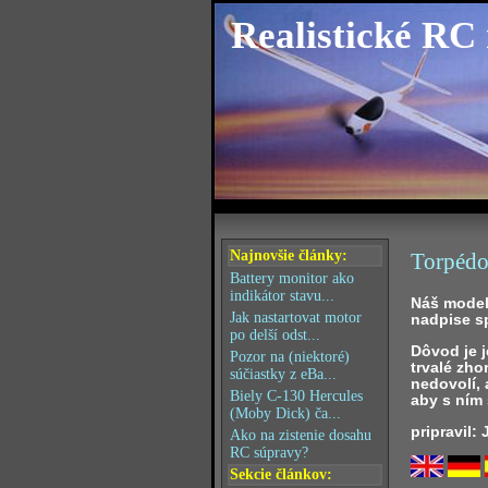
Realistické RC
Najnovšie články:
Torpédo
Battery monitor ako
indikátor stavu...
Náš modelá
Jak nastartovat motor
nadpise s
po delší odst...
Dôvod je j
Pozor na (niektoré)
trvalé zh
súčiastky z eBa...
nedovolí,
Biely C-130 Hercules
aby s ním 
(Moby Dick) ča...
pripravil:
Ako na zistenie dosahu
RC súpravy?
Sekcie článkov: