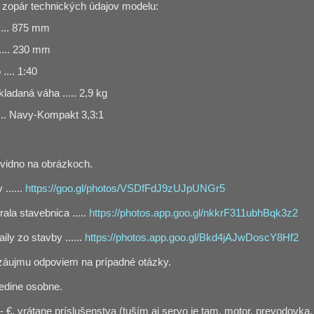
i zopár technických údajov modelu:
.... 875 mm
..... 230 mm
.... 1:40
ladaná váha ..... 2,9 kg
... Navy-Kompakt 3,3:1
 vidno na obrázkoch.
 ......
https://goo.gl/photos/VSDfFdJ9zUJpUNGr5
ala stavebnica .....
https://photos.app.goo.gl/nkkrF311ubhBqk3z2
ily zo stavby ......
https://photos.app.goo.gl/Bkd4jAJwDoscY8Hf2
záujmu odpoviem na prípadné otázky.
jedine osobne.
 €, vrátane príslušenstva (tuším aj servo je tam, motor, prevodovka, v