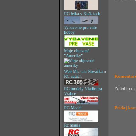
RC letka v Košiciach
Vybavenie pre vaše
hobby
Moje objevené
"Ameriky"
Web Michala Nováčka o
Komentáre
RC autách
Zatial tu n
RC modely Vladimíra
Vrabce
Pridaj ko
RC Model
Rc mania