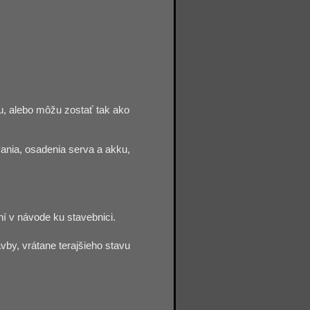
vu, alebo môžu zostať
tak ako
vania, osadenia serva a akku,
ní v návode ku stavebnici.
avby, vrátane terajšieho stavu