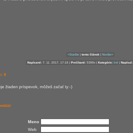
<Staršie
|
tento článok
|
Novšie>
Napísané:
7. 11. 2017, 17:16 |
Prečítané:
5399x |
Kategórie:
Iné
|
Napísal:
: 0
ieje žiaden príspevok, môžeš začať ty:-)
mentár
Meno
Web