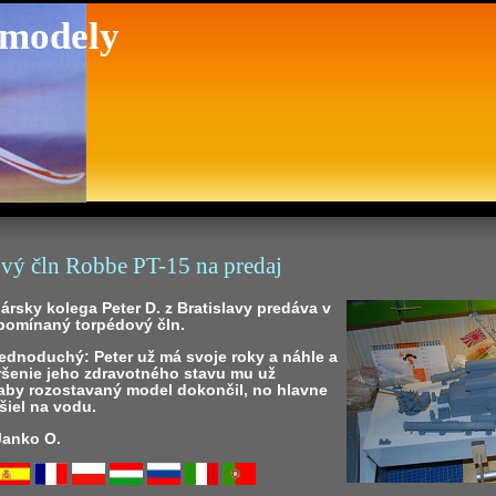
 modely
vý čln Robbe PT-15 na predaj
rsky kolega Peter D. z Bratislavy predáva v
pomínaný torpédový čln.
ednoduchý: Peter už má svoje roky a náhle a
oršenie jeho zdravotného stavu mu už
 aby rozostavaný model dokončil, no hlavne
šiel na vodu.
 Janko O.