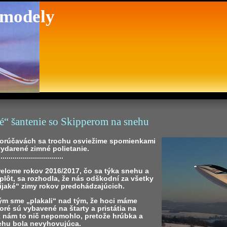
 modely
é“ šantenie so Skipperom na snehu
horúčavách sa trochu osviežime spomienkami
ydarené zimné polietanie.
................................
relome rokov 2016/2017, čo sa týka snehu a
plôt, sa rozhodla, že nás odškodní za všetky
nijaké“ zimy rokov predchádzajúcich.
ým sme „plakali“ nad tým, že hoci máme
oré sú vybavené na štarty a pristátia na
k nám to nič nepomohlo, pretože hrúbka a
nehu bola nevyhovujúca.