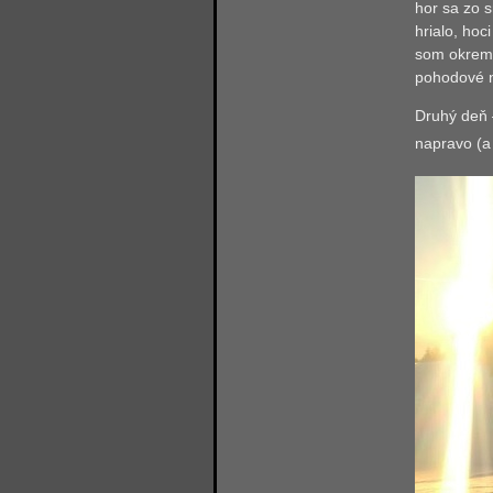
hor sa zo s
hrialo, hoc
som okrem 
pohodové 
Druhý deň –
napravo (a 