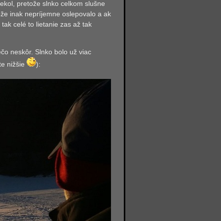
iekol, pretože slnko celkom slušne
etože inak nepríjemne oslepovalo a ak
k celé to lietanie zas až tak
ečo neskôr. Slnko bolo už viac
te nižšie
):