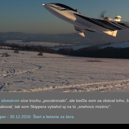
 silvestrom
síce trochu „pocukrovalo“, ale keďže som sa obával toho, ž
kovať, tak som Skippera vytiahol aj na tú „snehovú mizériu“:
per - 30.12.2016: Štart a lietanie za šera