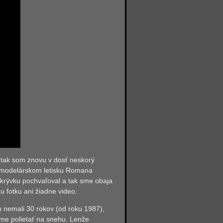
, tak som znovu v dosť neskorý
a modelárskom letisku Romana
okrývku pochvaľoval a tak sme obaja
 fotku ani žiadne video.
u nemali 30 rokov (od roku 1987),
deme polietať na snehu. Lenže