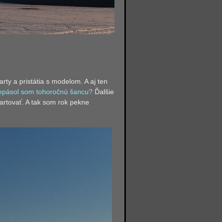
rty a pristátia s modelom. A aj ten
repásol som tohoročnú šancu?
Ďalšie
tartovať. A tak som rok pekne