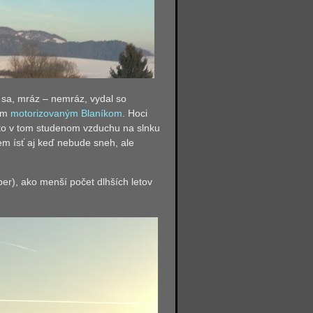
 sa, mráz – nemráz, vydal so
jim
motorizovaným Blaníkom
. Hoci
e to v tom studenom vzduchu na slnku
em ísť aj keď nebude sneh, ale
per), ako menší počet dlhších letov