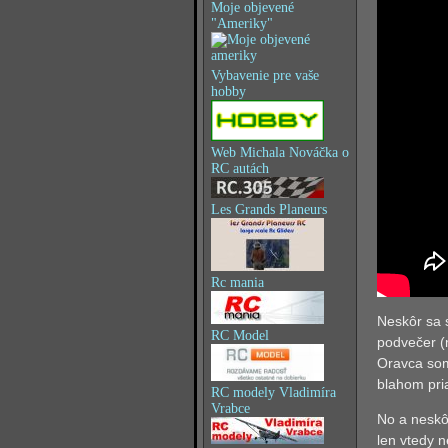
Moje objevené
"Ameriky"
Vybavenie pre vaše
hobby
Web Michala Nováčka o
RC autách
Les Grands Planeurs
Rc mania
Neskôr sa s
RC Model
podvečer (
Oravca som
blahom pri
RC modely Vladimíra
Vrabce
No a neskô
len vtedy n