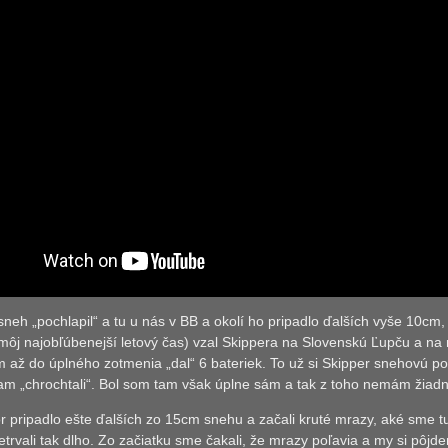
neh „pochlapil“ a tu u nás v BB a okolí ho pripadlo ďalších vyše 10cm
môj najobľúbenejší letový čas) vzal Skippera na Slovenskú Ľupču a n
 až do úplného zotmenia „dal“ 6 bateriek. To už si Skipper snehovú p
am „chrochtali“. Bol som tam však úplne sám a tak z toho nemám žiadnu
r pripadlo ešte ďalších zo 15cm snehu a začali kruté mrazy, aké sme t
etrvali tak dlho. Zo začiatku sme čakali, že mrazy poľavia a my si pôj