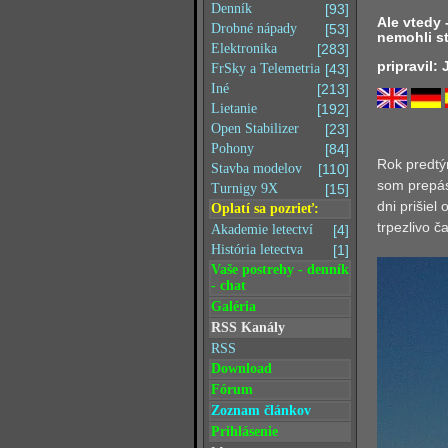
Denník
[93]
Ale vtedy 
Drobné nápady
[53]
nemohli s
Elektronika
[283]
pripravil:
FrSky a Telemetria
[43]
Iné
[213]
Lietanie
[192]
Open Stabilizer
[23]
Pohony
[84]
Rok predtým
Stavba modelov
[110]
som prepás
Turnigy 9X
[15]
dni prišiel
Oplatí sa pozrieť:
trpezlivo č
Akademie letectví
[4]
História letectva
[1]
Vaše postrehy - denník
- chat
Galéria
RSS Kanály
RSS
Download
Fórum
Zoznam článkov
Prihlásenie