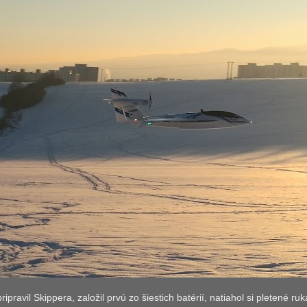
ripravil Skippera, založil prvú zo šiestich batérií, natiahol si pletené r