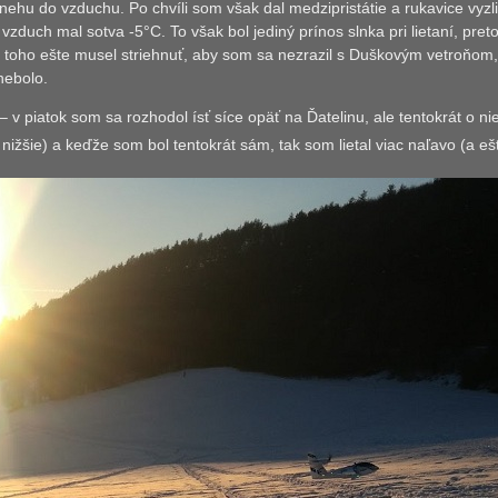
nehu do vzduchu. Po chvíli som však dal medzipristátie a rukavice vyzl
i vzduch mal sotva -5°C. To však bol jediný prínos slnka pri lietaní, pr
toho ešte musel striehnuť, aby som sa nezrazil s Duškovým vetroňom, ta
nebolo.
 v piatok som sa rozhodol ísť síce opäť na Ďatelinu, ale tentokrát o ni
nižšie) a keďže som bol tentokrát sám, tak som lietal viac naľavo (a eš