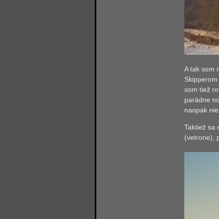
A tak som 
Skipperom 
som tiež r
parádne no
naopak nie
Taktiež sa 
(vetrone), 