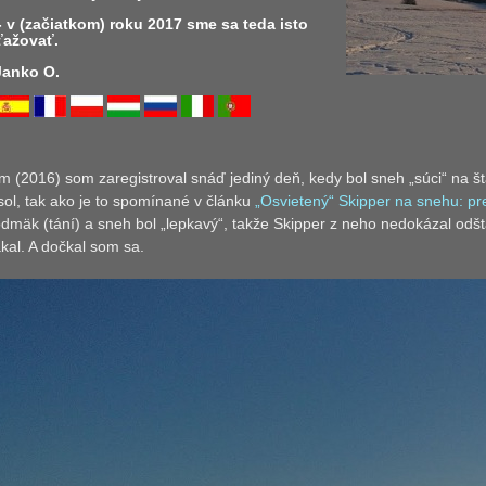
- v (začiatkom) roku 2017 sme sa teda isto
ťažovať.
 Janko O.
 (2016) som zaregistroval snáď jediný deň, kedy bol sneh „súci“ na šta
ol, tak ako je to spomínané v článku
„Osvietený“ Skipper na snehu: p
 odmäk (tání) a sneh bol „lepkavý“, takže Skipper z neho nedokázal odš
akal. A dočkal som sa.