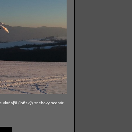
e vlaňajší (loňský) snehový scenár