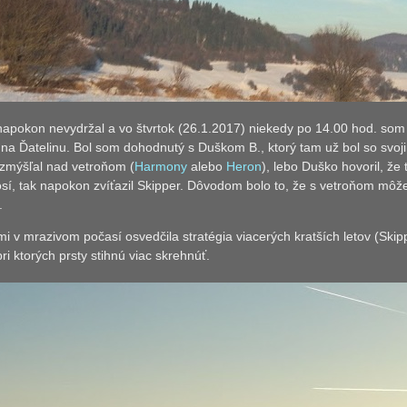
napokon nevydržal a vo štvrtok (26.1.2017) niekedy po 14.00 hod. som
na Ďatelinu. Bol som dohodnutý s Duškom B., ktorý tam už bol so svo
ozmýšľal nad vetroňom (
Harmony
alebo
Heron
), lebo Duško hovoril, ž
sí, tak napokon zvíťazil Skipper. Dôvodom bolo to, že s vetroňom môž
.
mi v mrazivom počasí osvedčila stratégia viacerých kratších letov (Skip
pri ktorých prsty stihnú viac skrehnúť.