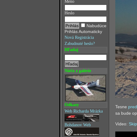
Meno
Heslo
Nabudúce
Prihlás Automaticky
Nová Registrácia
Zabudnuté heslo?
Hľadaj
Niečo z galérie
Odkazy
Tesne
pred
Web Richarda Mrázka
sa bude opa
Video:
Skip
Bohdanov Web