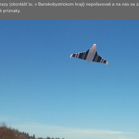
azy (obzvlášť tu, v Banskobystrickom kraji) nepoľavovali a na nás sa 
é príznaky.