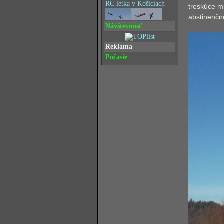
RC letka v Košiciach
treskúce mr
abstinenčn
Návštevnosť
Reklama
Počasie