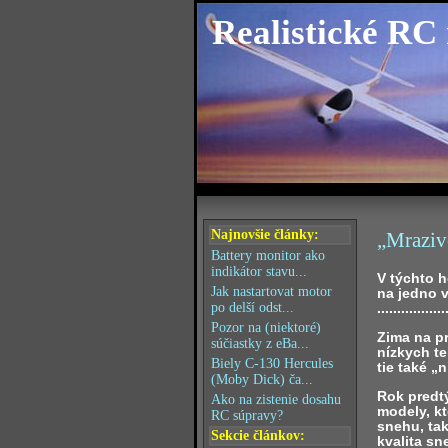
Realistické RC
Najnovšie články:
„Mraziv
Battery monitor ako
indikátor stavu...
V týchto 
Jak nastartovat motor
na jedno v
.................
po delší odst...
Pozor na (niektoré)
Zima na p
súčiastky z eBa...
nízkych te
Biely C-130 Hercules
tie také „
(Moby Dick) ča...
Rok predt
Ako na zistenie dosahu
modely, kt
RC súpravy?
snehu, ta
Sekcie článkov:
kvalita s