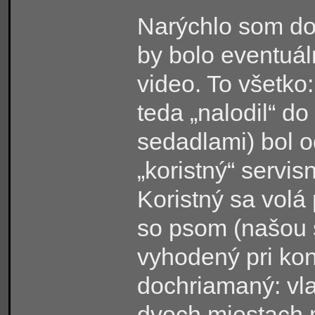
Narýchlo som do k
by bolo eventuál
video. To všetko
teda „nalodil“ d
sedadlami) bol o
„koristný“ servis
Koristný sa volá 
so psom (našou 
vyhodený pri kon
dochriamaný: vla
dvoch miestach 