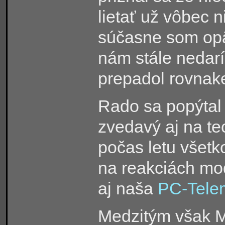
lietať už vôbec n
súčasne som opäť
nám stále nedarí
prepadol rovnak
Rado sa popýtal 
zvedavý aj na te
počas letu všetk
na reakciách mod
aj naša
PC-Telem
Medzitým však M