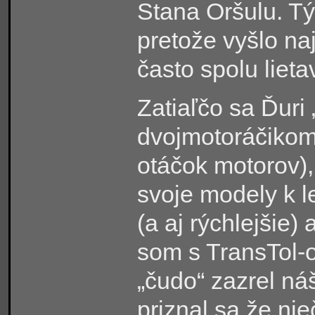
Stana Oršulu. Tý
pretože vyšlo na
často spolu liet
Zatiaľčo sa Ďuri 
dvojmotoráčikom
otáčok motorov), 
svoje modely k l
(a aj rýchlejšie)
som s TransTol-o
„čudo“ zazrel n
priznal sa že nie