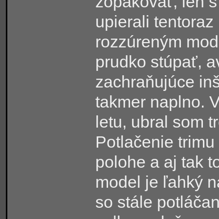
zopakovať, len 
upierali tentora
rozzúreným mode
prudko stúpať, a
zachraňujúce inš
takmer naplno. V
letu, ubral som t
Potlačenie trimu
polohe a aj tak t
model je ľahký n
so stále potláč