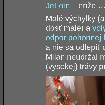
Jet-om
. Lenže 
Malé výchylky (a
dosť malé) a
vpl
odpor pohonnej 
a nie sa odlepiť
Milan neudržal m
(vysokej) trávy p