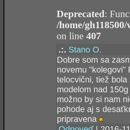
Deprecated
: Func
/home/gh118500/
on line
407
.:.
Stano O.
Dobre som sa zasmi
novemu "kolegovi" 
telocvični, tiež bol
modelom nad 150g sa
možno by si nam ni
pohode aj s desaťk
pripravena
Odpoveď
| 2016-11