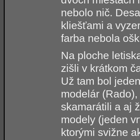
nebolo nič. Desa
kliešťami a vyze
farba nebola oš
Na ploche letisk
zišli v krátkom 
Už tam bol jede
modelár (Rado), 
skamarátili a aj 
modely (jeden vr
ktorými svižne a