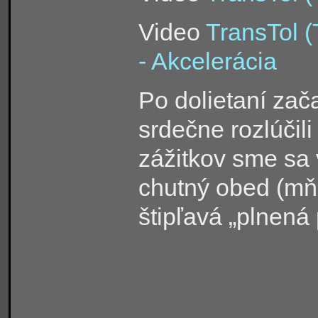
Video
TransTol (
- Akcelerácia
Po dolietaní zač
srdečne rozlúčili
zážitkov sme sa 
chutný obed (mň
štipľavá „plnená