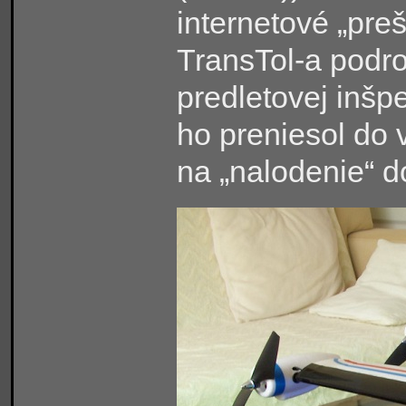
internetové „pre
TransTol-a podrob
predletovej inšp
ho preniesol do
na „nalodenie“ d