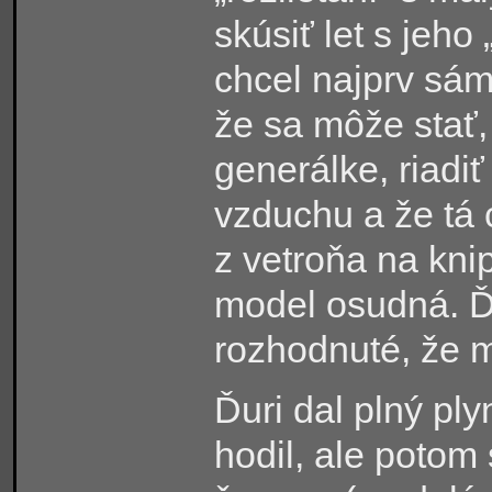
skúsiť let s jeho
chcel najprv sám
že sa môže stať,
generálke, riadi
vzduchu a že tá 
z vetroňa na kni
model osudná. Ďu
rozhodnuté, že m
Ďuri dal plný pl
hodil, ale potom 