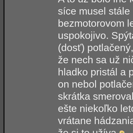
síce musel stále 
bezmotorovom le
uspokojivo. Spýt
(dosť) potlačený
že nech sa už n
hladko pristál a 
on nebol potlačen
skrátka smerova
ešte niekoľko le
vrátane hádzania
že si to užíva
.