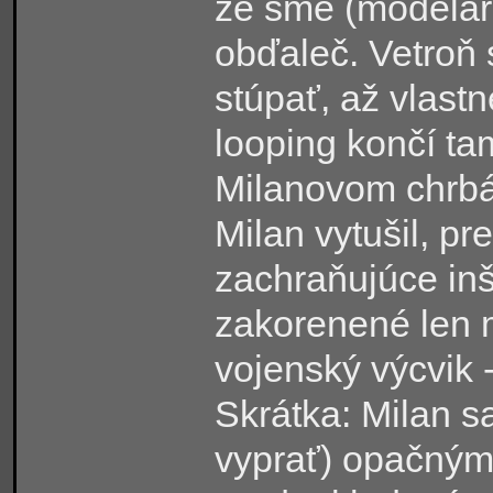
že sme (modelárs
obďaleč. Vetroň 
stúpať, až vlastn
looping končí ta
Milanovom chrbát
Milan vytušil, pr
zachraňujúce inš
zakorenené len m
vojenský výcvik 
Skrátka: Milan sa
vyprať) opačným