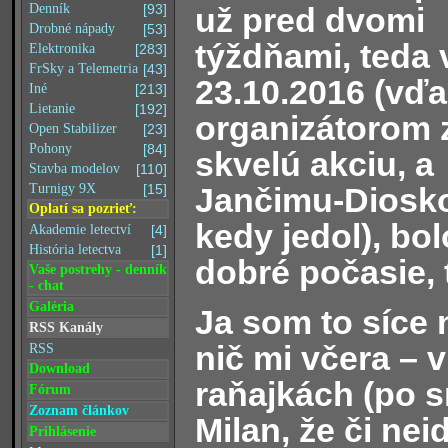
už pred dvomi
Denník
[93]
Drobné nápady
[53]
týždňami, teda 
Elektronika
[283]
FrSky a Telemetria
[43]
23.10.2016 (vď
Iné
[213]
Lietanie
[192]
organizátorom 
Open Stabilizer
[23]
Pohony
[84]
skvelú akciu, a
Stavba modelov
[110]
Jančimu-Dioskov
Turnigy 9X
[15]
Oplatí sa pozrieť:
kedy jedol), bo
Akademie letectví
[4]
História letectva
[1]
dobré počasie, 
Vaše postrehy - denník
- chat
Galéria
Ja som to síce 
RSS Kanály
nič mi včera – 
RSS
Download
raňajkách (po sn
Fórum
Zoznam článkov
Milan, že či ne
Prihlásenie