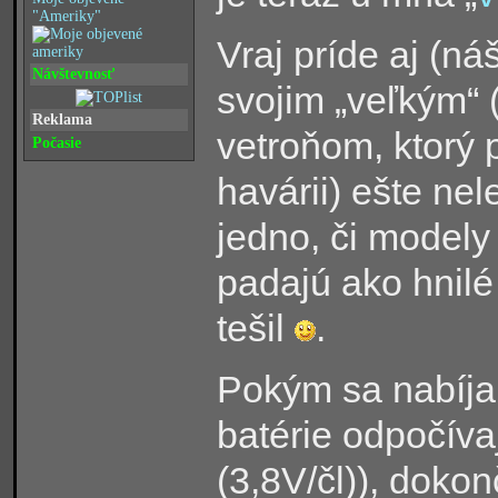
"Ameriky"
Vraj príde aj (ná
Návštevnosť
svojim „veľkým“ 
Reklama
vetroňom, ktorý 
Počasie
havárii) ešte nel
jedno, či modely 
padajú ako hnilé
tešil
.
Pokým sa nabíja
batérie odpočíva
(3,8V/čl)), doko