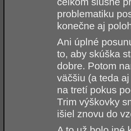
celkom slušne pr
problematiku pos
konečne aj poloh
Ani úplné posunu
to, aby skúška s
dobre. Potom nar
väčšiu (a teda aj
na tretí pokus po
Trim výškovky sm
išiel znovu do v
A to už bolo iné