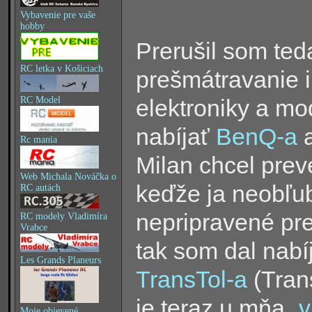
Vybavenie pre vaše
hobby
Prerušil som te
RC letka v Košiciach
prešmátravanie i
elektroniky a mo
RC Model
nabíjať
BenQ-a
a
Rc mania
Milan chcel prev
Web Michala Nováčka o
keďže ja neobľu
RC autách
nepripravené pr
RC modely Vladimíra
Vrabce
tak som dal nabí
Les Grands Planeurs
TransTol-a
(Tran
je teraz u mňa „
v
Moje objevené