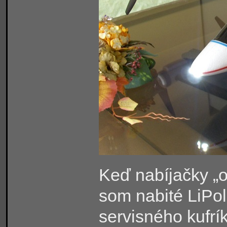
Keď nabíjačky „od
som nabité LiPo
servisného kufrí