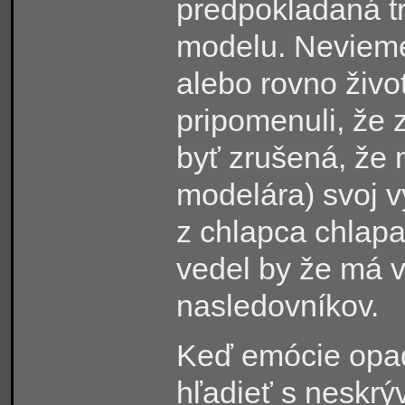
predpokladaná tr
modelu. Nevieme,
alebo rovno živo
pripomenuli, že
byť zrušená, že 
modelára) svoj 
z chlapca chlapa
vedel by že má v
nasledovníkov.
Keď emócie opadl
hľadieť s neskr