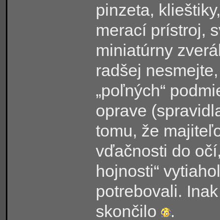
pinzeta, klieštiky
merací prístroj, s
miniatúrny zver
radšej nesmejte,
„poľných“ podmi
oprave (spravidl
tomu, že majiteľo
vďačnosti do očí
hojnosti“ vytiaho
potrebovali. Inak 
skončilo
.