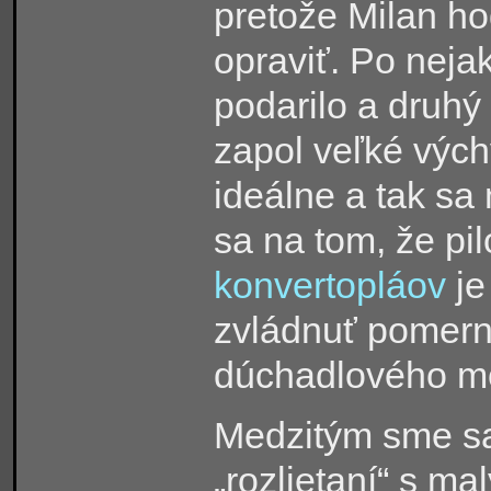
pretože Milan ho
opraviť. Po neja
podarilo a druhý 
zapol veľké výchy
ideálne a tak sa
sa na tom, že pi
konvertopláov
je
zvládnuť pomerne
dúchadlového m
Medzitým sme sa 
„rozlietaní“ s m