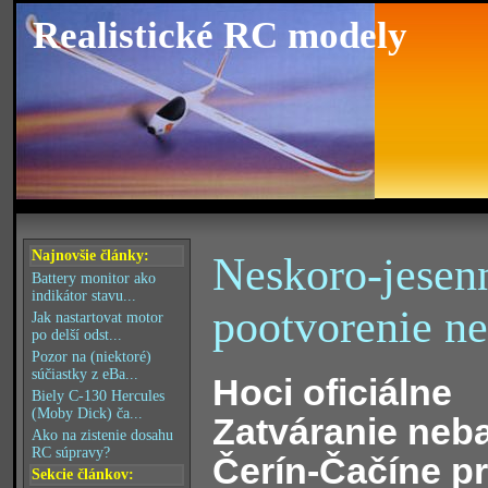
Realistické RC modely
Najnovšie články:
Neskoro-jesen
Battery monitor ako
indikátor stavu...
pootvorenie n
Jak nastartovat motor
po delší odst...
Pozor na (niektoré)
súčiastky z eBa...
Hoci oficiálne
Biely C-130 Hercules
(Moby Dick) ča...
Zatváranie neb
Ako na zistenie dosahu
RC súpravy?
Čerín-Čačíne p
Sekcie článkov: