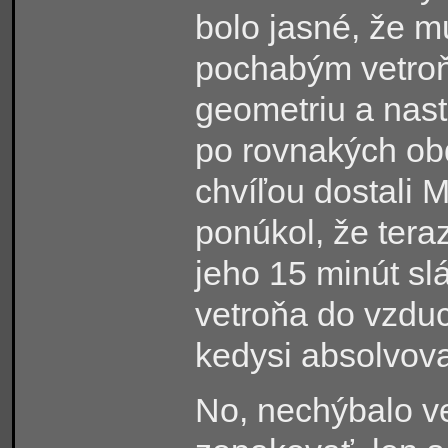
bolo jasné, že m
pochabým vetro
geometriu a nast
po rovnakých ob
chvíľou dostali 
ponúkol, že tera
jeho 15 minút slá
vetroňa do vzduc
kedysi absolvov
No, nechýbalo ve