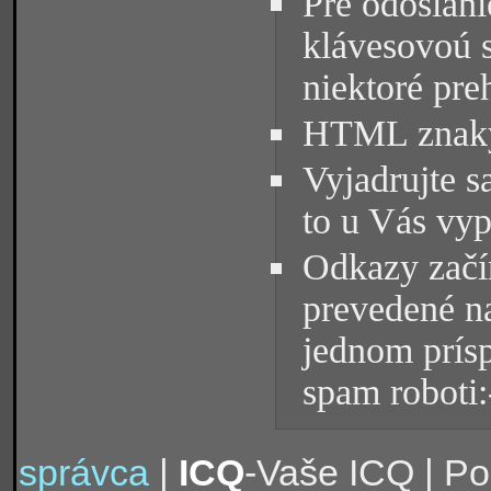
Pre odoslani
klávesovoú 
niektoré pre
HTML znaky 
Vyjadrujte s
to u Vás vyp
Odkazy začín
prevedené na
jednom prísp
spam roboti:
správca
|
ICQ
-Vaše ICQ | P