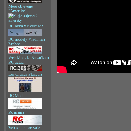
Moje objevené
"Ameriky"
RC letka v Košiciach
RC modely Vladimíra
Vrabce
Web Michala Nováčka o
RC autách
Les Grands Planeurs
RC Model
Rc mania
Vybavenie pre vaše