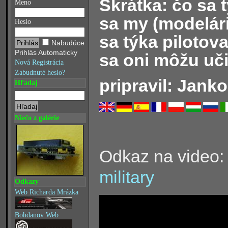
Skrátka: čo sa t
Meno
sa my (modelár
Heslo
sa týka pilotova
Nabudúce
Prihlás Automaticky
sa oni môžu uči
Nová Registrácia
Zabudnuté heslo?
pripravil: Janko
Hľadaj
Niečo z galérie
Odkaz na video
military
Odkazy
Web Richarda Mrázka
Bohdanov Web