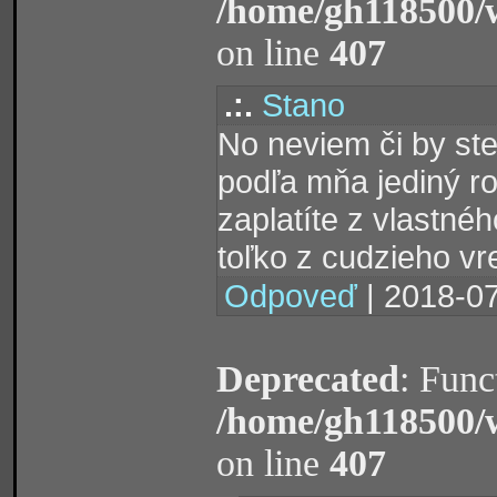
/home/gh118500/
on line
407
.:.
Stano
No neviem či by ste
podľa mňa jediný ro
zaplatíte z vlastné
toľko z cudzieho v
Odpoveď
| 2018-07
Deprecated
: Func
/home/gh118500/
on line
407