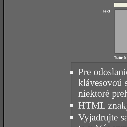
Text
Tučné
Pre odoslani
klávesovoú 
niektoré pre
HTML znaky 
Vyjadrujte s