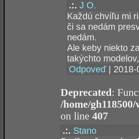
.:.
J O.
Každú chvíľu mi r
či sa nedám presv
nedám.
Ale keby niekto za
takýchto modelov,
Odpoveď
| 2018-
Deprecated
: Func
/home/gh118500/
on line
407
.:.
Stano