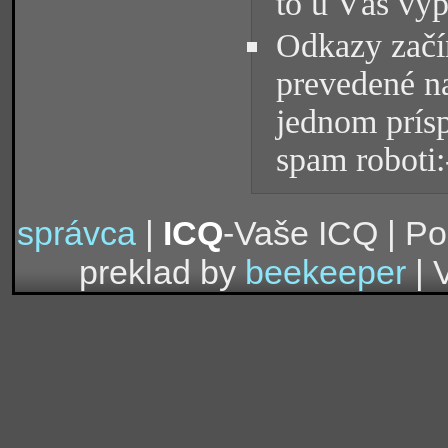
to u Vás vyp
Odkazy začín
prevedené na
jednom prísp
spam roboti:
správca
|
ICQ
-Vaše ICQ | P
preklad by
beekeeper
| 