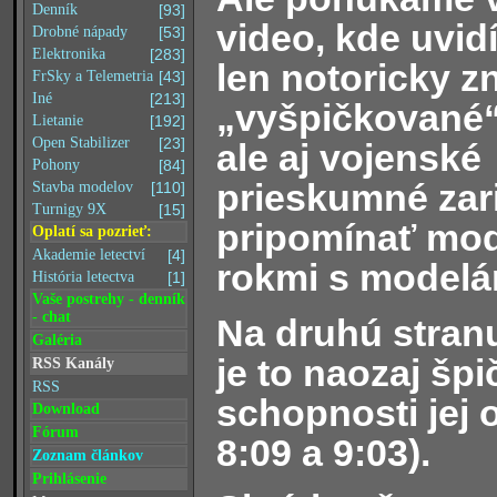
Denník
[93]
video, kde uvidí
Drobné nápady
[53]
Elektronika
[283]
len notoricky 
FrSky a Telemetria
[43]
Iné
[213]
„vyšpičkované“
Lietanie
[192]
Open Stabilizer
[23]
ale aj vojenské
Pohony
[84]
prieskumné zari
Stavba modelov
[110]
Turnigy 9X
[15]
pripomínať mod
Oplatí sa pozrieť:
Akademie letectví
[4]
rokmi s modelár
História letectva
[1]
Vaše postrehy - denník
- chat
Na druhú stranu
Galéria
je to naozaj špi
RSS Kanály
RSS
schopnosti jej 
Download
Fórum
8:09 a 9:03).
Zoznam článkov
Prihlásenie