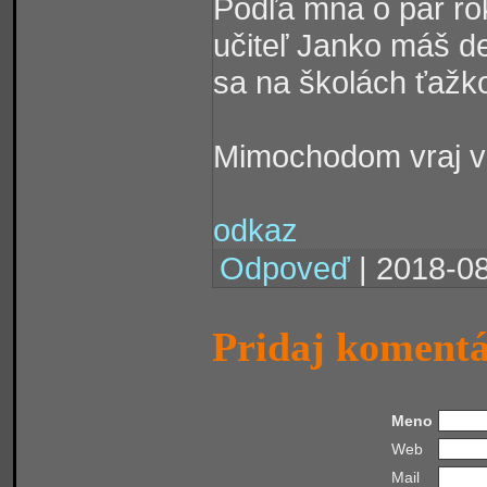
Podľa mňa o pár rok
učiteľ Janko máš de
sa na školách ťažk
Mimochodom vraj v 
odkaz
Odpoveď
| 2018-08
Pridaj koment
Meno
Web
Mail