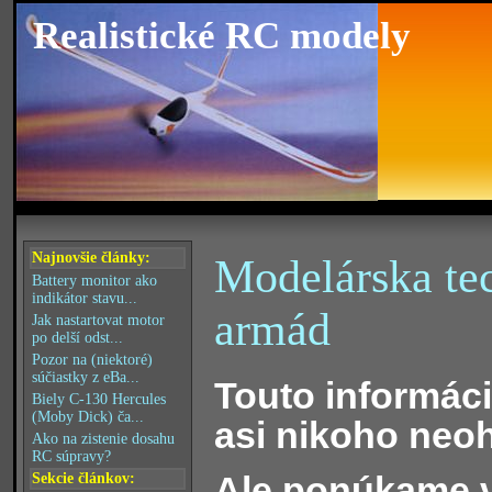
Realistické RC modely
Najnovšie články:
Modelárska te
Battery monitor ako
indikátor stavu...
armád
Jak nastartovat motor
po delší odst...
Pozor na (niektoré)
súčiastky z eBa...
Touto informác
Biely C-130 Hercules
(Moby Dick) ča...
asi nikoho neohú
Ako na zistenie dosahu
RC súpravy?
Ale ponúkame 
Sekcie článkov: