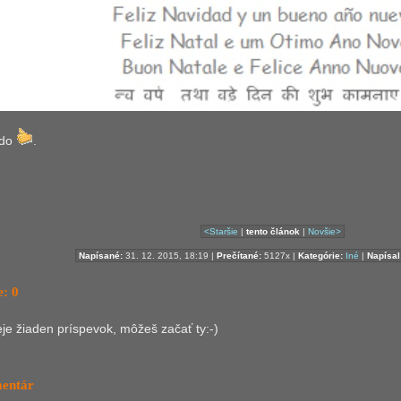
ndo
.
<Staršie
|
tento článok
|
Novšie>
Napísané:
31. 12. 2015, 18:19 |
Prečítané:
5127x |
Kategórie:
Iné
|
Napísal
: 0
ieje žiaden príspevok, môžeš začať ty:-)
mentár