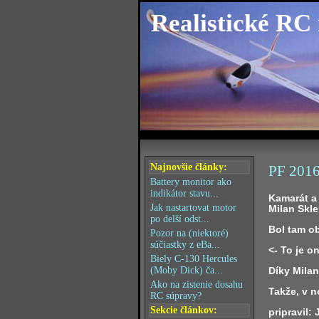
Realistické RC
Najnovšie články:
PF 201
Battery monitor ako
indikátor stavu...
Kamarát a
Jak nastartovat motor
Milan Skle
po delší odst...
Bol tam ob
Pozor na (niektoré)
súčiastky z eBa...
<- To je on
Biely C-130 Hercules
Díky Milan
(Moby Dick) ča...
Ako na zistenie dosahu
Takže, v n
RC súpravy?
Sekcie článkov:
pripravil: