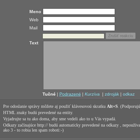
Meno
Web
Mail
Text
Tučné
|
Podrazené
|
Kurzíva
|
zdroják
|
odkaz
Pre odoslanie správy môžete aj použiť klávesovoú skratku
Alt+S
. (Podporujú
HTML znaky budú prevedené na entity.
Vyjadrujte sa tu ako doma, aby sme vedeli ako to u Vás vypadá.
Odkazy začínajúce http:// budú automaticky prevedené na odkazy , nepoužíva
ako 3 - to robia len spam roboti:-)