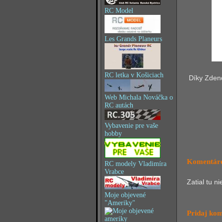
RC Model
Les Grands Planeurs
RC letka v Košiciach
Díky Zde
Web Michala Nováčka o
RC autách
Vybavenie pre vaše
hobby
Komentáre
RC modely Vladimíra
Vrabce
Zatial tu n
Moje objevené
"Ameriky"
Pridaj ko