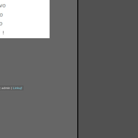
:
admin |
Linkuj!