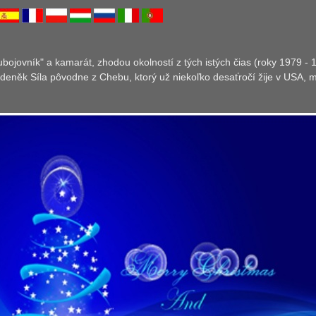
ubojovník" a kamarát, zhodou okolností z tých istých čias (roky 1979 -
eněk Síla pôvodne z Chebu, ktorý už niekoľko desaťročí žije v USA, mi