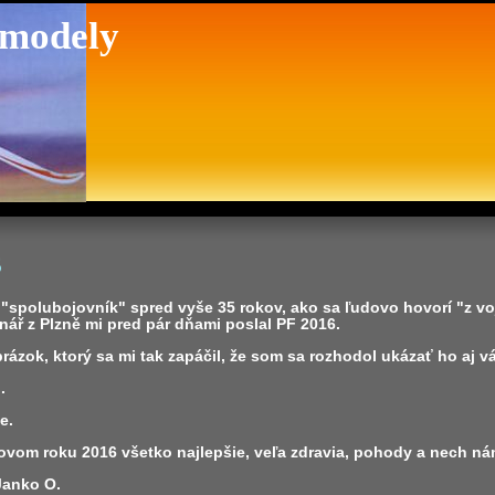
 modely
6
 "spolubojovník" spred vyše 35 rokov, ako sa ľudovo hovorí "z v
nář z Plzně mi pred pár dňami poslal PF 2016.
rázok, ktorý sa mi tak zapáčil, že som sa rozhodol ukázať ho aj v
.
e.
ovom roku 2016 všetko najlepšie, veľa zdravia, pohody a nech nám
 Janko O.