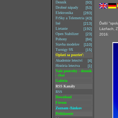
Denník
[93]
Drobné nápady
[53]
Elektronika
[283]
FrSky a Telemetria
[43]
Ďalší "spol
Iné
[213]
Lázňach, Zd
Lietanie
[192]
Open Stabilizer
[23]
2016:
Pohony
[84]
Stavba modelov
[110]
Turnigy 9X
[15]
Oplatí sa pozrieť:
Akademie letectví
[4]
História letectva
[1]
Vaše postrehy - denník
- chat
Galéria
RSS Kanály
RSS
Download
Fórum
Zoznam článkov
Prihlásenie