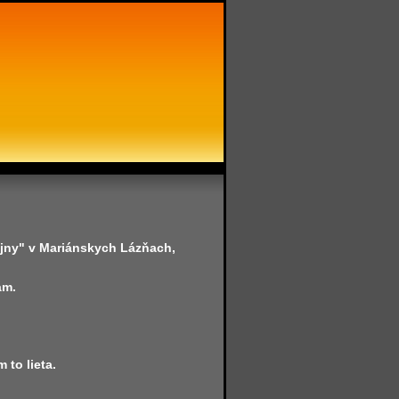
ojny" v Mariánskych Lázňach,
ám.
 to lieta.