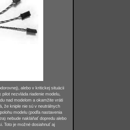
odorovnej
)
, alebo v kritickej situácii
 pilot nezvláda riadenie modelu,
vládu nad modelom a okamžite vráti
, že kniple nie sú v neutrálnych
e polohu modelu
(
podľa nastavenia
tra
)
nebude nakláňať dopredu alebo
si. Toto je možné dosiahnuť aj