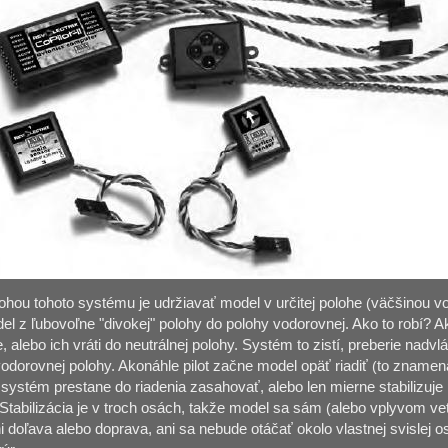
ohou tohoto systému je udržiavať model v určitej polohe
(
väčšinou v
el z ľubovoľne "divokej" polohy do polohy vodorovnej. Ako to robí? Ak
e, alebo ich vráti do neutrálnej polohy. Systém to zistí, preberie nad
odorovnej polohy. Akonáhle pilot začne model opäť riadiť
(
to znamená
 systém prestane do riadenia zasahovať, alebo len mierne stabilizuj
Stabilizácia je v troch osách, takže model sa sám
(
alebo vplyvom ve
i doľava alebo doprava, ani sa nebude otáčať okolo vlastnej svislej o