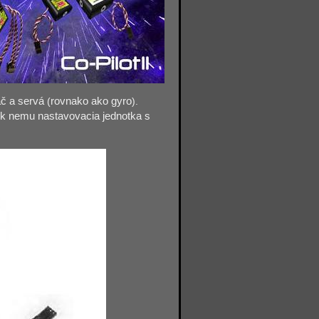
ač a servá
(
rovnako ako gyro
).
k nemu nastavovacia jednotka s