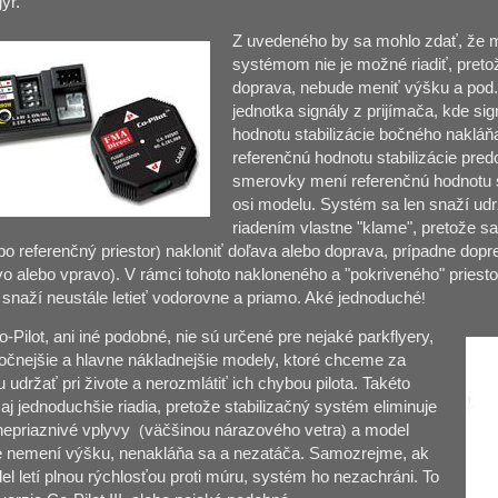
ýr.
Z uvedeného by sa mohlo zdať, že 
systémom nie je možné riadiť, preto
doprava, nebude meniť výšku a pod. 
jednotka signály z prijímača, kde sig
hodnotu stabilizácie bočného nakláň
referenčnú hodnotu stabilizácie pre
smerovky mení referenčnú hodnotu st
osi modelu. Systém sa len snaží udrž
riadením vlastne "klame", pretože s
bo referenčný priestor
)
nakloniť doľava alebo doprava, prípadne dop
vo alebo vpravo
)
. V rámci tohoto nakloneného a "pokriveného" priest
snaží neustále letieť vodorovne a priamo. Aké jednoduché
!
Pilot, ani iné podobné, nie sú určené pre nejaké parkflyery,
ročnejšie a hlavne nákladnejšie modely, ktoré chceme za
 udržať pri živote a nerozmlátiť ich chybou pilota. Takéto
aj jednoduchšie riadia, pretože stabilizačný systém eliminuje
nepriaznivé vplyvy
(
väčšinou nárazového vetra
)
a model
 nemení výšku, nenakláňa sa a nezatáča. Samozrejme, ak
el letí plnou rýchlosťou proti múru, systém ho nezachráni. To