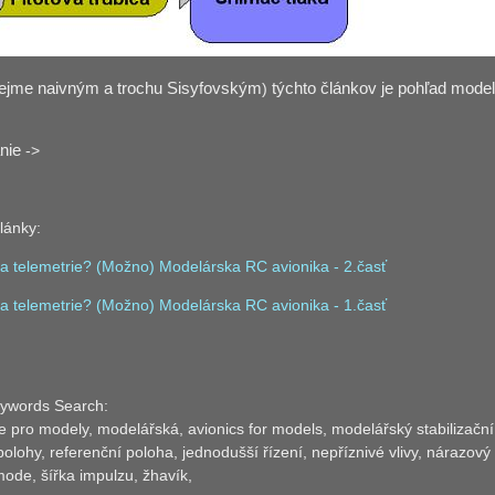
ejme naivným a trochu Sisyfovským
)
týchto článkov je pohľad model
nie
->
články:
pa telemetrie? (Možno) Modelárska RC avionika - 2.časť
pa telemetrie? (Možno) Modelárska RC avionika - 1.časť
ywords Search:
e pro modely, modelářská, avionics for models, modelářský stabilizační 
olohy, referenční poloha, jednodušší řízení, nepříznivé vlivy, nárazový ví
ode, šířka impulzu, žhavík,