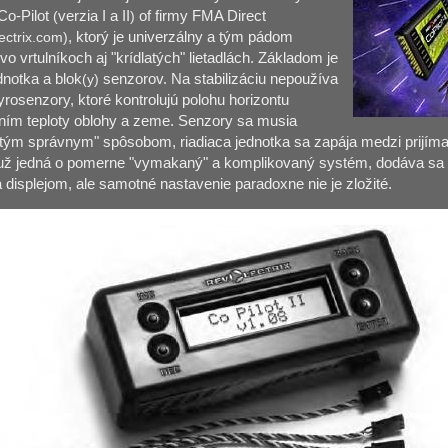
Co-Pilot
(
verzia I a II
)
of firmy FMA Direct
ectrix.com)
, ktorý je univerzálny a tým pádom
vo vrtulníkoch aj "krídlatých" lietadlách. Základom je
dnotka a blok
(y)
senzorov. Na stabilizáciu nepoužíva
yrosenzory, ktoré kontrolujú polohu horizontu
ím teploty oblohy a zeme. Senzory sa musia
"tým správnym" spôsobom, riadiaca jednotka sa zapája medzi prijím
už jedná o pomerne "vymakaný" a komplikovaný systém, dodáva sa 
a displejom, ale samotné nastavenie paradoxne nie je zložité.