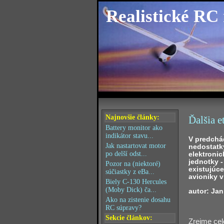
Realistické RC
Najnovšie články:
Ďalšia e
Battery monitor ako
indikátor stavu...
V predchád
Jak nastartovat motor
nedostatk
elektronic
po delší odst...
jednotky 
Pozor na (niektoré)
existujúc
súčiastky z eBa...
avioniky 
Biely C-130 Hercules
(Moby Dick) ča...
autor: Jan
Ako na zistenie dosahu
RC súpravy?
Sekcie článkov:
Zrejme cel