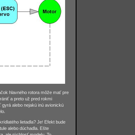
táčok hlavného rotora môže mať pre
hrániť a preto už pred rokmi
 gyrá alebo nejakú inú avionickú
lo.
ídlatého lietadla? Je
!
Efekt bude
rtule alebo dúchadla. Ešte
a, ale rýchlosť modelu. To