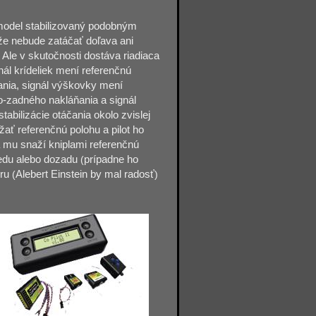
model stabilizovaný podobným
že nebude zatáčať doľava ani
Ale v skutočnosti dostáva riadiaca
nál krídeliek mení referenčnú
ania, signál výškovky mení
do-zadného nakláňania a signál
abilizácie otáčania okolo zvislej
ať referenčnú polohu a pilot ho
a mu snaží kniplami referenčnú
redu alebo dozadu
(
prípadne ho
oru
(
Alebert Einstein by mal radosť
)