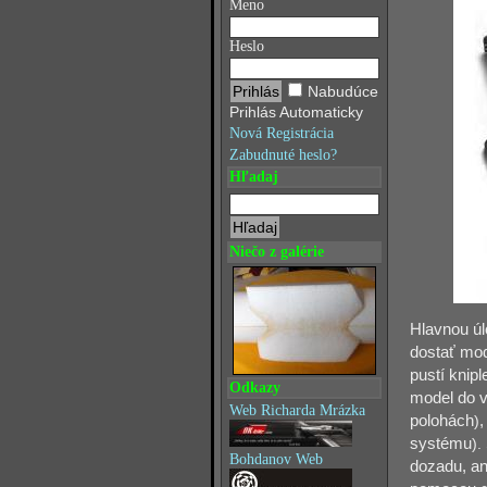
Meno
Heslo
Nabudúce
Prihlás Automaticky
Nová Registrácia
Zabudnuté heslo?
Hľadaj
Niečo z galérie
Hlavnou úl
dostať mod
pustí knipl
Odkazy
model do v
Web Richarda Mrázka
polohách
)
,
systému
).
Bohdanov Web
dozadu, an