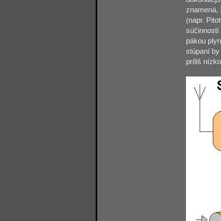
znamená, ž
(
napr. Pit
súčinnosti 
pákou plynu
stúpaní by 
príliš nízk