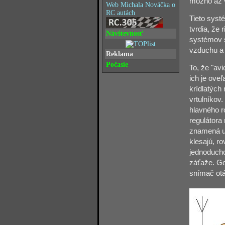
možno až v
Web Michala Nováčka o
RC autách
Tieto syst
tvrdia, že 
Návštevnosť
systémov s
vzduchu a 
Reklama
Počasie
To, že "av
ich je oveľ
krídlatých
vrtulníkov
hlavného r
regulátora
znamená ur
klesajú, r
jednoducho
záťaže. Go
snímač otá