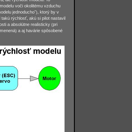
 modelu voči okolitému vzduchu
 modelu jednoducho"
)
, ktorý by v
akú rýchlosť, akú si pilot nastavil
osti a absolútne realisticky
(
pri
nezmenená
)
a aj havárie spôsobené