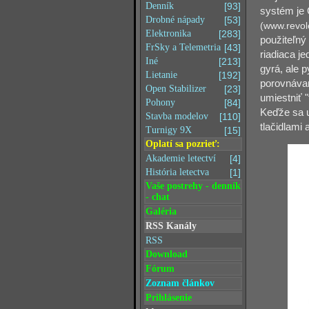
Denník
[93]
systém je 
Drobné nápady
[53]
(www.revol
Elektronika
[283]
použiteľný 
FrSky a Telemetria
[43]
riadiaca je
Iné
[213]
gyrá, ale p
Lietanie
[192]
porovnávan
Open Stabilizer
[23]
umiestniť 
Pohony
[84]
Keďže sa 
Stavba modelov
[110]
tlačidlami 
Turnigy 9X
[15]
Oplatí sa pozrieť:
Akademie letectví
[4]
História letectva
[1]
Vaše postrehy - denník
- chat
Galéria
RSS Kanály
RSS
Download
Fórum
Zoznam článkov
Prihlásenie