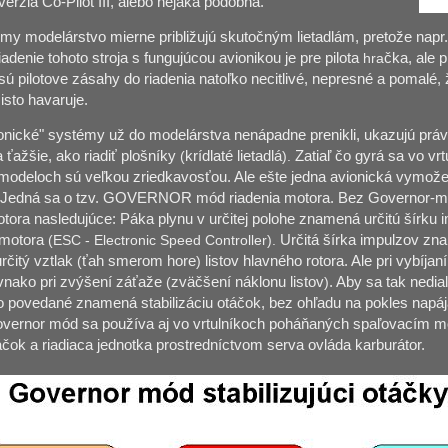
erzia Co-Pilot III, alebo nejaká podobná.
émy modelárstvo mierne približujú skutočným lietadlám, pretože napr.
riadenie tohoto stroja s fungujúcou avionikou je pre pilota
hra
čka, ale 
ú pilotove zásahy do riadenia natoľko necitlivé, nepresné a pomalé, ž
isto havaruje.
ionické" systémy už do modelárstva nenápadne prenikli, ukazujú práve
a ťažšie, ako riadiť plošníky
(
krídlaté lietadlá
).
Zatiaľ čo gyrá sa vo vrt
 modeloch sú veľkou zriedkavosťou. Ale ešte jedna avionická vymože
. Jedná sa o tzv. GOVERNOR mód riadenia motora. Bez Governor-mó
otora nasledujúce: Páka plynu v určitej polohe znamená určitú šírku
 motora
(ESC - Electronic Speed Controller).
Určitá šírka impulzov zn
čitý vztlak
(
ťah smerom hore
)
listov hlavného rotora. Ale pri vybíja
ovnako pri zvýšení záťaže
(
zväčšení náklonu listov
)
. Aby sa tak nedi
 povedané znamená stabilizáciu otáčok, bez ohľadu na pokles napá
vernor mód sa používa aj vo vrtulníkoch poháňaných spaľovacím mo
čok a riadiaca jednotka prostredníctvom serva ovláda karburátor.