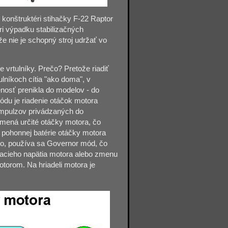
 konštruktéri stihačky F-22 Raptor
pri výpadku stabilizačných
e nie je schopný stroj udržať vo
 vrtulníky. Prečo? Pretože riadiť
ulníkoch cítia "ako doma", v
nosť prenikla do modelov - do
du je riadenie otáčok motora
 impulzov privádzaných do
amená určité otáčky motora, čo
ní pohonnej batérie otáčky motora
alo, používa sa Governor mód, čo
jacieho napätia motora alebo zmenu
torom. Na hriadeli motora je