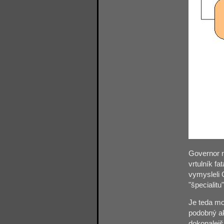
Governor m
vrtulník fa
vymysleli 
"špecialitu
Je teda mo
podobný ako
dokonalejš