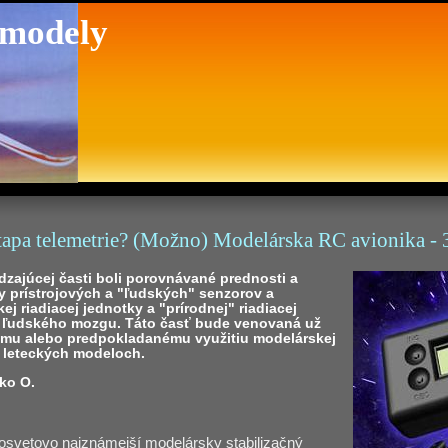
 modely
tapa telemetrie? (Možno) Modelárska RC avionika - 
zajúcej časti boli porovnávané prednosti a
y prístrojových a "ľudských" senzorov a
kej riadiacej jednotky a "prírodnej" riadiacej
- ľudského mozgu. Táto časť bude venovaná už
emu alebo predpokladanému využitiu modelárskej
v leteckých modeloch.
ko O.
osvetovo najznámejší modelársky stabilizačný