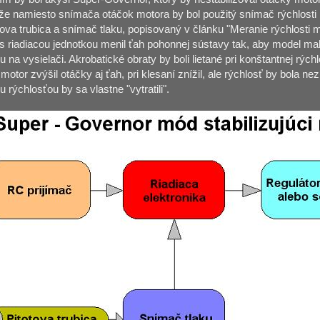
e namiesto snímača otáčok motora by bol použitý snímač rýchlosti
otova trubica a snímač tlaku, popisovaný v článku "Meranie rýchlosti
s riadiacou jednotkou menil ťah pohonnej sústavy tak, aby model mal t
 na vysielači. Akrobatické obraty by boli lietané pri konštantnej rýchl
motor zvýšil otáčky aj ťah, pri klesaní znížil, ale rýchlosť by bola 
ou rýchlosťou by sa vlastne "vytratili".