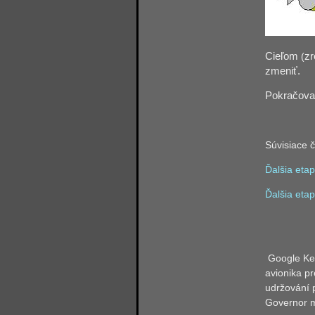
Cieľom
(
zr
zmeniť.
Pokračova
Súvisiace 
Ďalšia eta
Ďalšia eta
Google Ke
avionika pr
udržování p
Governor m