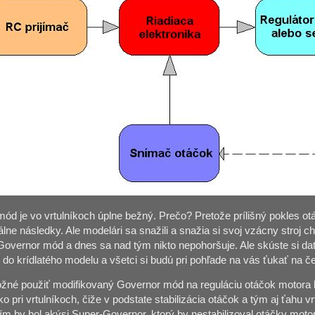
ód je vo vrtulníkoch úplne bežný. Prečo? Pretože prílišný pokles o
tálne následky. Ale modelári sa snažili a snažia si svoj vzácny stroj c
Governor mód a dnes sa nad tým nikto nepohoršuje. Ale skúste si dať
" do krídlatého modelu a všetci si budú pri pohľade na vás ťukať na če
žné použiť modifikovaný Governor mód na reguláciu otáčok motora kr
 pri vrtulníkoch, čiže v podstate stabilizácia otáčok a tým aj ťahu v
ím by bol akýsi Super-Governor, ktorý by nestabilizoval otáčky motor