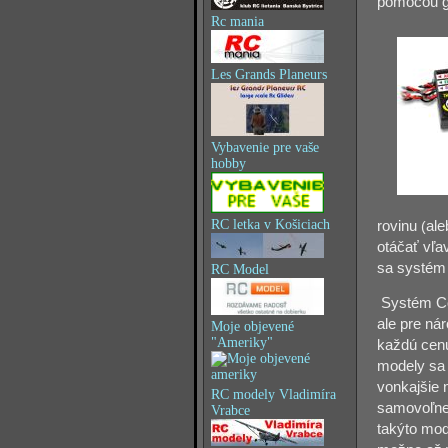
pomocou g
Rc mania
Les Grands Planeurs
Vybavenie pre vaše
hobby
RC letka v Košiciach
rovinu
(
ale
otáčať vľa
sa systém 
RC Model
Systém Co-
ale pre ná
Moje objevené
"Ameriky"
každú cenu
modely sa 
vonkajšie 
RC modely Vladimíra
samovoľne
Vrabce
takýto mod