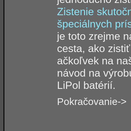
Zistenie skutoč
špeciálnych prís
je toto zrejme n
cesta, ako zisti
ačkoľvek na na
návod na výrob
LiPol batérií.
Pokračovanie
->