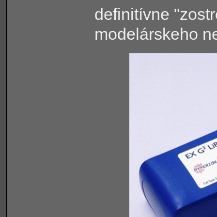
definitívne "zost
modelárskeho n