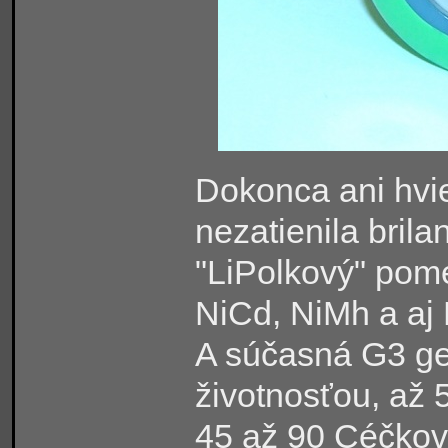
Dokonca ani hv
nezatienila brila
"LiPolkový" pome
NiCd, NiMh a aj
A súčasná G3 ge
životnosťou, až 
45 až 90 Céčkov