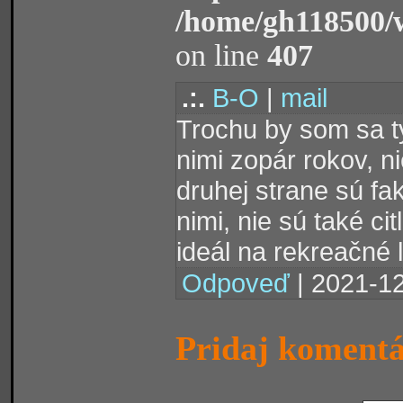
/home/gh118500/
on line
407
.:.
B-O
|
mail
Trochu by som sa tý
nimi zopár rokov, ni
druhej strane sú fa
nimi, nie sú také ci
ideál na rekreačné l
Odpoveď
| 2021-12
Pridaj koment