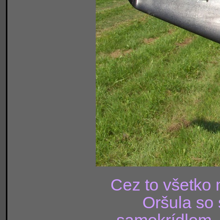
Cez to všetko 
Oršula so
samokrídlom,