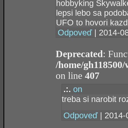
hobbyking Skywalke
lepsi lebo sa podob
UFO to hovori kazdy
Odpoveď
| 2014-08
Deprecated
: Func
/home/gh118500/
on line
407
.:.
on
treba si narobit r
Odpoveď
| 2014-