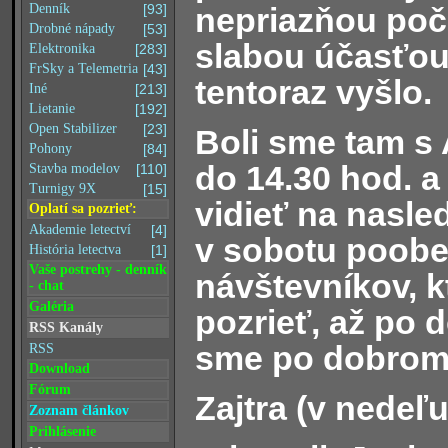
nepriazňou poč
Denník
[93]
Drobné nápady
[53]
slabou účasťou
Elektronika
[283]
FrSky a Telemetria
[43]
tentoraz vyšlo.
Iné
[213]
Lietanie
[192]
Open Stabilizer
[23]
Boli sme tam s 
Pohony
[84]
do 14.30 hod. a
Stavba modelov
[110]
Turnigy 9X
[15]
vidieť na nasle
Oplatí sa pozrieť:
Akademie letectví
[4]
v sobotu poobe
História letectva
[1]
Vaše postrehy - denník
návštevníkov, kt
- chat
Galéria
pozrieť, až po 
RSS Kanály
sme po dobrom j
RSS
Download
Fórum
Zajtra (v nedeľ
Zoznam článkov
Prihlásenie