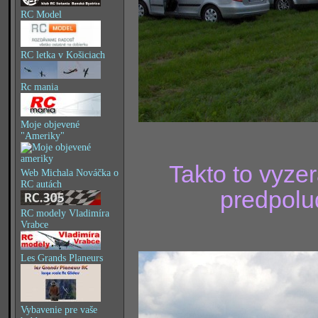
RC Model
RC letka v Košiciach
Rc mania
Moje objevené
"Ameriky"
Takto to vyze
Web Michala Nováčka o
RC autách
predpolud
RC modely Vladimíra
Vrabce
Les Grands Planeurs
Vybavenie pre vaše