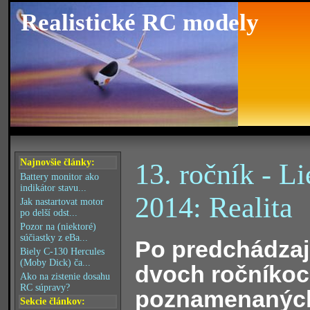
Realistické RC modely
Najnovšie články:
13. ročník - L
Battery monitor ako
indikátor stavu...
2014: Realita
Jak nastartovat motor
po delší odst...
Pozor na (niektoré)
súčiastky z eBa...
Po predchádzaj
Biely C-130 Hercules
(Moby Dick) ča...
dvoch ročníkoc
Ako na zistenie dosahu
RC súpravy?
poznamenanýc
Sekcie článkov: