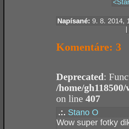
<Star
Napísané:
9. 8. 2014, 
Komentáre: 3
Deprecated
: Func
/home/gh118500/
on line
407
.:.
Stano O
Wow super fotky di