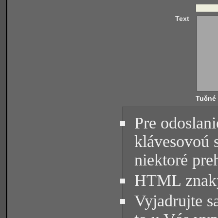
Text
Tučné
Pre odoslani
klávesovoú 
niektoré pre
HTML znaky 
Vyjadrujte s