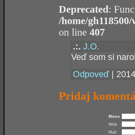
Deprecated
: Func
/home/gh118500/
on line
407
.:.
J.O.
Veď som si narob
Odpoveď
| 2014
Pridaj koment
Meno
Web
Mail