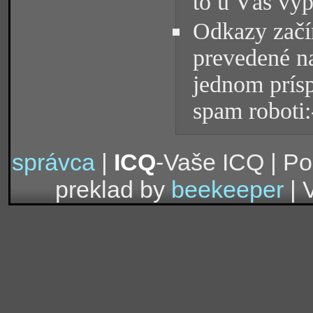
to u Vás vyp
Odkazy začín
prevedené na
jednom prísp
spam roboti:
správca
|
ICQ
-Vaše ICQ | P
preklad by
beekeeper
| 