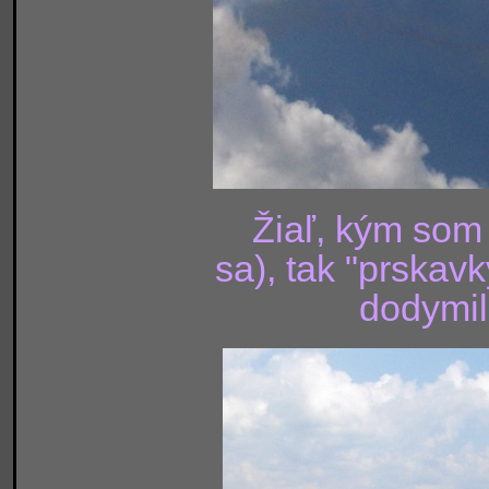
Žiaľ, kým som
sa), tak "prskav
dodymili