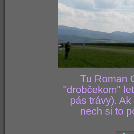
Tu Roman O
"drobčekom" letí
pás trávy). Ak
nech si to 