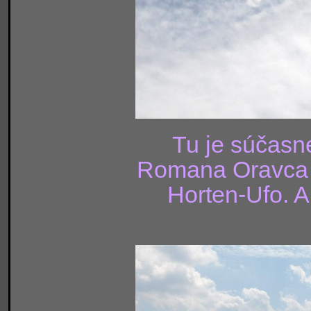
Tu je súčasn
Romana Oravca (
Horten-Ufo. A