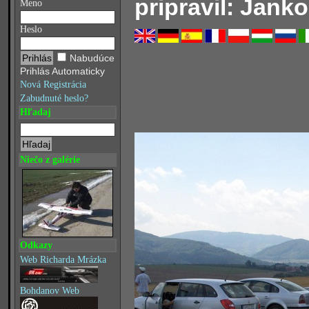
pripravil: Janko
Meno
Heslo
Nabudúce
Prihlás Automaticky
Nová Registrácia
Zabudnuté heslo?
Hľadaj
Niečo z galérie
Odkazy
Web Richarda Mrázka
Bohdanov Web