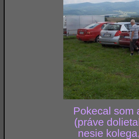
Pokecal som 
(práve doliet
nesie kolega,