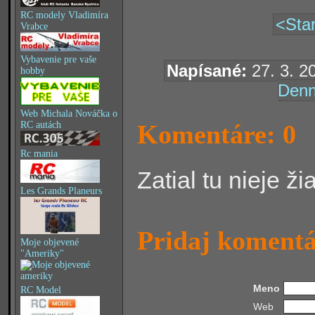
RC modely Vladimíra
<Star
Vrabce
Vybavenie pre vaše
Napísané:
27. 3. 2
hobby
Denn
Web Michala Nováčka o
Komentáre: 0
RC autách
Rc mania
Zatial tu nieje ž
Les Grands Planeurs
Pridaj koment
Moje objevené
"Ameriky"
Meno
RC Model
Web