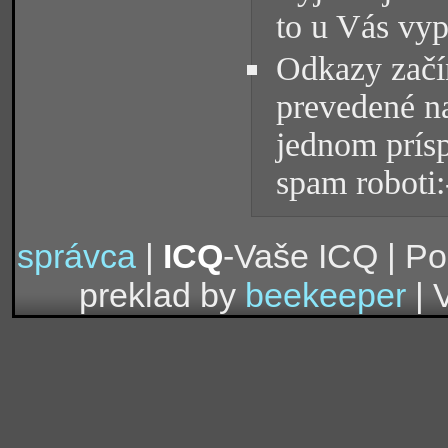
to u Vás vyp
Odkazy začín
prevedené na
jednom prísp
spam roboti:
správca
|
ICQ
-Vaše ICQ | P
preklad by
beekeeper
| 