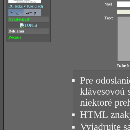
Mail
RC letka v Košiciach
Text
Návštevnosť
Reklama
Počasie
Tučné
Pre odoslani
klávesovoú 
niektoré pre
HTML znaky 
Vyjadrujte s