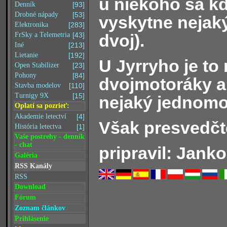
u niekoho sa kd
Denník
[93]
Drobné nápady
[53]
vyskytne nejak
Elektronika
[283]
dvoj).
FrSky a Telemetria
[43]
Iné
[213]
Lietanie
[192]
U Jyrryho je to
Open Stabilizer
[23]
Pohony
[84]
dvojmotoráky a
Stavba modelov
[110]
Turnigy 9X
[15]
nejaký jednomo
Oplatí sa pozrieť:
Akademie letectví
[4]
Však presvedčt
História letectva
[1]
Vaše postrehy - denník
- chat
pripravil: Janko
Galéria
RSS Kanály
RSS
Download
Fórum
Zoznam článkov
Prihlásenie