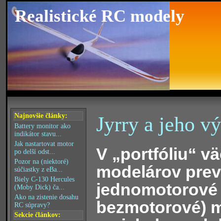
Realistické RC modely
Najnovšie články:
Jyrry a jeho vý
Battery monitor ako
indikátor stavu...
Jak nastartovat motor
V „portfóliu“ v
po delší odst...
Pozor na (niektoré)
modelárov prev
súčiastky z eBa...
Biely C-130 Hercules
jednomotorové 
(Moby Dick) ča...
Ako na zistenie dosahu
bezmotorové) m
RC súpravy?
Sekcie článkov: