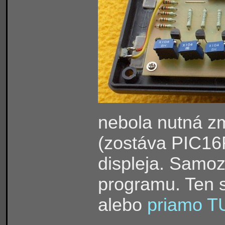
nebola nutná z
(zostáva PIC16
displeja. Samo
programu. Ten 
alebo
priamo T