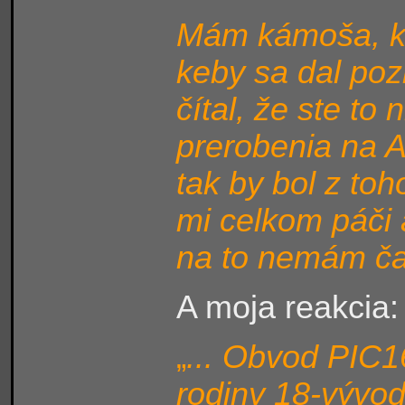
Mám kámoša, kt
keby sa dal poz
čítal, že ste to
prerobenia na A
tak by bol z toh
mi celkom páči a
na to nemám ča
A moja reakcia:
... Obvod PIC1
„
rodiny 18-vývod