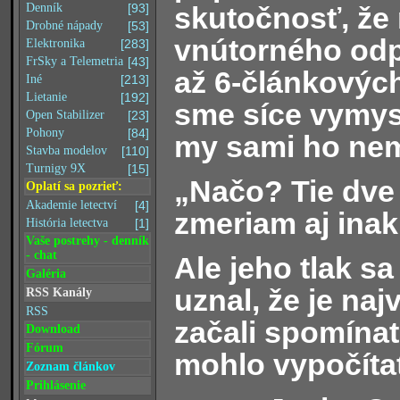
skutočnosť, že
Denník
[93]
Drobné nápady
[53]
vnútorného odp
Elektronika
[283]
FrSky a Telemetria
[43]
až 6-článkových
Iné
[213]
Lietanie
[192]
sme síce vymysl
Open Stabilizer
[23]
Pohony
[84]
my sami ho ne
Stavba modelov
[110]
Turnigy 9X
[15]
„Načo? Tie dve
Oplatí sa pozrieť:
Akademie letectví
[4]
zmeriam aj inak
História letectva
[1]
Vaše postrehy - denník
- chat
Ale jeho tlak s
Galéria
uznal, že je naj
RSS Kanály
RSS
začali spomínať
Download
Fórum
mohlo vypočítať
Zoznam článkov
Prihlásenie