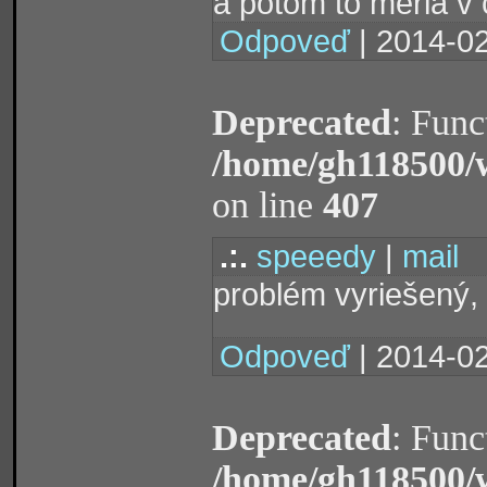
a potom to meria v 
Odpoveď
| 2014-02
Deprecated
: Func
/home/gh118500/
on line
407
.:.
speeedy
|
mail
problém vyriešený, 
Odpoveď
| 2014-02
Deprecated
: Func
/home/gh118500/