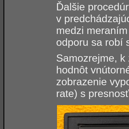
Ďalšie procedúr
v predchádzajúc
medzi meraním
odporu sa robí 
Samozrejme, k
hodnôt vnútorné
zobrazenie vypo
rate) s presnos