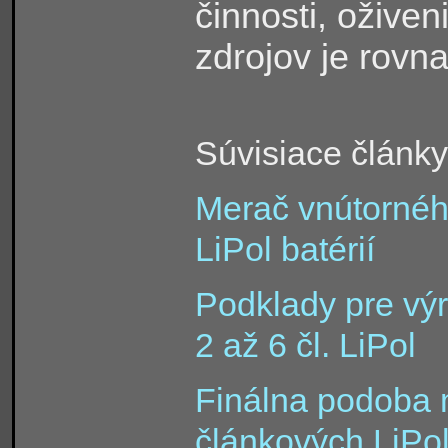
činnosti, ožive
zdrojov je rovn
Súvisiace články
Merač vnútornéh
LiPol batérií
Podklady pre vý
2 až 6 čl. LiPol
Finálna podoba 
článkových LiPo