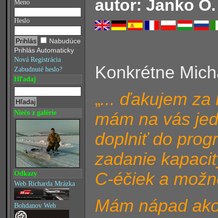
autor: Janko O.
Meno
Heslo
Nabudúce
Prihlás Automaticky
Nová Registrácia
Konkrétne Micha
Zabudnuté heslo?
Hľadaj
... ďakujem za 
„
Niečo z galérie
mám na vás jedn
doplniť do prog
zadanie kapacit
C-éčiek a mož
Odkazy
Web Richarda Mrázka
Mám nápad ako 
Bohdanov Web