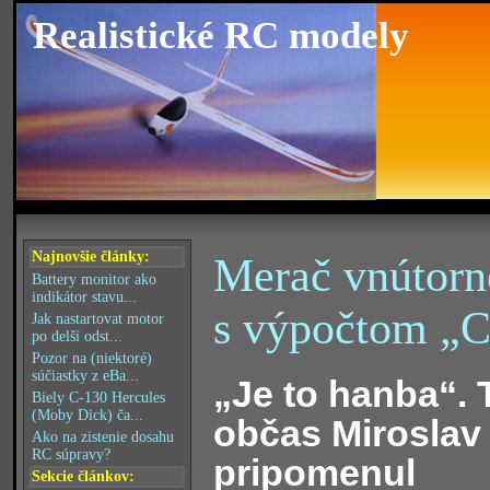
Realistické RC modely
Najnovšie články:
Merač vnútorné
Battery monitor ako
indikátor stavu...
s výpočtom „
Jak nastartovat motor
po delší odst...
Pozor na (niektoré)
súčiastky z eBa...
„Je to hanba“. 
Biely C-130 Hercules
(Moby Dick) ča...
občas Miroslav
Ako na zistenie dosahu
RC súpravy?
pripomenul
Sekcie článkov: