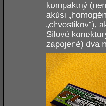
kompaktný (nem
akúsi „homogé
„chvostikov“), 
Silové konektor
zapojené) dva n