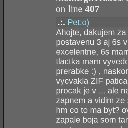
on line
407
.:.
Pet:o)
Ahojte, dakujem za
postavenu 3 aj 6s v
excelentne, 6s ma
tlactka mam vyvede
prerabke :) , nasko
vycvakla ZIF patica
procak je v ... ale
zapnem a vidim ze 
hm co to ma byt? ove
zapale boja som tam