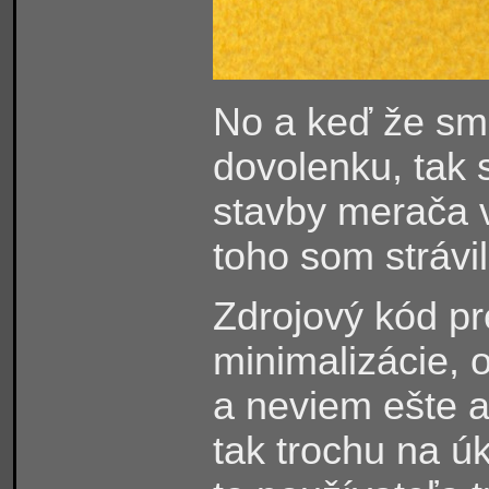
No a keď že sme
dovolenku, tak s
stavby merača v
toho som strávi
Zdrojový kód pr
minimalizácie, o
a neviem ešte ak
tak trochu na ú