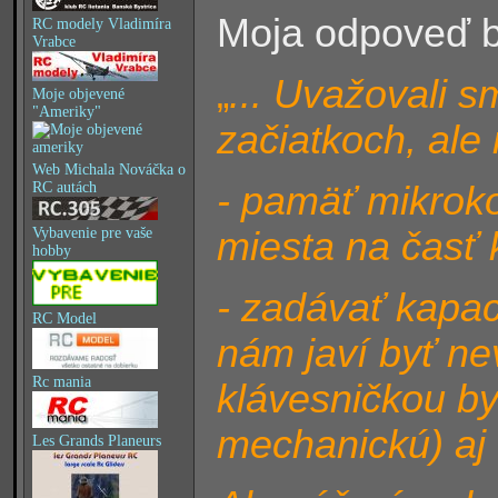
Moja odpoveď b
RC modely Vladimíra
Vrabce
... Uvažovali 
„
Moje objevené
"Ameriky"
začiatkoch, ale 
Web Michala Nováčka o
- pamäť mikrokon
RC autách
miesta na časť k
Vybavenie pre vaše
hobby
- zadávať kapac
RC Model
nám javí byť n
Rc mania
klávesničkou by
mechanickú) aj
Les Grands Planeurs