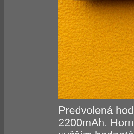
Predvolená hodn
2200mAh. Horným