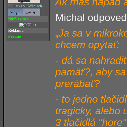
Ak máš nápad ak
RC letka v Košiciach
Michal odpoved
Návštevnosť
Ja sa v mikrok
„
Reklama
Počasie
chcem opýtať:
- dá sa nahradi
pamäť?, aby sa 
prerábať?
- to jedno tlači
tragicky, alebo 
3 tlačidlá "hore"