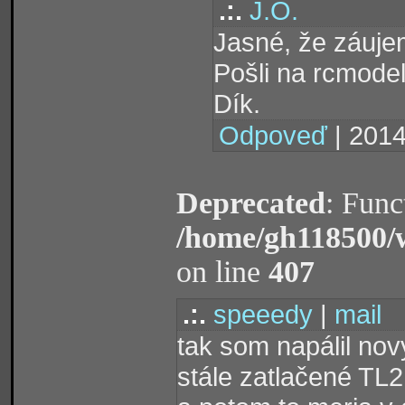
.:.
J.O.
Jasné, že záujem
Pošli na rcmode
Dík.
Odpoveď
| 2014
Deprecated
: Func
/home/gh118500/
on line
407
.:.
speeedy
|
mail
tak som napálil nový
stále zatlačené TL