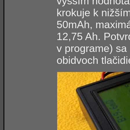
vyšším hodnotám
krokuje k nižší
50mAh, maximál
12,75 Ah. Potvr
v programe) sa
obidvoch tlačidi