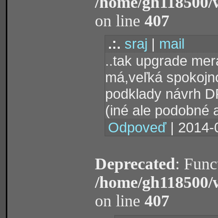
/home/gh118500/
on line
407
.:.
sraj
|
mail
..tak upgrade mer
má,veľká spokojno
podklady návrh 
(iné ale podobné 
Odpoveď
| 2014-
Deprecated
: Func
/home/gh118500/
on line
407