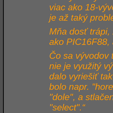
viac ako 18-výv
je až taký prob
Mňa dosť trápi,
ako PIC16F88, 
Čo sa vývodov t
nie je využitý v
dalo vyriešiť ta
bolo napr. "hore
"dole", a stlač
"select".“