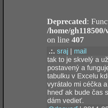
Deprecated
: Func
/home/gh118500/
on line
407
.:.
sraj
|
mail
tak to je skvelý a 
postavený a funguj
tabulku v Excelu k
vyrátalo mi céčka a 
hneď ak bude čas 
dám vedieť.