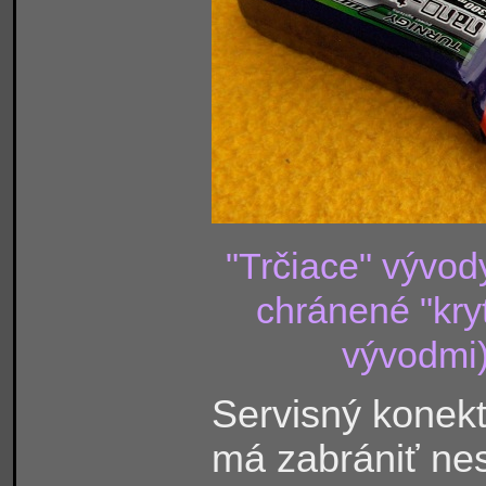
"Trčiace" vývod
chránené "kry
vývodmi)
Servisný konekt
má zabrániť ne