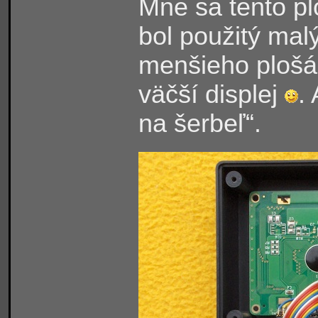
Mne sa tento plo
bol použitý malý
menšieho plošá
väčší displej
.
na šerbeľ“.