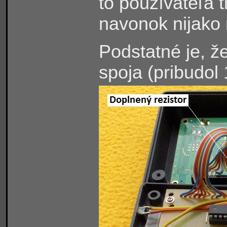
to používateľa t
navonok nijako 
Podstatné je, 
spoja (pribudol 1