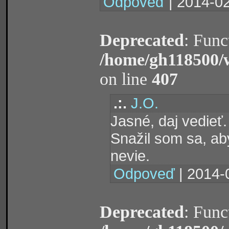
Odpoveď
| 2014-02
Deprecated
: Func
/home/gh118500/
on line
407
.:.
J.O.
Jasné, daj vedieť.
Snažil som sa, ab
nevie.
Odpoveď
| 2014-
Deprecated
: Func