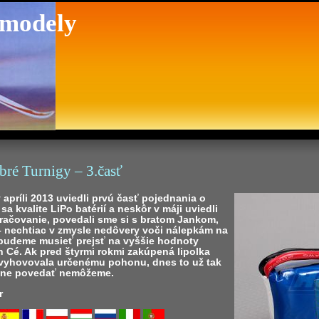
 modely
bré Turnigy – 3.časť
apríli 2013 uviedli prvú časť pojednania o
 sa kvalite LiPo batérií a neskôr v máji uviedli
račovanie, povedali sme si s bratom Jankom,
 – nechtiac v zmysle nedôvery voči nálepkám na
 budeme musieť prejsť na vyššie hodnoty
 Cé. Ak pred štyrmi rokmi zakúpená lipolka
vyhovovala určenému pohonu, dnes to už tak
čne povedať nemôžeme.
r