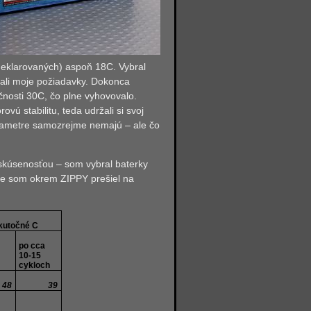
 deklarovaných) aspoň 18C. Vybral
ali moje požiadavky. Dokonca
nosti 30C, čo plne vyhovovalo.
vú stabilitu, teda udržali si svoj
parametre samozrejme nemajú – ale čo
skúsenosťou – som vybral baterky
 že som okrem ZIPPY prešiel na
kutočné C
po cca
10-15
cykloch
48
39