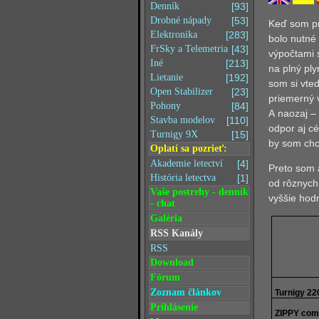
Denník
[93]
Drobné nápady
[53]
Keď som pr
Elektronika
[283]
bolo nutné 
FrSky a Telemetria
[43]
výpočtami s
Iné
[213]
na plný pl
Lietanie
[192]
som si vte
Open Stabilizer
[23]
priemerný 
Pohony
[84]
A naozaj – 
Stavba modelov
[110]
odpor aj c
Turnigy 9X
[15]
by som chce
Oplatí sa pozrieť:
Akademie letectví
[4]
Preto som 
História letectva
[1]
od rôznych
Vaše postrehy - denník
vyššie hod
- chat
Galéria
RSS Kanály
RSS
Download
Fórum
Zoznam článkov
Turnigy 2
Prihlásenie
ZIPPY com