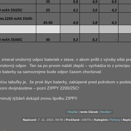
35
5,6
4,9
6,5
0 mAh 3S/25C
25
4,1
3,6
4,3
ano 2200 mAh 3S/45-
45-90
4,9
3,8
4,3
0 mAh 3S/40C
40
9,3
8,3
-
 zmeral vnútorný odpor bateriek v stave, v akom prišli z výroby ešte 
nútorný odpor.
Ten sa po prvom nabití zlepší – vychádza to z princípu 
 baterky sa samozrejme bude odpor časom zhoršovať.
ťou tabuľky je,
že prvé štyri baterky, zakúpené pred polrokom v podst
skoro dvojnásobne – pozri ZIPPY 2200/25C!
minulý týždeň dokúpil znovu lipolku ZIPPY.
<Staršie
|
tento článok
|
Novšie>
Napísané:
7. 11. 2022, 08:56 |
Prečítané:
10975x |
Kategórie:
Pohony
|
Napís