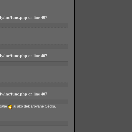
y/inc/func.php
on line
407
y/inc/func.php
on line
407
y/inc/func.php
on line
407
pätie
aj ako deklarované Céčka.