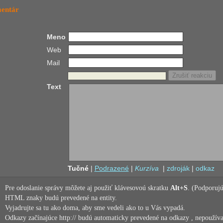
mentár
Meno
Web
Mail
Text
Tučné
|
Podrazené
|
Kurzíva
|
zdroják
|
odkaz
Pre odoslanie správy môžete aj použiť klávesovoú skratku
Alt+S
. (Podporujú
HTML znaky budú prevedené na entity.
Vyjadrujte sa tu ako doma, aby sme vedeli ako to u Vás vypadá.
Odkazy začínajúce http:// budú automaticky prevedené na odkazy , nepoužíva