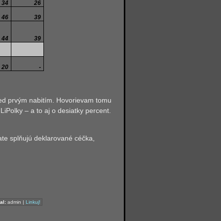
34
26
46
39
44
39
20
-
pred prvým nabitím. Hovorievam tomu
LiPolky – a to aj o desiatky percent.
ate splňujú deklarované céčka,
al:
admin |
Linkuj!