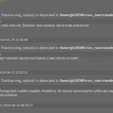
: 3
: Function ereg_replace() is deprecated in
/home/gh118500/www_root/rcmodel
l
, také mám rád. Ďakujem. Som zvedavý, ako to bude pokračovať.
2014-01-25 22:46:56
: Function ereg_replace() is deprecated in
/home/gh118500/www_root/rcmodel
l
ky? Vyberám akurát nové baterky a také info by sa hodilo.
2014-08-13 23:02:12
: Function ereg_replace() is deprecated in
/home/gh118500/www_root/rcmodel
Turnigy Bolt s vyšším napätím. Problém je, že cena je nezrovnateľne vyššia ako na
tiaľ počkáme.
ď
| 2014-08-14 08:15:27