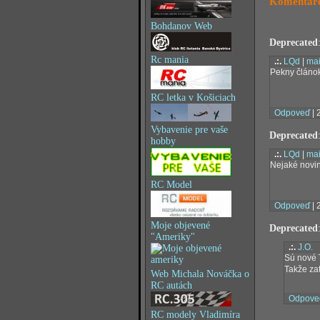
Komentáre
Bohdanov Web
Deprecated
Rc mania
.:.
LQd
|
mai
Pekny článok
RC letka v Košiciach
Odpoveď
| 
Vybavenie pre vaše
Deprecated
hobby
.:.
LQd
|
mai
Nejaké novin
RC Model
Odpoveď
| 
Moje objevené
Deprecated
"Ameriky"
.:.
J.O.
Sú nové 
Takže za
Web Michala Nováčka o
RC autách
Odpove
RC modely Vladimíra