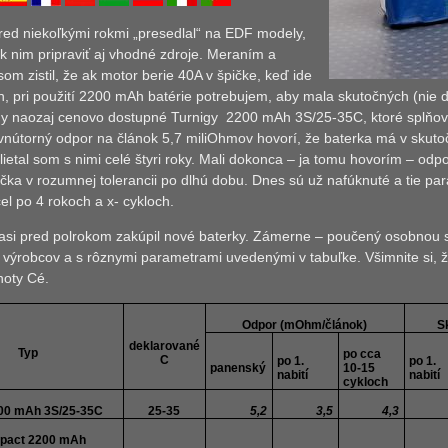
ed niekoľkými rokmi „presedlal“ na EDF modely,
k nim pripraviť aj vhodné zdroje. Meraním a
om zistil, že ak motor berie 40A v špičke, keď ide
yn, pri použití 2200 mAh batérie potrebujem, aby mala skutočných (nie
dy naozaj cenovo dostupné Turnigy
2200 mAh 3S/25-35C, ktoré splňov
vnútorný odpor na článok 5,7 miliOhmov hovorí, že baterka má v skutoč
lietal som s nimi celé štyri roky. Mali dokonca – ja tomu hovorím – odporo
éčka v rozumnej tolerancii po dlhú dobu. Dnes sú už nafúknuté a tie 
l po 4 rokoch a x- cykloch.
asi pred polrokom zakúpil nové baterky. Zámerne – poučený osobnou 
 výrobcov a s rôznymi parametrami uvedenými v tabuľke. Všimnite si,
noty Cé.
Odpor (mOhm/článok)
S
deklarované
Typ
po cca
C
po 1.
po 1.
panenský
10-15
nabití
nabití
cykloch
200 mAh 3S/25-35C
25-35
5,2
3,5
4,3
pact 2200 mAh