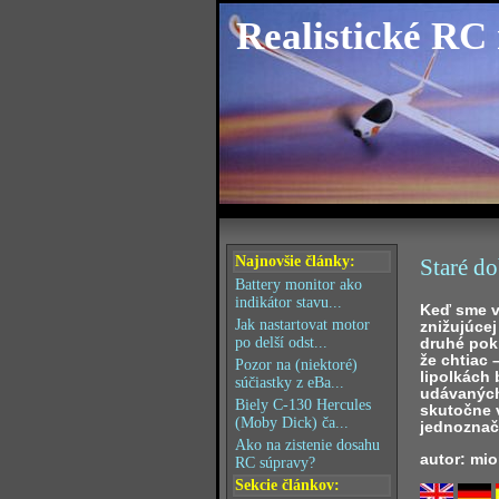
Realistické RC
Najnovšie články:
Staré do
Battery monitor ako
indikátor stavu...
Keď sme v 
Jak nastartovat motor
znižujúcej
druhé pok
po delší odst...
že chtiac
Pozor na (niektoré)
lipolkách
súčiastky z eBa...
udávaných
Biely C-130 Hercules
skutočne 
(Moby Dick) ča...
jednozna
Ako na zistenie dosahu
autor: mio
RC súpravy?
Sekcie článkov: