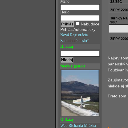
Meno
3S/35C
ZIPPY 220
Heslo
Turnigy N
90C
Nabudúce
Prihlás Automaticky
Nová Registrácia
ZIPPY 220
Zabudnuté heslo?
Hľadaj
Najprv som
panenský v
Niečo z galérie
Používaním
Zaujímavos
niekde aj 
Preto som 
Odkazy
Web Richarda Mrázka