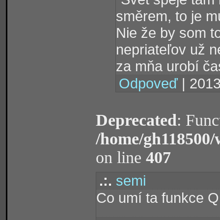
směrem, to je mu
Nie že by som to 
nepriateľov už 
za mňa urobí ča
Odpoveď
| 2013
Deprecated
: Func
/home/gh118500/
on line
407
.:.
semi
Co umí ta funkce Q.