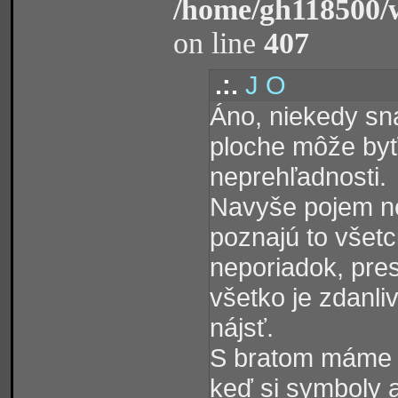
/home/gh118500/
on line
407
.:.
J O
Áno, niekedy sna
ploche môže byť
neprehľadnosti.
Navyše pojem ne
poznajú to všetc
neporiadok, pres
všetko je zdanliv
nájsť.
S bratom máme p
keď si symboly 