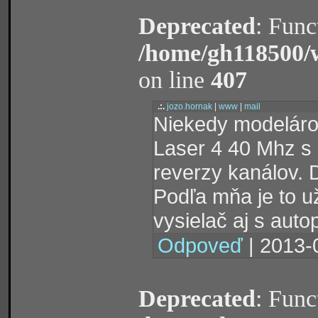
Deprecated
: Func
/home/gh118500/
on line
407
.:.
jozo.hornak
|
www
|
mail
Niekedy modelárov
Laser 4 40 Mhz s
reverzy kanálov.
Podľa mňa je to 
vysielač aj s auto
Odpoveď
| 2013-
Deprecated
: Func