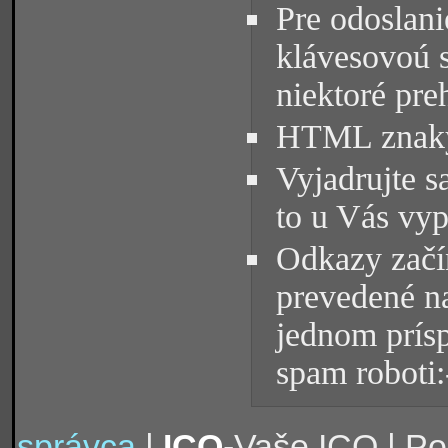
Pre odoslani
klávesovoú 
niektoré pre
HTML znaky 
Vyjadrujte s
to u Vás vyp
Odkazy začín
prevedené na
jednom prísp
spam roboti:
správca
|
ICQ
-Vaše ICQ | P