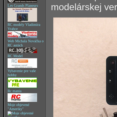
modelárskej ver
Les Grands Planeurs
RC modely Vladimíra
Vrabce
Web Michala Nováčka o
RC autách
RC Model
Vybavenie pre vaše
hobby
Rc mania
Moje objevené
"Ameriky"