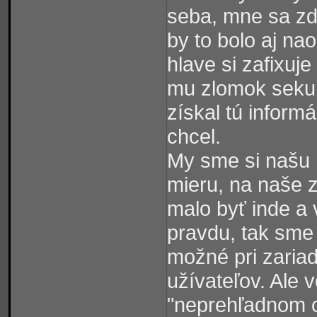
seba, mne sa zd
by to bolo aj na
hlave si zafixuje
mu zlomok sekun
získal tú inform
chcel.
My sme si našu P
mieru, na naše z
malo byť inde a
pravdu, tak sme 
možné pri zaria
užívateľov. Ale 
"neprehľadnom c