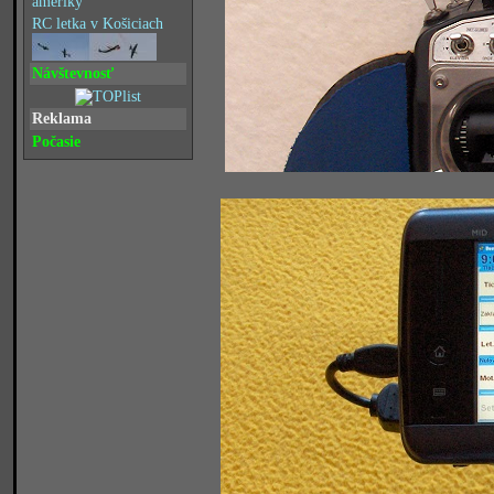
RC letka v Košiciach
Návštevnosť
Reklama
Počasie