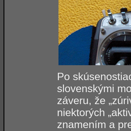
Po skúsenostia
slovenskými mo
záveru, že „zúr
niektorých „akti
znamením a pre 