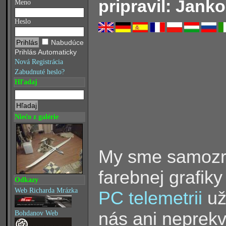
pripravil: Janko
Meno
Heslo
Nabudúce
Prihlás Automaticky
Nová Registrácia
Zabudnuté heslo?
Hľadaj
Niečo z galérie
My sme samozre
farebnej grafiky
Odkazy
Web Richarda Mrázka
PC telemetrii
už
nás ani neprekv
Bohdanov Web