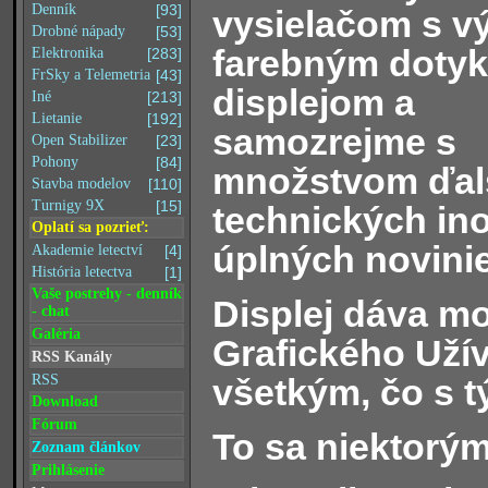
Denník
[93]
vysielačom s v
Drobné nápady
[53]
farebným doty
Elektronika
[283]
FrSky a Telemetria
[43]
displejom a
Iné
[213]
Lietanie
[192]
samozrejme s
Open Stabilizer
[23]
Pohony
[84]
množstvom ďal
Stavba modelov
[110]
Turnigy 9X
[15]
technických inov
Oplatí sa pozrieť:
úplných novini
Akademie letectví
[4]
História letectva
[1]
Vaše postrehy - denník
Displej dáva mo
- chat
Galéria
Grafického Uží
RSS Kanály
všetkým, čo s t
RSS
Download
Fórum
To sa niektorým
Zoznam článkov
Prihlásenie