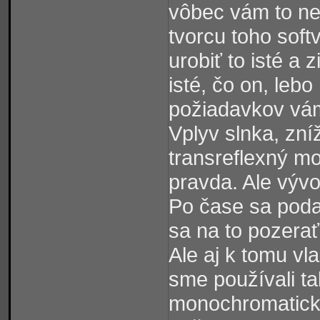
vôbec vám to ne
tvorcu toho soft
urobiť to isté a 
isté, čo on, leb
požiadavkov vám
Vplyv slnka, zní
transreflexný mo
pravda. Ale výv
Po čase sa podar
sa na to pozerať
Ale aj k tomu vl
sme používali ta
monochromatické