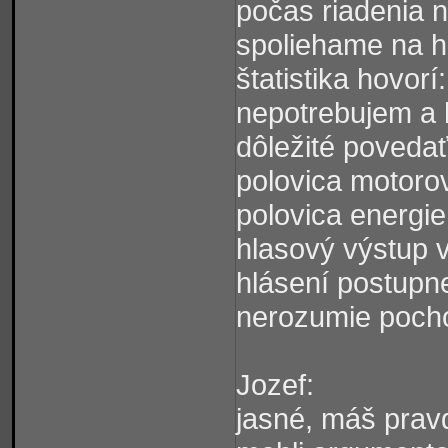
počas riadenia n
spoliehame na h
štatistika hovorí
nepotrebujem a 
dôležité poveda
polovica motoro
polovica energie
hlasový výstup v
hlásení postupne
nerozumie pochop
Jozef:
jasné, máš pravd