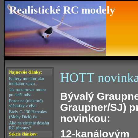
Realistické RC modely
Najnovšie články:
HOTT novinka
Battery monitor ako
indikátor stavu...
Jak nastartovat motor
Bývalý Graupner
po delší odst...
Pozor na (niektoré)
Graupner/SJ) pr
súčiastky z eBa...
Biely C-130 Hercules
novinkou:
(Moby Dick) ča...
Ako na zistenie dosahu
RC súpravy?
12-kanálovým
Sekcie článkov: