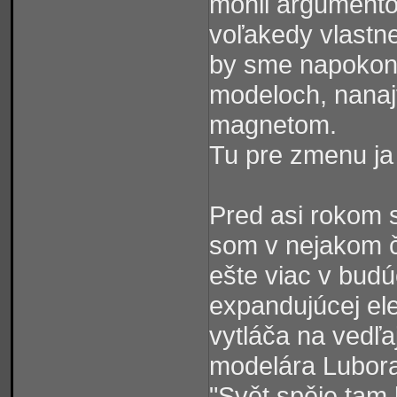
mohli argumentov
voľakedy vlastne
by sme napokon s
modeloch, nanaj
magnetom.
Tu pre zmenu ja
Pred asi rokom s
som v nejakom čl
ešte viac v budú
expandujúcej el
vytláča na vedľa
modelára Lubora
"Svět spěje tam 