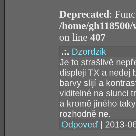
Deprecated
: Func
/home/gh118500/
on line
407
.:.
Dzordzik
Je to strašlivě nep
displeji TX a nedej
barvy slijí a kontra
viditelné na slunci
a kromě jiného tak
rozhodně ne.
Odpoveď
| 2013-06