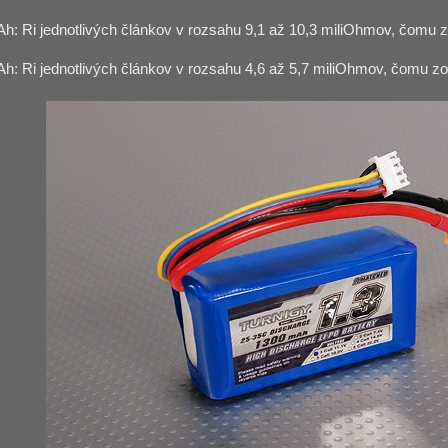
: Ri jednotlivých článkov v rozsahu 9,1 až 10,3 miliOhmov, čomu 
: Ri jednotlivých článkov v rozsahu 4,6 až 5,7 miliOhmov, čomu z