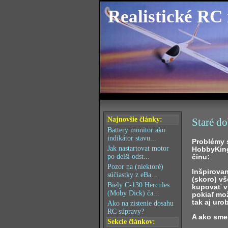
Realistické RC
Najnovšie články:
Staré d
Battery monitor ako
indikátor stavu...
Problémy s
Jak nastartovat motor
HobbyKing
činu:
po delší odst...
Pozor na (niektoré)
Inšpirova
súčiastky z eBa...
(skoro) vš
Biely C-130 Hercules
kupovať v
(Moby Dick) ča...
pokiaľ mo
tak aj urob
Ako na zistenie dosahu
RC súpravy?
A ako sme 
Sekcie článkov: