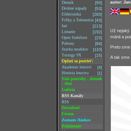
autor: Jan
Denník
[93]
Drobné nápady
[53]
Elektronika
[283]
FrSky a Telemetria
[43]
Iné
[213]
Už nejaký 
Lietanie
[192]
mánii a po
Open Stabilizer
[23]
Pohony
[84]
Preto sme 
Stavba modelov
[110]
Turnigy 9X
[15]
A tak sme
Oplatí sa pozrieť:
Akademie letectví
[4]
História letectva
[1]
Vaše postrehy - denník
- chat
Galéria
RSS Kanály
RSS
Download
Fórum
Zoznam článkov
Prihlásenie