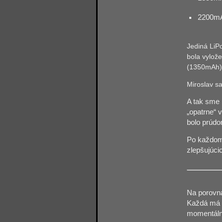
2200mA
Jediná LiPo
bola vylož
(1350mAh) 
Miroslav sa
A tak sme 
„opatrne“ 
bolo prúd
Po každom 
zlepšujúci
Na porovna
Každá má 
momentálne