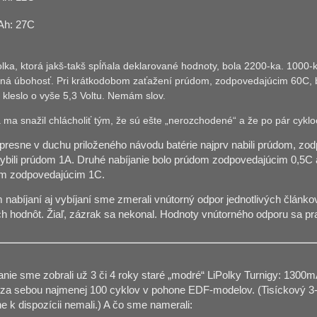
h: 27C
lka, ktorá jakš-takš spĺňala deklarované hodnoty, bola 2200-ka. 1000-ka
ená úbohosť.
Pri kr
á
tkodo
bom zaťažení prúdom, zodpovedajúcim 60C, by 
kleslo o vyše 5,3 Voltu. Nemám slov.
 ma snažil chlácholiť tým, že sú ešte „nerozchodené“ a že po pár cyklo
presne v duchu priloženého návodu batérie najprv nabili prúdom, z
vybili prúdom 1A. Druhé nabíjanie bolo prúdom zodpovedajúcim 0,5C a 
om zodpovedajúcim 1C.
nabíjaní aj vybíjaní sme zmerali vnútorný odpor jednotlivých článk
ch hodnôt. Žiaľ, zázrak sa nekonal. Hodnoty vnútorného odporu sa pra
nie sme zobrali už 3 či 4 roky staré „modré“ LiPolky Turnigy: 130
za sebou najmenej 100 cyklov v pohone EDF-modelov. (Tisíckový 3
 k dispozícii nemali.) A čo sme namerali: