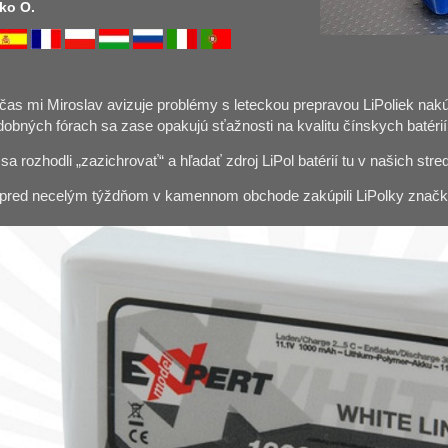
ko O.
čas mi Miroslav avizuje problémy s leteckou prepravou LiPoliek n
dobných fórach sa zase opakujú sťažnosti na kvalitu čínskych batérií
sa rozhodli „zazichrovať“ a hľadať zdroj LiPol batérií tu v našich s
 pred necelým týždňom v kamennom obchode zakúpili LiPolky znač