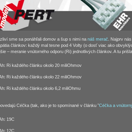
ezliví sme sa ponáhľali domov a šup s nimi na
náš merač
. Najprv nás
pätia článkov: každý mal tesne pod 4 Volty (o dosť viac ako obvyklýc
jšie – meranie vnútorného odporu (Ri) jednotlivých článkov. A tu priš
h: Ri každého článku okolo 20 miliOhmov
h: Ri každého článku okolo 22 miliOhmov
h: Ri každého článku okolo 6,2 miliOhmu
vedajú Céčka (tak, ako je to spomínané v článku "
Céčka a vnútorn
h: 19C
h: 12C