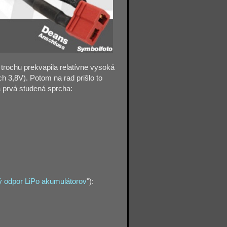
 trochu prekvapila relatívne vysoká
h 3,8V). Potom na rad prišlo to
la prvá studená sprcha:
ý odpor LiPo akumulátorov
"):