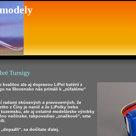
 modely
obré Turnigy
 kvalitou ale aj dopravou LiPol batérií z
u na Slovensko nás primäli k „zúfalému“
ní radami skúsených a pravoverných, že
etko z Číny je nanič a že LiPolky treba
 tuzemsku, ale aj ostatné modelárske výrobky
žno nečínske, takpovediac „značkové“, sme
ili.
„dopadli“, sa dočítate ďalej.