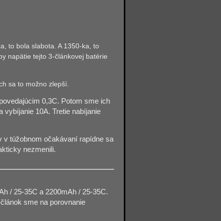
, to bola slabota. A 1350-ka, to
napätie tejto 3-článkovej batérie
ch sa to možno zlepší.
odpovedajúcim 0,3C. Potom sme ich
vybíjanie 10A. Tretie nabíjanie
ov v túžobnom očakávaní rapídne sa
kticky nezmenili.
0mAh / 25-35C a 2200mAh / 25-35C.
-článok sme na porovnanie