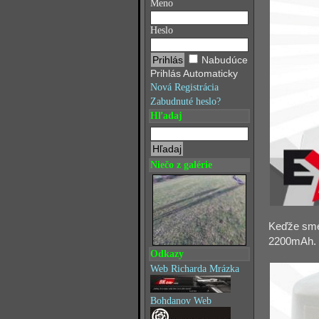
Meno
Heslo
Nabudúce
Prihlás Automaticky
Nová Registrácia
Zabudnuté heslo?
Hľadaj
Niečo z galérie
Keďže sme 
2200mAh.
Odkazy
Web Richarda Mrázka
Bohdanov Web