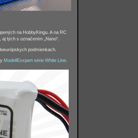
akúpených na HobbyKingu. A na RC
, aj tých s označením „Nano“.
tredoeurópskych podmienkach.
ky
ModellExxpert série White Line
.