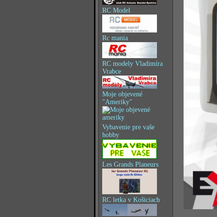
RC Model
Rc mania
RC modely Vladimíra
Vrabce
Moje objevené
"Ameriky"
Vybavenie pre vaše
hobby
Les Grands Planeurs
RC letka v Košiciach