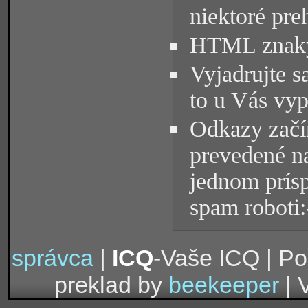
niektoré pre
HTML znaky 
Vyjadrujte s
to u Vás vyp
Odkazy začín
prevedené na
jednom prísp
spam roboti:
správca
|
ICQ
-Vaše ICQ | P
preklad by
beekeeper
| 