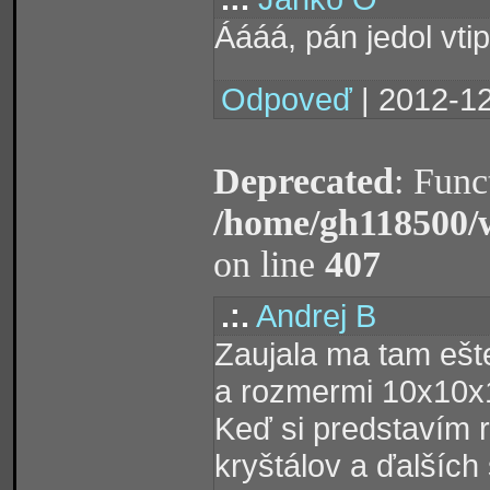
Áááá, pán jedol vti
Odpoveď
| 2012-12
Deprecated
: Func
/home/gh118500/
on line
407
.:.
Andrej B
Zaujala ma tam ešte
a rozmermi 10x10
Keď si predstavím r
kryštálov a ďalších