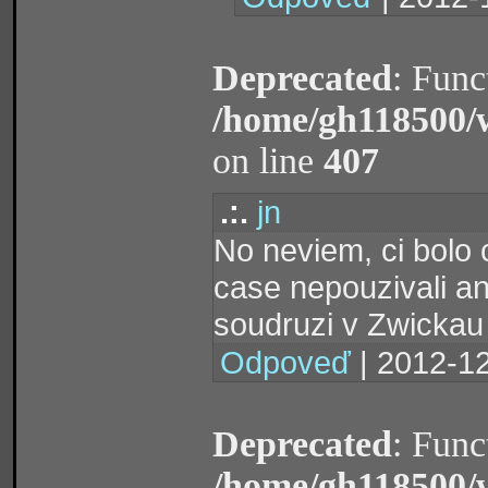
Deprecated
: Func
/home/gh118500/
on line
407
.:.
jn
No neviem, ci bolo 
case nepouzivali ani
soudruzi v Zwickau
Odpoveď
| 2012-12
Deprecated
: Func
/home/gh118500/