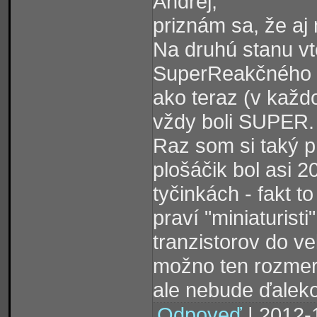
Andrej,
priznám sa, že aj 
Na druhú stanu vt
SuperReakčného t
ako teraz (v každ
vždy boli SUPER
Raz som si taký pr
plošáčik bol asi 2
tyčinkách - fakt t
praví "miniaturist
tranzistorov do ve
možno ten rozmer 
ale nebude ďaleko
Odpoveď
| 2012-