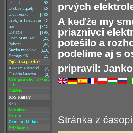
Denník
[93]
prvých elektrol
Drobné nápady
[53]
Elektronika
[283]
A keďže my sme
FrSky a Telemetria
[43]
Iné
[213]
priaznivci elek
Lietanie
[192]
Open Stabilizer
[23]
potešilo a rozh
Pohony
[84]
podelíme aj s o
Stavba modelov
[110]
Turnigy 9X
[15]
Oplatí sa pozrieť:
pripravil: Janko
Akademie letectví
[4]
História letectva
[1]
Vaše postrehy - denník
- chat
Galéria
RSS Kanály
RSS
Download
Fórum
Stránka z časop
Zoznam článkov
Prihlásenie