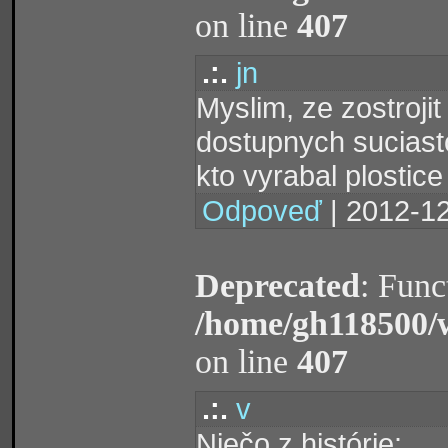
on line
407
.:.
jn
Myslim, ze zostroji
dostupnych suciasto
kto vyrabal plostice
Odpoveď
| 2012-12
Deprecated
: Func
/home/gh118500/
on line
407
.:.
v
Niečo z histórie: