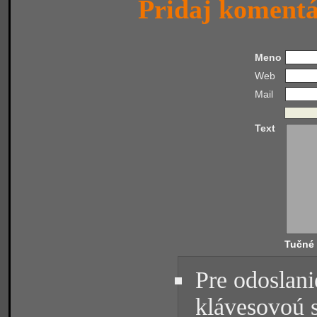
Pridaj koment
Meno
Web
Mail
Text
Tučné
Pre odoslani
klávesovoú 