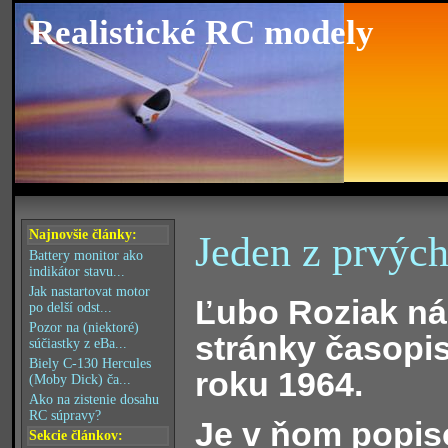
Realistické RC modely
Najnovšie články:
Jeden z prvých
Battery monitor ako
indikátor stavu...
Jak nastartovat motor
Ľubo Roziak ná
po delší odst...
Pozor na (niektoré)
stránky časopi
súčiastky z eBa...
Biely C-130 Hercules
roku 1964.
(Moby Dick) ča...
Ako na zistenie dosahu
RC súpravy?
Je v ňom popis
Sekcie článkov: