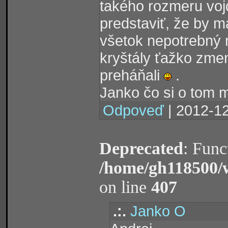
takého rozmeru vojd
predstaviť, že by m
všetok nepotrebný m
kryštály ťažko zme
preháňali
.
Janko čo si o tom m
Odpoveď
| 2012-12
Deprecated
: Func
/home/gh118500/
on line
407
.:.
Janko O