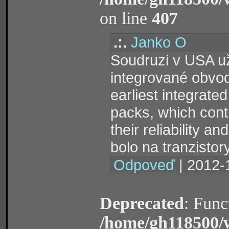
on line
407
.:.
Janko O
Soudruzi v USA už
integrované obvo
earliest integrate
packs, which conti
their reliability a
bolo na tranzisto
Odpoveď
| 2012-
Deprecated
: Func
/home/gh118500/