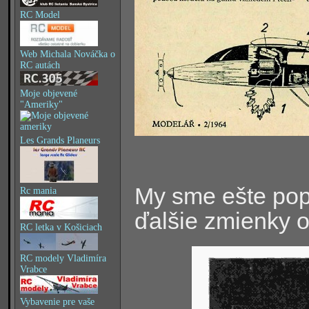
RC Model
Web Michala Nováčka o
RC autách
Moje objevené
"Ameriky"
Les Grands Planeurs
My sme ešte popá
Rc mania
ďalšie zmienky o
RC letka v Košiciach
RC modely Vladimíra
Vrabce
Vybavenie pre vaše