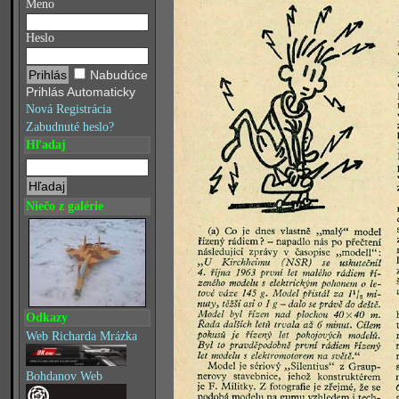
Meno
Heslo
Nabudúce
Prihlás Automaticky
Nová Registrácia
Zabudnuté heslo?
Hľadaj
Niečo z galérie
Odkazy
Web Richarda Mrázka
Bohdanov Web