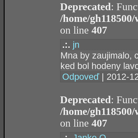
Deprecated
: Func
/home/gh118500/
on line
407
.:.
jn
Mna by zaujimalo, c
ked bol hodeny lavo
Odpoveď
| 2012-12
Deprecated
: Func
/home/gh118500/
on line
407
.:.
Janko O