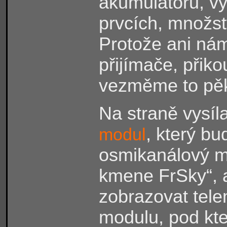
akumulátorů, vý
prvcích, množst
Protože ani nám
přijímače, přikou
vezměme to pěk
Na straně vysí
, který bu
modul
osmikanálový mo
kmene FrSky“, 
zobrazovat tele
modulu, pod kte