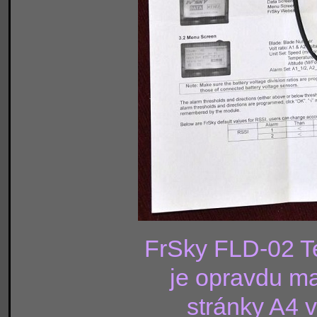
FrSky FLD-02 Te
je opravdu mal
stránky A4 v