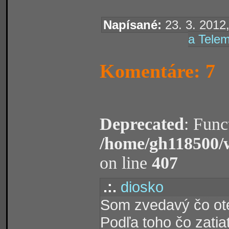
Napísané:
23. 3. 2012,
a Telem
Komentáre: 7
Deprecated
: Func
/home/gh118500/
on line
407
.:.
diosko
Som zvedavý čo ot
Podľa toho čo zatiať