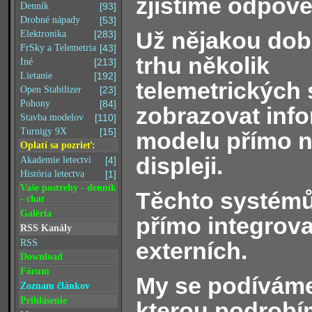
zjistíme odpov
Denník
[93]
Drobné nápady
[53]
Už nějakou dob
Elektronika
[283]
FrSky a Telemetria
[43]
trhu několik
Iné
[213]
Lietanie
[192]
telemetrických 
Open Stabilizer
[23]
Pohony
[84]
zobrazovat inf
Stavba modelov
[110]
Turnigy 9X
[15]
modelu přímo na
Oplatí sa pozrieť:
displeji.
Akademie letectví
[4]
História letectva
[1]
Vaše postrehy - denník
Těchto systémů
- chat
Galéria
přímo integrov
RSS Kanály
externích.
RSS
Download
Fórum
My se podíváme 
Zoznam článkov
Prihlásenie
kterou podrobí