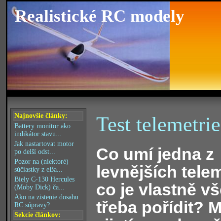
Realistické RC modely
Najnovšie články:
Test telemetri
Battery monitor ako
indikátor stavu...
Jak nastartovat motor
Co umí jedna z
po delší odst...
Pozor na (niektoré)
levnějších telem
súčiastky z eBa...
Biely C-130 Hercules
co je vlastně v
(Moby Dick) ča...
Ako na zistenie dosahu
třeba pořídit? 
RC súpravy?
Sekcie článkov: