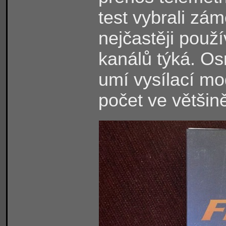
test vybrali zám
nejčastěji použ
kanálů týká. O
umí vysílací mo
počet ve většin