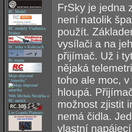
FrSky je jedna z
RC Model
není natolik šp
použít. Základe
RC modely Vladimíra
Vrabce
vysílači a na j
RC letka v Košiciach
přijímač. Už i t
Rc mania
nějaká telemet
Moje objevené
toho ale moc, v
"Ameriky"
hloupá. Přijíma
Web Michala Nováčka o
RC autách
možnost zjistit
Les Grands Planeurs
nemá čidla. Jed
vlastní napájec