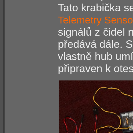
Tato krabička s
Telemetry Senso
signálů z čidel 
předává dále. 
vlastně hub um
připraven k ote