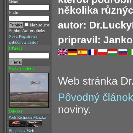
Meno
několika různý
Heslo
autor: Dr.Luck
Nabudúce
Prihlás Automaticky
pripravil: Janko
Nová Registrácia
Zabudnuté heslo?
Hľadaj
Niečo z galérie
Web stránka D
Pôvodný článo
noviny.
Odkazy
Web Richarda Mrázka
Bohdanov Web