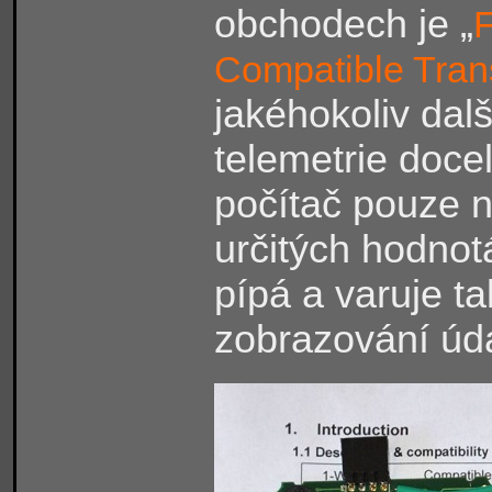
obchodech je „
F
Compatible Tran
jakéhokoliv dalš
telemetrie doce
počítač pouze n
určitých hodnotá
pípá a varuje t
zobrazování úda