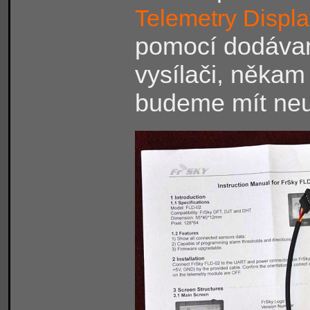
Telemetry Displ
pomocí dodáva
vysílači, někam 
budeme mít neu