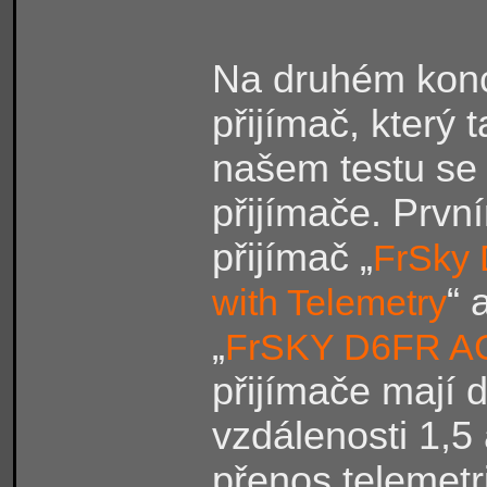
Na druhém konc
přijímač, který 
našem testu se
přijímače. Prvn
přijímač „
FrSky 
“ 
with Telemetry
„
FrSKY D6FR A
přijímače mají 
vzdálenosti 1,5
přenos telemetr