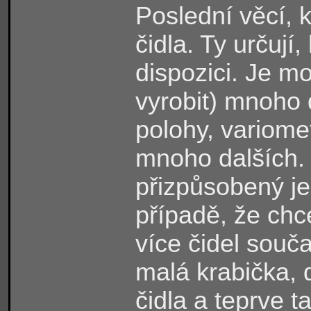
Poslední věcí, 
čidla. Ty určují
dispozici. Je m
vyrobit) mnoho 
polohy, variome
mnoho dalších.
přizpůsobený je
případě, že ch
více čidel souč
malá krabička, 
čidla a teprve t