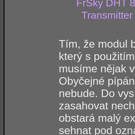
FrSky DHT 8
Transmitter
Tím, že modul 
který s použitím
musíme nějak vy
Obyčejné pípán
nebude. Do vys
zasahovat necht
obstará malý ex
sehnat pod ozn