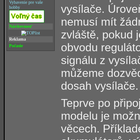
Vybavenie pre vaše
vysílače. Úrove
hobby
nemusí mít žád
Návštevnosť
zvláště, pokud 
Reklama
obvodu reguláto
Počasie
signálu z vysíl
můžeme dozvědě
dosah vysílače.
Teprve po připoj
modelu je možné
věcech. Příkla