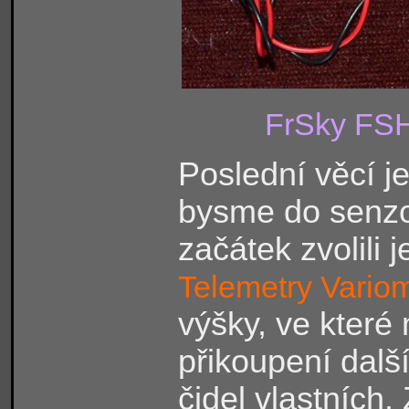
FrSky FSH
Poslední věcí je
bysme do senzor
začátek zvolili j
Telemetry Vario
výšky, ve které
přikoupení dalš
čidel vlastních