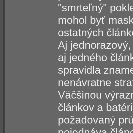
"smrteľný" pokl
mohol byť mask
ostatných článk
Aj jednorazový,
aj jedného člá
spravidla zname
nenávratne strat
Väčšinou výraz
článkov a batér
požadovaný prúd
pojednáva článo