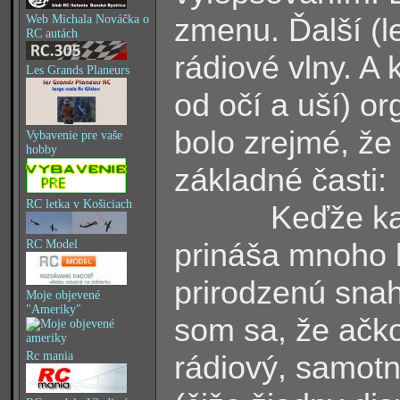
zmenu. Ďalší
(
l
Web Michala Nováčka o
RC autách
rádiové vlny. 
Les Grands Planeurs
od očí a uší
)
org
bolo zrejmé, že
Vybavenie pre vaše
hobby
základné časti
RC letka v Košiciach
Keďže k
prináša mnoho 
RC Model
prirodzenú snah
Moje objevené
"Ameriky"
som sa, že ačk
Rc mania
rádiový, samotn