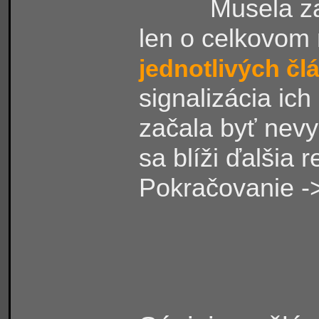
Musela začať 
len o celkovom 
jednotlivých č
signalizácia ic
za
čala byť nevy
sa blíži ďalšia 
Pokračovanie
-