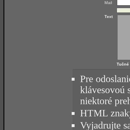
Mail
Text
Tučné
Pre odoslani
klávesovoú 
niektoré pre
HTML znaky 
Vyjadrujte s