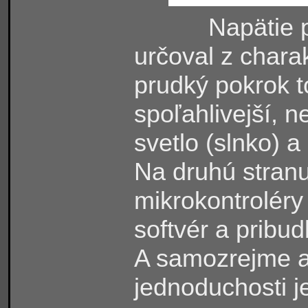
Napätie 
určoval z chara
prudký pokrok 
spoľahlivejší, n
svetlo
(
slnko
)
a
Na druhú stranu
mikrokontroléry
softvér a pribud
A samozrejme an
jednoduchosti je