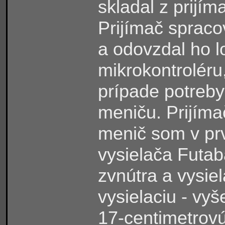
skladal z prijí
Prijímač spraco
a odovzdal
ho
l
mikrokontroléru,
prípade potreb
meniču. Prijíma
menič som v prv
vysielača Futab
zvnútra a vysie
vysielaciu - vyš
17-centimetrovú