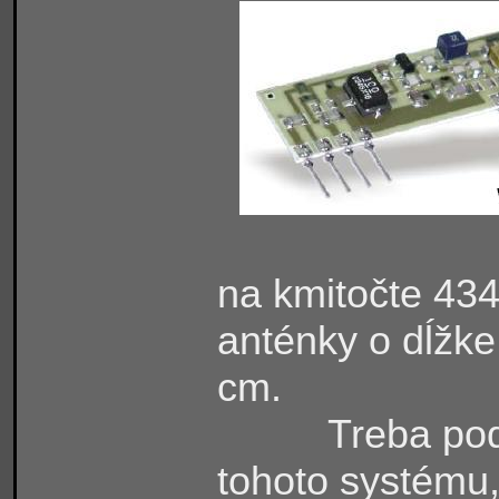
na kmitočte 43
anténky o dĺžke
cm.
Treba pod
tohoto systému,