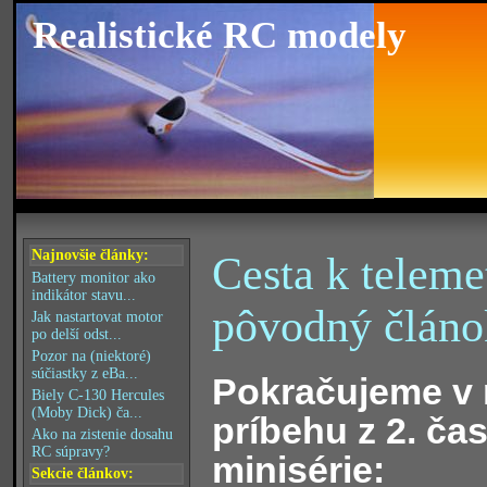
Realistické RC modely
Najnovšie články:
Cesta k telemet
Battery monitor ako
indikátor stavu...
pôvodný článo
Jak nastartovat motor
po delší odst...
Pozor na (niektoré)
súčiastky z eBa...
Pokračujeme v
Biely C-130 Hercules
(Moby Dick) ča...
príbehu z 2. čas
Ako na zistenie dosahu
RC súpravy?
minisérie:
Sekcie článkov: