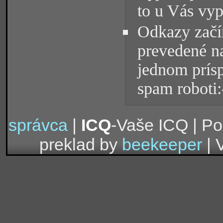
to u Vás vyp
Odkazy začín
prevedené na
jednom prísp
spam roboti:
správca
|
ICQ
-Vaše ICQ | P
preklad by
beekeeper
| 