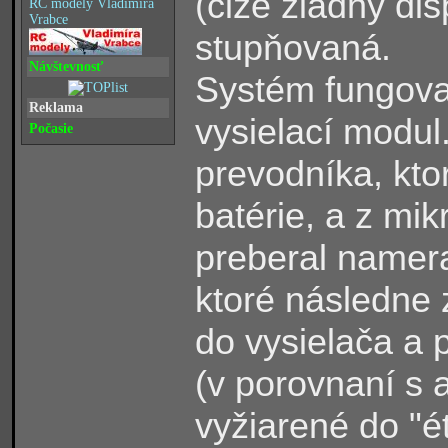
(čiže žiadny di
RC modely Vladimíra
Vrabce
stupňovaná.
Návštevnosť
Systém fungoval
Reklama
vysielací modul
Počasie
prevodníka, kto
batérie, a z mik
preberal namer
ktoré následne 
do vysielača a 
(v porovnaní s
vyžiarené do "ét