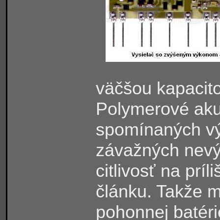
väčšou kapacit
Polymerové aku
spomínaných výh
závažných nevý
citlivosť na príl
článku. Takže m
pohonnej batéri