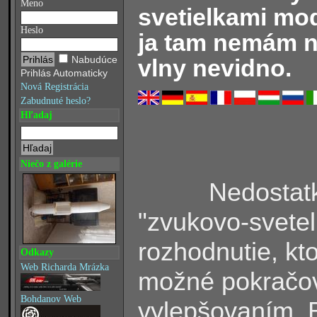
Meno
svetielkami mo
Heslo
ja tam nemám ni
Nabudúce
vlny nevidno.
Prihlás Automaticky
Nová Registrácia
Zabudnuté heslo?
Hľadaj
Niečo z galérie
Nedostatky (
"zvukovo-sveteln
rozhodnutie, kto
Odkazy
Web Richarda Mrázka
možné pokračov
Bohdanov Web
vylepšovaním. B