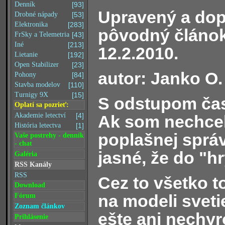
Denník
[93]
Upravený a do
Drobné nápady
[53]
Elektronika
[283]
pôvodný článok
FrSky a Telemetria
[43]
Iné
[213]
12.2.2010.
Lietanie
[192]
Open Stabilizer
[23]
autor: Janko O.
Pohony
[84]
Stavba modelov
[110]
Turnigy 9X
[15]
S odstupom čas
Oplatí sa pozrieť:
Akademie letectví
[4]
Ak som nechcel
História letectva
[1]
poplašnej správ
Vaše postrehy - denník
- chat
jasné, že do "h
Galéria
RSS Kanály
RSS
Cez to všetko t
Download
na modeli sveti
Fórum
Zoznam článkov
ešte ani nechyr
Prihlásenie