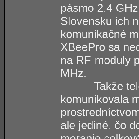
pásmo 2,4 GHz e
Slovensku ich n
komunikačné m
XBeePro sa neda
na RF-moduly p
MHz.
Takže te
komunikovala m
prostredníctvom
ale jediné, čo d
meranie celkové