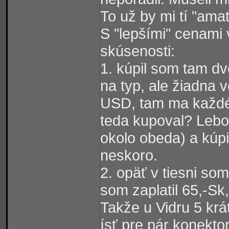
To už by mi tí "amat
S "lepšími" cenami 
skúsenosti:
1. kúpil som tam d
na typ, ale žiadna 
USD, tam ma každé 
teda kupoval? Lebo 
okolo obeda) a kúpi
neskoro.
2. opäť v tiesni so
som zaplatil 65,-Sk,
Takže u Vidru 5 krá
ísť pre pár konektor