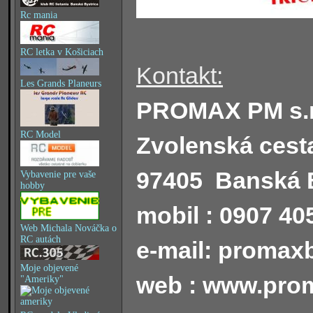
Rc mania
RC letka v Košiciach
Kontakt:
Les Grands Planeurs
PROMAX PM s.r
RC Model
Zvolenská cest
97405 Banská B
Vybavenie pre vaše
hobby
mobil :
0907 40
Web Michala Nováčka o
RC autách
e-mail:
promax
Moje objevené
web :
www.pro
"Ameriky"