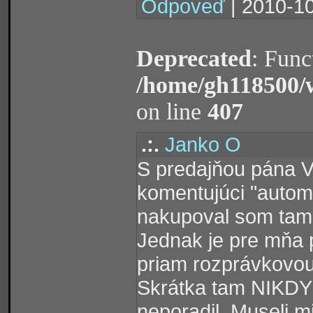
Odpoveď
| 2010-10
Deprecated
: Func
/home/gh118500/
on line
407
.:.
Janko O
S predajňou pána 
komentujúci "automo
nakupoval som tam 
Jednak je pre mňa p
priam rozprávkovou
Skrátka tam NIKDY 
neporadil. Museli m