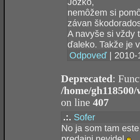
Jožko,
nemôžem si pomôcť
závan škodoradost
A navyše si vždy tv
ďaleko. Takže je 
Odpoveď
| 2010-
Deprecated
: Func
/home/gh118500/
on line
407
.:.
Sofer
No ja som tam este 
predajni nevidel