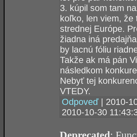
3. kúpil som tam n
koľko, len viem, že 
strednej Európe. P
žiadna iná predajňa
by lacnú fóliu riadn
Takže ak má pán Vid
následkom konkurenc
Nebyť tej konkurenc
VTEDY.
Odpoveď
| 2010-10
2010-10-30 11:43:
Deprecated
: Func