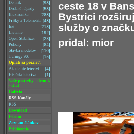
ceste 18 v Bans
Denník
[93]
Drobné nápady
[53]
Bystrici rozširu
Elektronika
[283]
FrSky a Telemetria
[43]
služby o značk
Iné
[213]
Lietanie
[192]
Open Stabilizer
[23]
pridal: mior
Pohony
[84]
Stavba modelov
[110]
Turnigy 9X
[15]
Oplatí sa pozrieť:
Akademie letectví
[4]
História letectva
[1]
Vaše postrehy - denník
- chat
Galéria
RSS Kanály
RSS
Download
Fórum
Zoznam článkov
Prihlásenie