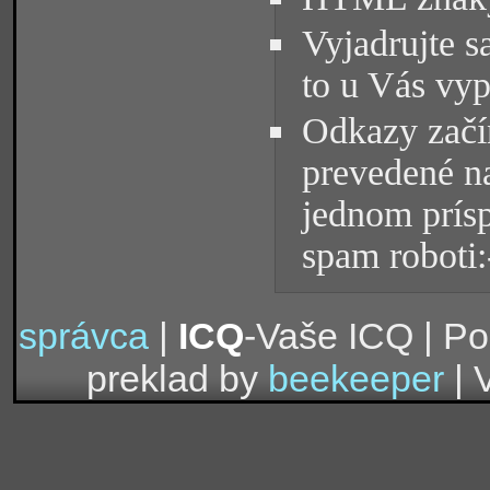
Vyjadrujte s
to u Vás vyp
Odkazy začín
prevedené na
jednom prísp
spam roboti:
správca
|
ICQ
-Vaše ICQ | P
preklad by
beekeeper
| 