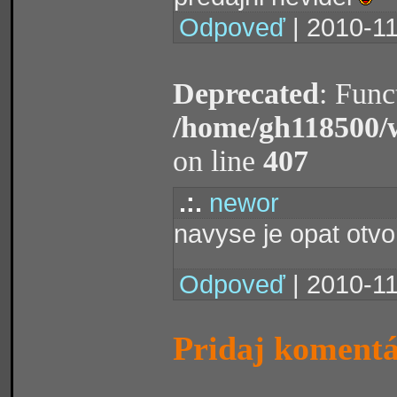
Odpoveď
| 2010-11
Deprecated
: Func
/home/gh118500/
on line
407
.:.
newor
navyse je opat otvo
Odpoveď
| 2010-11
Pridaj koment