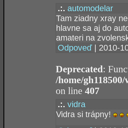
.:.
automodelar
Tam ziadny xray nek
hlavne sa aj do aut
amateri na zvolensk
Odpoveď
| 2010-10
Deprecated
: Func
/home/gh118500/
on line
407
.:.
vidra
Vidra si trápny!