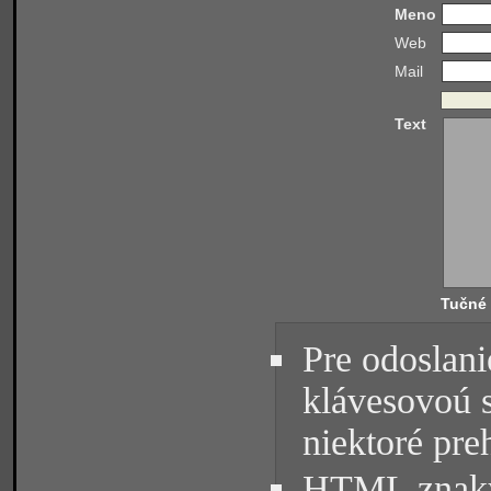
Meno
Web
Mail
Text
Tučné
Pre odoslani
klávesovoú 
niektoré pre
HTML znaky 