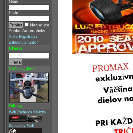
Meno
Heslo
Nabudúce
Prihlás Automaticky
Nová Registrácia
Zabudnuté heslo?
Hľadaj
Niečo z galérie
Odkazy
Web Richarda Mrázka
Bohdanov Web