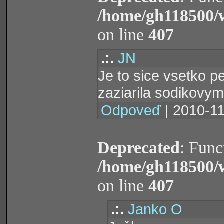
/home/gh118500/
on line
407
.:.
JN
Je to sice vsetko 
zaziarila sodikovy
Odpoveď
| 2010-11
Deprecated
: Func
/home/gh118500/
on line
407
.:.
Janko O