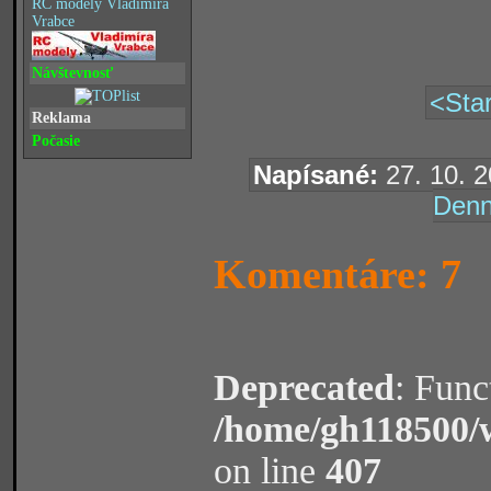
RC modely Vladimíra
Vrabce
Návštevnosť
<Star
Reklama
Počasie
Napísané:
27. 10. 2
Denn
Komentáre: 7
Deprecated
: Func
/home/gh118500/
on line
407