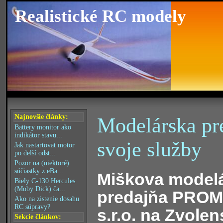
Realistické RC modely
Najnovšie články:
Modelárska pr
Battery monitor ako
indikátor stavu...
svoje služby
Jak nastartovat motor
po delší odst...
Pozor na (niektoré)
súčiastky z eBa...
Miškova model
Biely C-130 Hercules
(Moby Dick) ča...
predajňa PRO
Ako na zistenie dosahu
RC súpravy?
s.r.o. na Zvolen
Sekcie článkov: