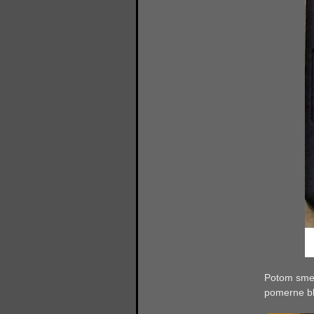
Potom sme 
pomerne blí