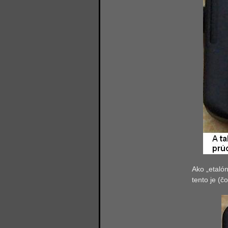
Ako „etaló
tento je (č