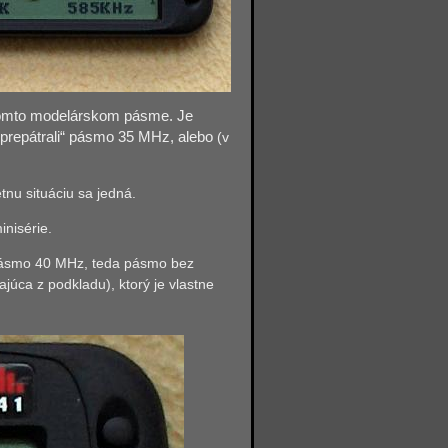
tomto modelárskom pásme. Je
prepátrali“ pásmo 35 MHz, alebo
(v
nu situáciu sa jedná.
inisérie.
 pásmo 40 MHz, teda pásmo bez
ajúca z podkladu), ktorý je vlastne