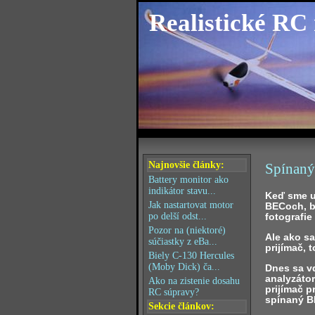
Realistické RC
Najnovšie články:
Spínaný
Battery monitor ako
indikátor stavu...
Keď sme u
Jak nastartovat motor
BECoch, bo
fotografie
po delší odst...
Pozor na (niektoré)
Ale ako s
súčiastky z eBa...
prijímač, 
Biely C-130 Hercules
(Moby Dick) ča...
Dnes sa v
analyzátor
Ako na zistenie dosahu
prijímač 
RC súpravy?
spínaný B
Sekcie článkov: