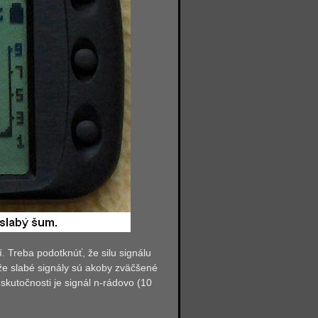
í. Treba podotknúť, že silu signálu
 že slabé signály sú akoby zväčšené
 skutočnosti je signál n-rádovo (10