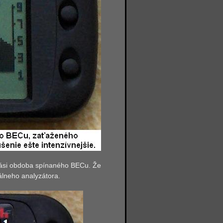
akási obdoba spínaného BECu. Že
rálneho analyzátora.