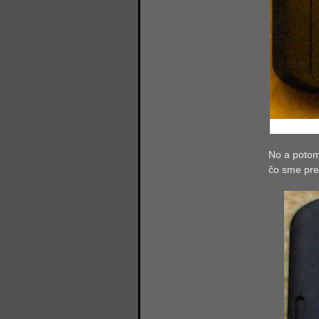
No a potom 
č
o sme pr