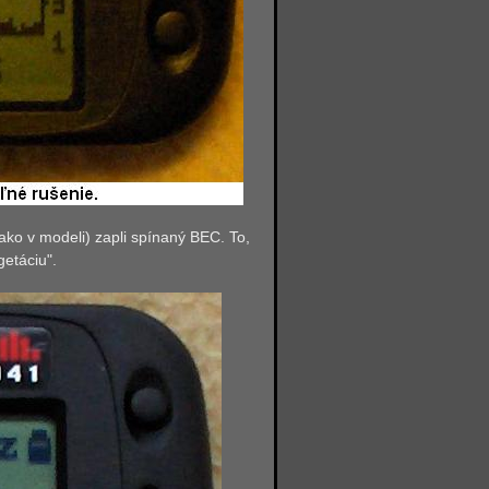
ako v modeli)
zapli spínaný BEC.
To,
etáciu".