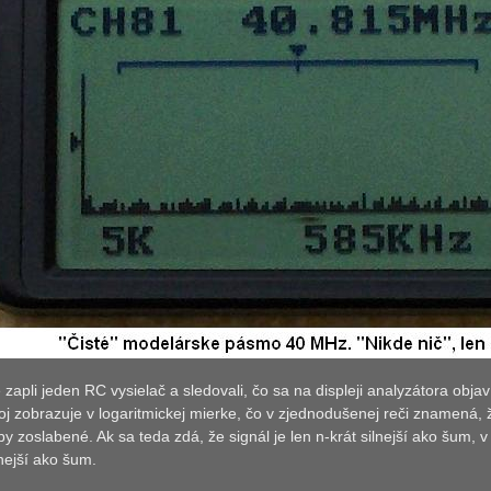
apli jeden RC vysielač a sledovali, čo sa na displeji analyzátora objav
roj zobrazuje v logaritmickej mierke, čo v zjednodušenej reči znamená,
by zoslabené. Ak sa teda zdá, že signál je len n-krát silnejší ako šum, v
lnejší ako šum.