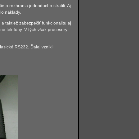
eto rozhrania jednoducho stratili. Aj
lo náklady.
 taktiež zabezpečiť funkcionalitu aj
lné telefóny. V tých však procesory
asické RS232. Ďalej vznikli