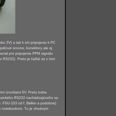
o 3V) a tak k ich pripojeniu k PC
päťové úrovne, konektory ale aj
rial pre pripojenie PPM signálu
ko RS232). Preto je ťažké sa v tom
ými úrovňami 5V. Preto treba
klasického RS232 nachádzajúceho sa
p. F5U-103 od f. Belkin a podobne).
2 k notebookom. Tu je vhodným