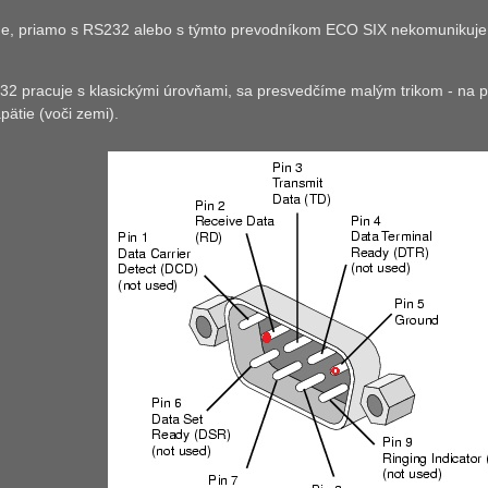
, priamo s RS232 alebo s týmto prevodníkom ECO SIX nekomunikuje kv
32 pracuje s klasickými úrovňami, sa presvedčíme malým trikom - na
ätie (voči zemi).