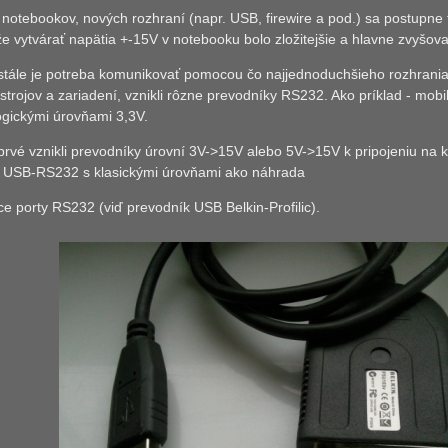
otebookov, nových rozhraní (napr. USB, firewire a pod.) sa postupne ti
e vytvárať napätia +-15V v notebooku bolo zložitejšie a hlavne zvyšova
stále je potreba komunikovať pomocou čo najjednoduchšieho rozhrania a
ístrojov a zariadení, vznikli rôzne prevodníky RS232. Ako príklad - mobi
ogickými úrovňami 3,3V.
rvé vznikli prevodníky úrovní 3V->15V alebo 5V->15V k pripojeniu na kl
 USB-RS232 s klasickými úrovňami ako náhrada
e porty RS232 (viď prevodník USB Belkin-Profilic).