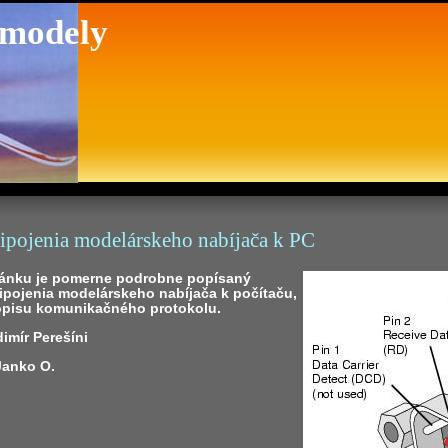
 modely
ripojenia modelárskeho nabíjača k PC
lánku je pomerne podrobne popísaný
ipojenia modelárskeho nabíjača k počítaču,
opisu komunikačného protokolu.
dimír Perešíni
 Janko O.