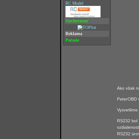
RC Model
Návštevnosť
Reklama
Počasie
Ako však n
PeterOBD v
Vysvetlime 
RS232 bol 
vzdialenost
RS232 úrovn