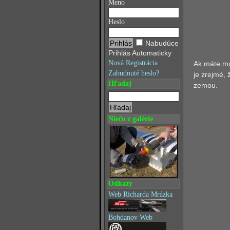
Meno
Heslo
Nabudúce
Prihlás Automaticky
Nová Registrácia
Ak máte mo
Zabudnuté heslo?
je zrejmé,
Hľadaj
zemou.
Niečo z galérie
Odkazy
Web Richarda Mrázka
Bohdanov Web