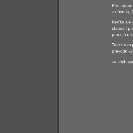
Príchodom n
z dôvodu, ž
Keďže ale 
starších pr
pracujú s l
Takže ako p
prevodníky
za chýbajúc