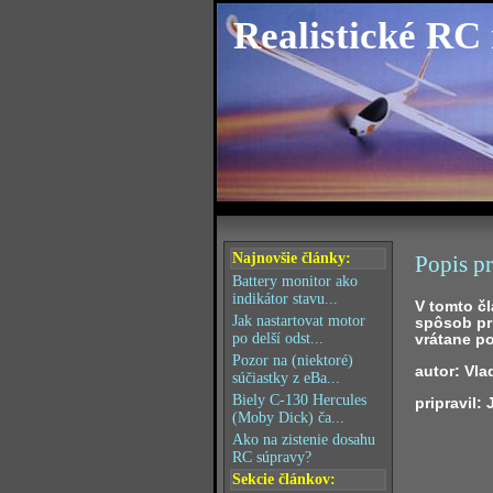
Realistické RC
Najnovšie články:
Popis p
Battery monitor ako
indikátor stavu...
V tomto č
Jak nastartovat motor
spôsob pr
vrátane p
po delší odst...
Pozor na (niektoré)
autor: Vla
súčiastky z eBa...
Biely C-130 Hercules
pripravil:
(Moby Dick) ča...
Ako na zistenie dosahu
RC súpravy?
Sekcie článkov: