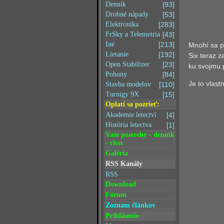
Denník
[93]
Drobné nápady
[53]
Elektronika
[283]
FrSky a Telemetria
[43]
Iné
[213]
Mnohí sa p
Lietanie
[192]
Six teraz z
Open Stabilizer
[23]
ku svojmu 
Pohony
[84]
Je to vlas
Stavba modelov
[110]
Turnigy 9X
[15]
Oplatí sa pozrieť:
Akademie letectví
[4]
História letectva
[1]
Vaše postrehy - denník
- chat
Galéria
RSS Kanály
RSS
Download
Fórum
Zoznam článkov
Prihlásenie