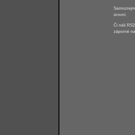
Samozrejme
úrovní.
Či náš RS2
záporné nap