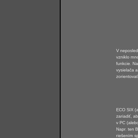
V neposled
vzniklo mn
funkcie. N
vysielača a
zorientova
ECO SIX (a
zariadiť, 
v PC (aleb
Napr. ten 
riešením s