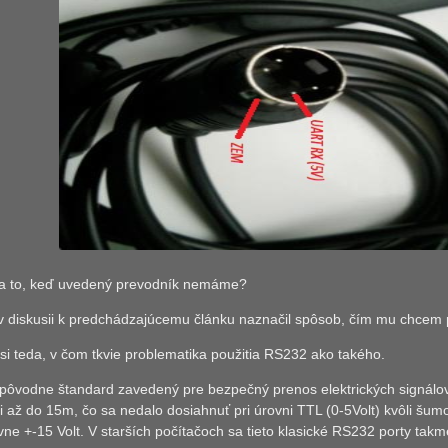
a to, keď uvedený prevodník nemáme?
 diskusii k predchádzajúcemu článku naznačil spôsob, čím mu chcem
si teda, v čom tkvie problematika použitia RS232 ako takého.
pôvodne štandard zavedený pre bezpečný prenos elektrických signálov 
i až do 15m, čo sa nedalo dosiahnuť pri úrovni TTL (0-5Volt) kvôli šum
e +-15 Volt. V starších počítačoch sa tieto klasické RS232 porty takm