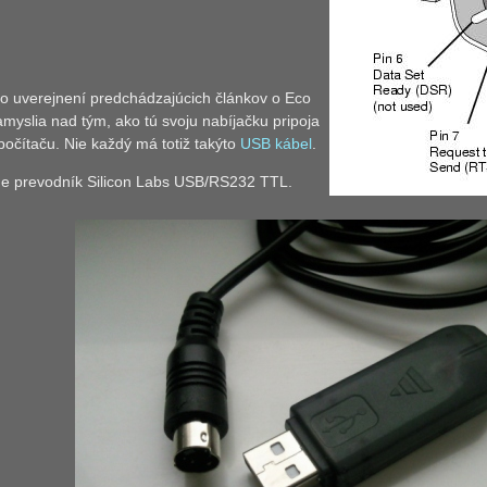
o uverejnení predchádzajúcich článkov o Eco
amyslia nad tým, ako tú svoju nabíjačku pripoja
počítaču. Nie každý má totiž takýto
USB kábel
.
tne prevodník Silicon Labs USB/RS232 TTL.