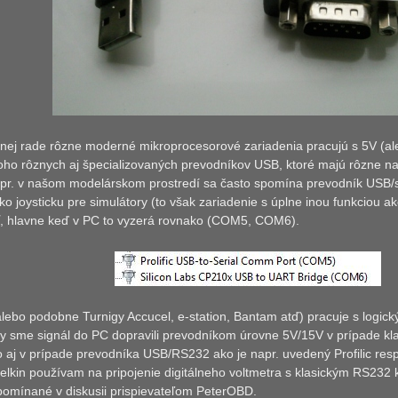
nej rade rôzne moderné mikroprocesorové zariadenia pracujú s 5V (aleb
oho rôznych aj špecializovaných prevodníkov USB, ktoré majú rôzne na
apr. v našom modelárskom prostredí sa často spomína prevodník USB/se
ko joysticku pre simulátory (to však zariadenie s úplne inou funkciou a
ť, hlavne keď v PC to vyzerá rovnako (COM5, COM6).
lebo podobne Turnigy Accucel, e-station, Bantam atď) pracuje s logick
aby sme signál do PC dopravili prevodníkom úrovne 5V/15V v prípade 
o aj v prípade prevodníka USB/RS232 ako je napr. uvedený Profilic res
Belkin používam na pripojenie digitálneho voltmetra s klasickým RS23
pomínané v diskusii prispievateľom PeterOBD.