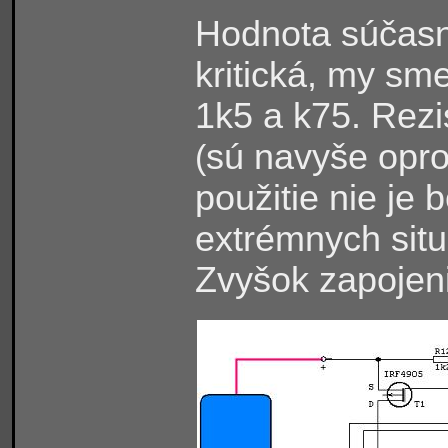
Hodnota súčasný
kritická, my s
1k5 a k75. Rez
sú navyše opr
(
použitie nie je
extrémnych situ
Zvyšok zapojen