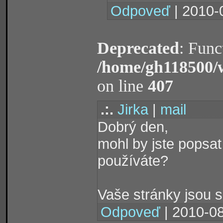
Odpoveď
| 2010-
Deprecated
: Func
/home/gh118500/
on line
407
.:.
Jirka
|
mail
Dobrý den,
mohl by jste popsa
používáte?
Vaše stránky jsou 
Odpoveď
| 2010-08