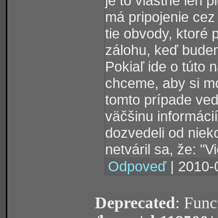
je to vlastne len 
má pripojenie cez
tie obvody, ktoré
zálohu, keď budem
Pokiaľ ide o túto
chceme, aby si mo
tomto prípade ve
väčšinu informáci
dozvedeli od nieko
netváril sa, že: "
Odpoveď
| 2010-
Deprecated
: Func