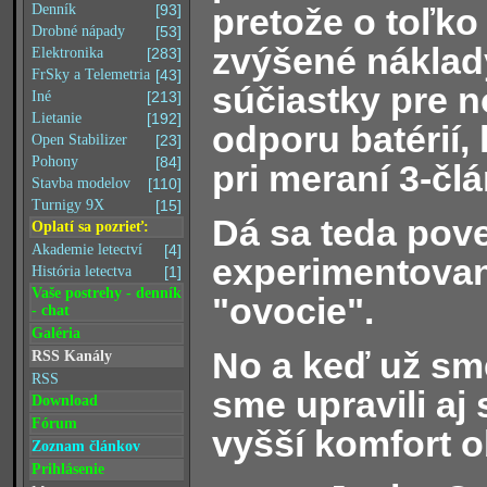
pretože o toľko
Denník
[93]
Drobné nápady
[53]
zvýšené náklad
Elektronika
[283]
FrSky a Telemetria
[43]
súčiastky pre 
Iné
[213]
Lietanie
[192]
odporu batérií,
Open Stabilizer
[23]
Pohony
[84]
pri meraní 3-člá
Stavba modelov
[110]
Turnigy 9X
[15]
Dá sa teda pove
Oplatí sa pozrieť:
Akademie letectví
[4]
experimentovani
História letectva
[1]
Vaše postrehy - denník
"ovocie".
- chat
Galéria
No a keď už sme
RSS Kanály
RSS
sme upravili aj 
Download
Fórum
vyšší komfort o
Zoznam článkov
Prihlásenie