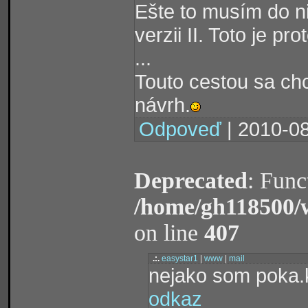
Ešte to musím do ni
verzii II. Toto je p
...
Touto cestou sa ch
návrh.
Odpoveď
| 2010-08
Deprecated
: Func
/home/gh118500/
on line
407
.:.
easystar1
|
www
|
mail
nejako som poka.
odkaz