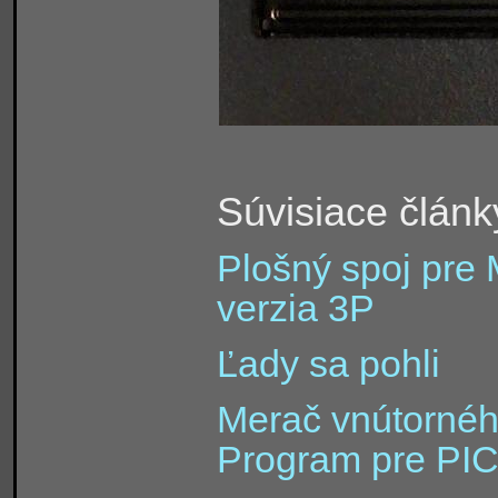
Súvisiace článk
Plošný spoj pre 
verzia 3P
Ľady sa pohli
Merač vnútorného
Program pre PI