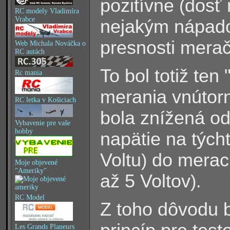
pozitívne
dosť 
(
RC modely Vladimíra
Vrabce
nejakým nápado
presnosti merač
Web Michala Nováčka o
RC autách
To bol totiž ten
Rc mania
merania vnútorn
RC letka v Košiciach
bola znížená od
Vybavenie pre vaše
hobby
napätie na tých
Voltu
do merac
)
Moje objevené
"Ameriky"
až 5 Voltov
).
RC Model
Z toho dôvodu 
Les Grands Planeurs