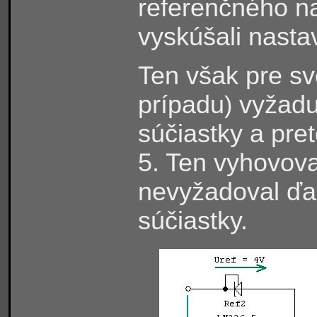
referenčného n
vyskúšali nasta
Ten však pre sv
prípadu
vyžaduj
)
súčiastky a pre
5. Ten vyhovov
nevyžadoval ďal
súčiastky.