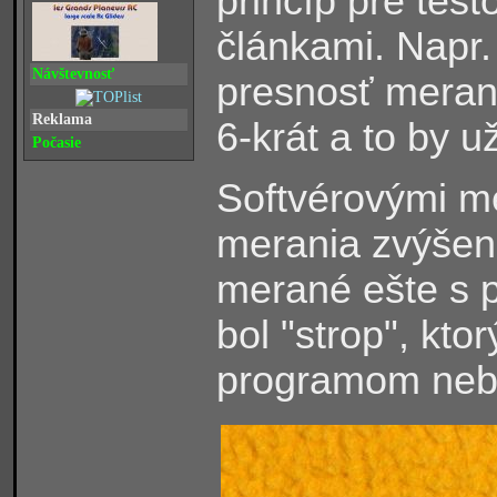
princíp pre test
článkami. Napr. 
Návštevnosť
presnosť merani
Reklama
6-krát a to by u
Počasie
Softvérovými m
merania zvýšená
merané ešte s p
bol "strop", kt
programom neb