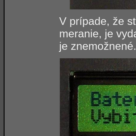
V prípade, že s
meranie, je vyd
je znemožnené