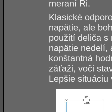
meraní Ri.
Klasické odporo
napätie, ale boh
použití deliča 
napätie nedelí,
konštantná hodn
záťaži, voči st
Lepšie situáciu