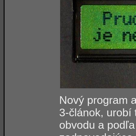
Nový program a
3-článok, urobí
obvodu a podľa 