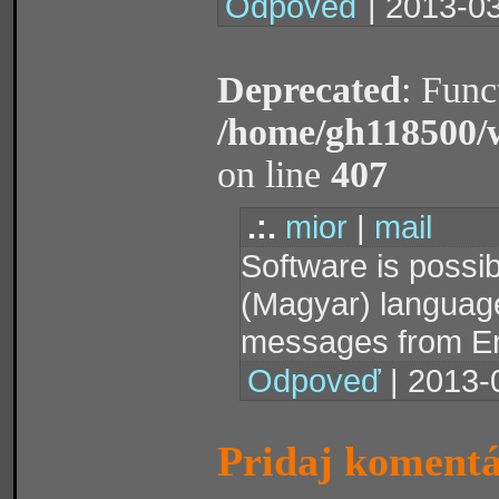
Odpoveď
| 2013-03
Deprecated
: Func
/home/gh118500/
on line
407
.:.
mior
|
mail
Software is possib
(Magyar) language 
messages from Eng
Odpoveď
| 2013-
Pridaj koment