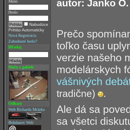
autor: Janko O.
Meno
Heslo
Nabudúce
Prihlás Automaticky
Prečo spomíname
Nová Registrácia
Zabudnuté heslo?
toľko času uply
Hľadaj
verzie našeho 
modelárskych fó
Niečo z galérie
vášnivých debá
č
tradi
ne)
.
Odkazy
Ale dá sa pove
Web Richarda Mrázka
sa všetci diskut
Bohdanov Web