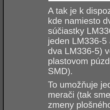
A tak je k disp
kde namiesto dv
súčiastky LM33
jeden LM336-5 
dva LM336-5) vo
plastovom púz
SMD
.
)
To umožňuje j
merači
tak sme 
(
zmeny plošného