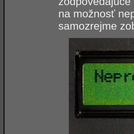
zodpovedajúce 
na možnosť nep
samozrejme zo