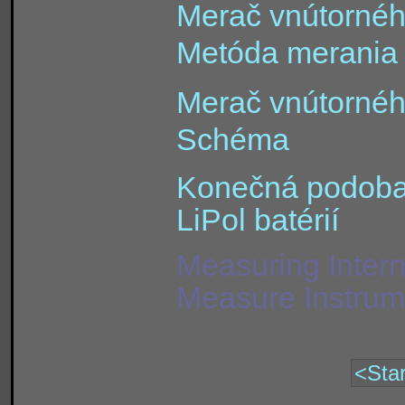
Merač vnútorného 
Metóda merania
Merač vnútorného
Schéma
Konečná podoba
LiPol batérií
Measuring Intern
Measure Instrume
<Star