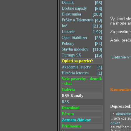
Denník
[93]
Drobné nápady
[53]
Elektronika
[283]
Vy, ktorí s
FrSky a Telemetria
[43]
na modelár
Iné
[213]
Za povšimnu
Lietanie
[192]
Open Stabilizer
[23]
A tak, preč
Pohony
[84]
Stavba modelov
[110]
Turnigy 9X
[15]
Lietanie v
Oplatí sa pozrieť:
Akademie letectví
[4]
História letectva
[1]
Vaše postrehy - denník
- chat
Komentáre
Galéria
RSS Kanály
RSS
Deprecated
Download
Fórum
.:.
okoloidúc
... ach kde sú
Zoznam článkov
odkaz
Prihlásenie
asi začínam 