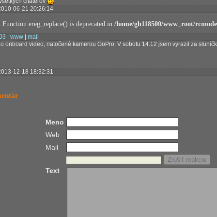
šetkých čitateľov
2010-06-21 20:26:14
: Function ereg_replace() is deprecated in
/home/gh118500/www_root/rcmodel
s03
|
www
|
mail
o onboard video, natočené kamerou GoPro. V sobotu 14.12 jsem vyrazil za sluníč
2013-12-18 18:32:31
mentár
Meno
Web
Mail
Text