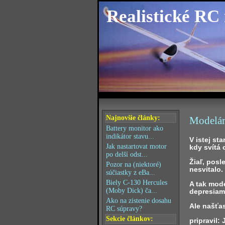
Realistické RC
Najnovšie články:
Modelárs
Battery monitor ako
indikátor stavu...
V istej st
Jak nastartovat motor
kdy svítá 
po delší odst...
Žiaľ, posl
Pozor na (niektoré)
nesvitalo.
súčiastky z eBa...
Biely C-130 Hercules
A tak mode
(Moby Dick) ča...
depresiam
Ako na zistenie dosahu
Ale našťas
RC súpravy?
Sekcie článkov:
pripravil: