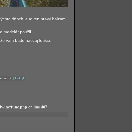
 týchto dňoch je to ten pravý balzam
to modelár použil.
e, že vám bude naozaj lepšie.
al:
admin |
Linkuj!
y/inc/func.php
on line
407