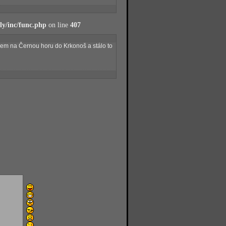
y/inc/func.php
on line
407
kem na Černou horu do Krkonoš a stálo to