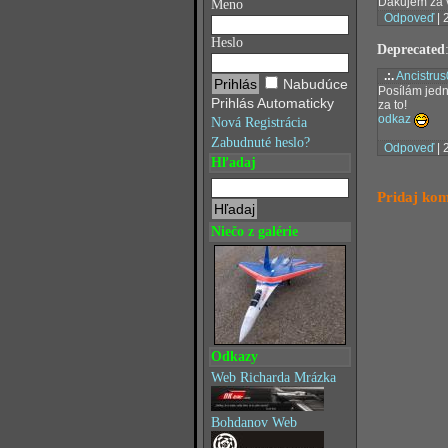
Ďakujem za v
Meno
Odpoveď
| 
Heslo
Deprecated
.:.
Ancistru
Nabudúce
Posílám jedn
Prihlás Automaticky
za to!
odkaz
Nová Registrácia
Zabudnuté heslo?
Odpoveď
| 
Hľadaj
Pridaj ko
Niečo z galérie
Odkazy
Web Richarda Mrázka
Bohdanov Web