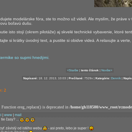
ledujete modelárske fóra, ste to možno už videli. Ale myslím, že práve v
ovu boľavú dušu.
tie isto stojí (okrem pilotáže) aj skvelé technické vybavenie, ktoré ten
ítajte si krátky úvodný text, a pustite si obidve videá. A relaxujte a vert
 termike so supmi hnedými.
<Staršie
|
tento článok
|
Novšie>
Napísané:
18. 12. 2013, 10:03 |
Prečítané:
7529x |
Kategórie:
Denník
|
Napís
: 2
: Function ereg_replace() is deprecated in
/home/gh118500/www_root/rcmodel
i
|
www
|
mail
 tie časy? ...
byť závislý od istého webu
- asi preto, lebo je super !