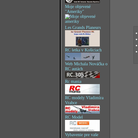
Moje objevené
"Ameriky"
Les Grands Planeurs
RC letka v Košiciach
Web Michala Nováčka o
RC autách
Rc mania
RC modely Vladimíra
Vrabce
RC Model
Vybavenie pre vaše