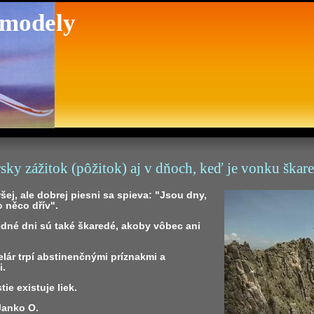
 modely
ky zážitok (pôžitok) aj v dňoch, keď je vonku škar
aršej, ale dobrej piesni sa spieva: "Jsou dny,
o něco dřív".
edné dni sú také škaredé, akoby vôbec ani
lár trpí abstinenčnými príznakmi a
i.
tie existuje liek.
 Janko O.