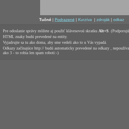
Tučné
|
Podrazené
|
Kurzíva
|
zdroják
|
odkaz
Pre odoslanie správy môžete aj použiť klávesovoú skratku
Alt+S
. (Podporujú
HTML znaky budú prevedené na entity.
Vyjadrujte sa tu ako doma, aby sme vedeli ako to u Vás vypadá.
Odkazy začínajúce http:// budú automaticky prevedené na odkazy , nepoužíva
ako 3 - to robia len spam roboti:-)