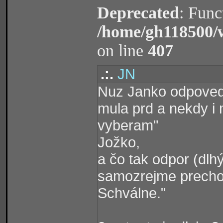
Deprecated
: Func
/home/gh118500/
on line
407
.:.
JN
Nuz Janko odpoved 
mula prd a nekdy i
vyberam"
Jožko,
a čo tak odpor (dlh
samozrejme precho
Schválne."