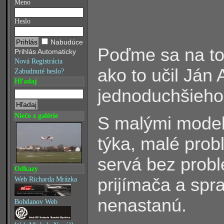
Meno
Heslo
Nabudúce
Poďme sa na to 
Prihlás Automaticky
Nová Registrácia
ako to učil Já
Zabudnuté heslo?
Hľadaj
jednoduchšieho 
Niečo z galérie
S malými modelm
týka, malé prob
servá bez prob
Odkazy
prijímača a spr
Web Richarda Mrázka
nenastanú.
Bohdanov Web