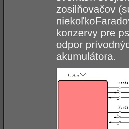
zosilňovačov (s
niekoľkoFarado
konzervy pre ps
odpor prívodnýc
akumulátora.