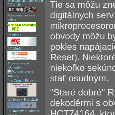
Web Michala Nováčka o
Tie sa môžu zne
RC autách
digitálnych ser
Vybavenie pre vaše
hobby
mikroprocesor
obvody môžu byť
Rc mania
pokles napájac
RC Model
Reset
. Niektor
)
Moje objevené
niekoľko sekúnd
"Ameriky"
stať osudným.
Les Grands Planeurs
"Staré dobré" 
RC letka v Košiciach
dekodérmi s o
HCT74164, ktor
RC modely Vladimíra