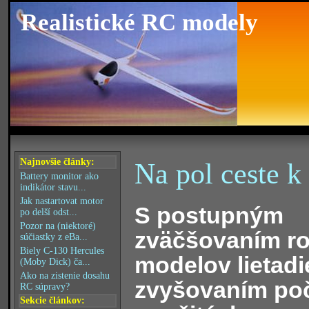
Realistické RC modely
Najnovšie články:
Na pol ceste k
Battery monitor ako
indikátor stavu...
Jak nastartovat motor
S postupným
po delší odst...
Pozor na (niektoré)
zväčšovaním r
súčiastky z eBa...
Biely C-130 Hercules
modelov lietadi
(Moby Dick) ča...
Ako na zistenie dosahu
zvyšovaním po
RC súpravy?
Sekcie článkov: