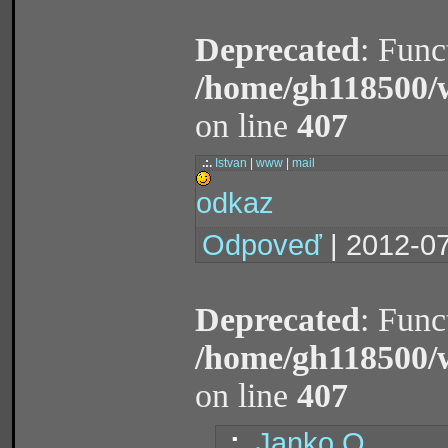
Deprecated
: Func
/home/gh118500/
on line
407
.:.
Istvan
|
www
|
mail
odkaz
Odpoveď
| 2012-07
Deprecated
: Func
/home/gh118500/
on line
407
.:.
Janko O