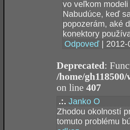
vo veľkom modeli 
Nabudúce, keď sa 
popozerám, aké d
konektory používa
Odpoveď
| 2012-
Deprecated
: Func
/home/gh118500/
on line
407
.:.
Janko O
Zhodou okolností p
tomuto problému búr