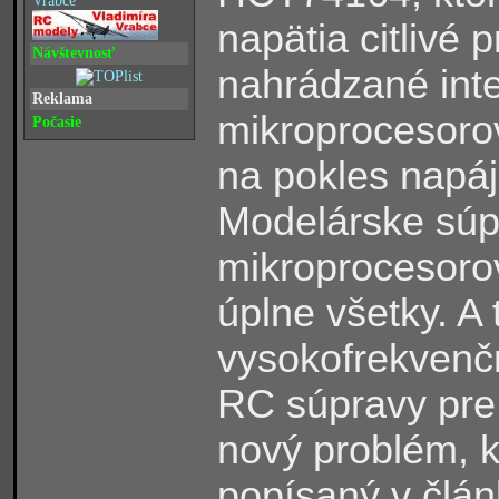
Vrabce
napätia citlivé 
Návštevnosť
nahrádzané inte
Reklama
mikroprocesorov
Počasie
na pokles napája
Modelárske súp
mikroprocesoro
úplne všetky. A
vysokofrekvenčn
RC súpravy pre
nový problém, 
popísaný v člán