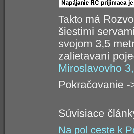
má Rozvod
Takto
šiestimi servami
svojom 3,5 metr
zalietavaní poj
Miroslavovho 3
Pokračovanie -
Súvisiace článk
Na pol ceste k P