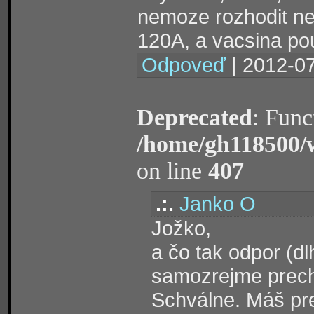
nemoze rozhodit ne
120A, a vacsina pou
Odpoveď
| 2012-07
Deprecated
: Func
/home/gh118500/
on line
407
.:.
Janko O
Jožko,
a čo tak odpor (d
samozrejme prech
Schválne. Máš pre