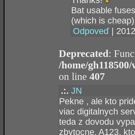
Bat usable fuses
(which is cheap)
Odpoveď
| 2012
Deprecated
: Func
/home/gh118500/
on line
407
.:.
JN
Pekne , ale kto pri
viac digitalnych se
teda z dovodu vypa
zbytocne, A123, kt