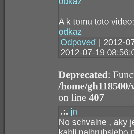
odkaz
A k tomu toto video
odkaz
Odpoveď
| 2012-07
2012-07-19 08:56:
Deprecated
: Func
/home/gh118500/
on line
407
.:.
jn
No schvalne , aky 
kabli najhrubsieho 