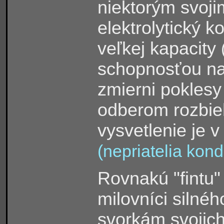
niektorým svoji
elektrolytický 
veľkej kapacity
schopnosťou nah
zmierni pokles
odberom rozbie
vysvetlenie je v
(nepriatelia kon
Rovnakú "fintu"
milovníci silné
svorkám svojic