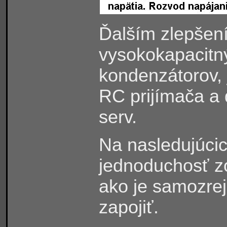
Ďalším zlepšen
vysokokapacitný
kondenzátorov, 
RC prijímača a 
serv.
Na nasledujúcic
jednoduchosť z
ako je samozre
zapojiť.