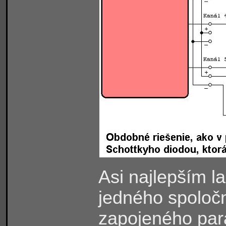
Asi najlepším l
jedného spoloč
zapojeného para