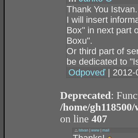
Thank You Istvan.
I will insert infor
Box" in next part 
Boxu".
Or third part of s
be dedicated to "
Odpoveď
| 2012-
Deprecated
: Func
/home/gh118500/
on line
407
.:.
Istvan
|
www
|
mail
Thanks!