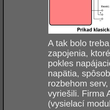
A tak bolo treb
zapojenia, ktor
pokles napájac
napätia, spôso
rozbehom serv,
vyriešili. Firm
vysielací modu
(