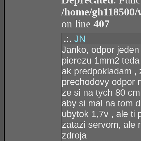
/home/gh118500/
on line
407
.:.
JN
Janko, odpor jeden
pierezu 1mm2 teda
ak predpokladam , 
prechodovy odpor n
ze si na tych 80 cm
aby si mal na tom d
ubytok 1,7v , ale ti 
zatazi servom, ale 
zdroja