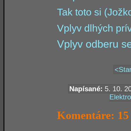
Tak toto si (Jožk
Vplyv dlhých prí
Vplyv odberu se
<Star
Napísané:
5. 10. 2
Elektro
Komentáre: 15