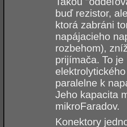
Takou "oddeľov
buď rezistor, a
ktorá zabráni t
napájacieho na
rozbehom
, zní
)
prijímača. To j
elektrolytickéh
paralelne k nap
Jeho kapacita m
mikroFaradov.
Konektory jedno