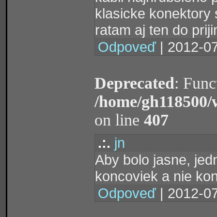
klasicke konektory 
ratam aj ten do prij
Odpoveď
| 2012-07
Deprecated
: Func
/home/gh118500/
on line
407
.:.
jn
Aby bolo jasne, jed
koncoviek a nie ko
Odpoveď
| 2012-07