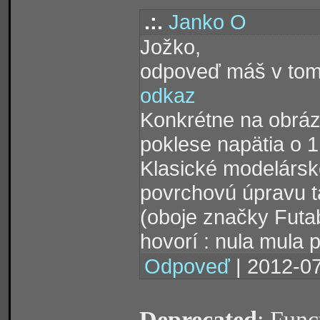
.:.
Janko O
Jožko,
odpoveď máš v tom
odkaz
Konkrétne na obrázk
poklese napätia o 1
Klasické modelárske
povrchovú úpravu t
(oboje značky Futa
hovorí : nula mula 
Odpoveď
| 2012-07
Deprecated
: Func