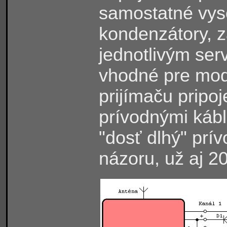
samostatné vyso
kondenzátory, z
jednotlivým ser
vhodné pre mode
prijímaču pripo
prívodnými kábl
"dosť dlhý" prí
názoru, už aj 2