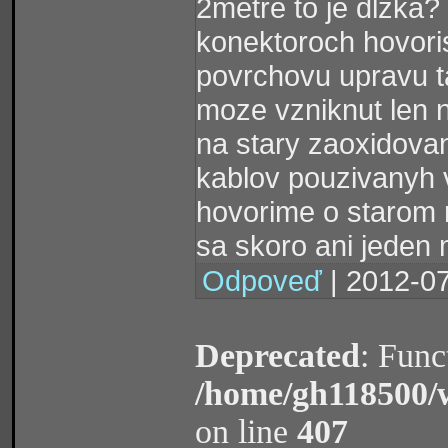
2metre to je dlzka?
konektoroch hovori
povrchovu upravu t
moze vzniknut len 
na stary zaoxidova
kablov pouzivanyh v
hovorime o starom m
sa skoro ani jeden 
Odpoveď
| 2012-07
Deprecated
: Func
/home/gh118500/
on line
407