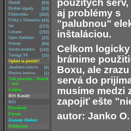
použitých serv,
Denník
[93]
Drobné nápady
[53]
aj problémy s
Elektronika
[283]
"palubnou" elek
FrSky a Telemetria
[43]
Iné
[213]
inštaláciou.
Lietanie
[192]
Open Stabilizer
[23]
Pohony
[84]
Celkom logicky
Stavba modelov
[110]
Turnigy 9X
[15]
bránime použit
Oplatí sa pozrieť:
Boxu, ale zrazu
Akademie letectví
[4]
História letectva
[1]
servá do prijím
Vaše postrehy - denník
- chat
musíme medzi zd
Galéria
RSS Kanály
zapojiť ešte "ni
RSS
Download
autor: Janko O.
Fórum
Zoznam článkov
Prihlásenie