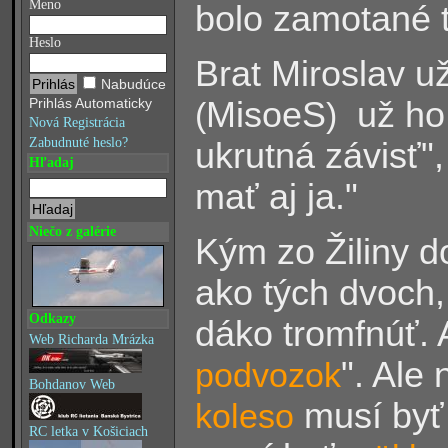
Meno
bolo zamotané 
Heslo
Brat Miroslav u
Nabudúce
MisoeS
už ho 
Prihlás Automaticky
(
)
Nová Registrácia
Zabudnuté heslo?
ukrutná závisť"
Hľadaj
mať aj ja."
Niečo z galérie
Kým zo Žiliny d
ako tých dvoch,
Odkazy
dáko tromfnúť. A
Web Richarda Mrázka
". Ale
podvozok
Bohdanov Web
musí by
koleso
RC letka v Košiciach