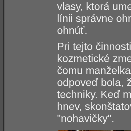
vlasy, ktorá ume
línii správne oh
ohnúť.
Pri tejto činnos
kozmetické zm
čomu manželka 
odpoveď bola, ž
techniky. Keď m
hnev, skonštato
"nohavičky".