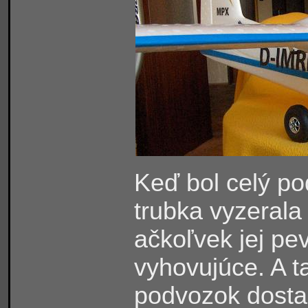
Keď bol celý po
trubka vyzeral
ačkoľvek jej pe
vyhovujúce. A t
podvozok dost