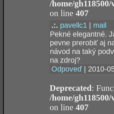
/home/gh118500/
on line
407
.:.
pavellc1
|
mail
Pekné elegantné. J
pevne prerobiť aj n
návod na taký pod
na zdroj?
Odpoveď
| 2010-05
Deprecated
: Func
/home/gh118500/
on line
407