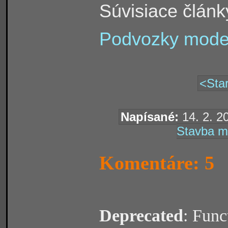
Súvisiace článk
Podvozky modelo
<Star
Napísané:
14. 2. 2
Stavba m
Komentáre: 5
Deprecated
: Func