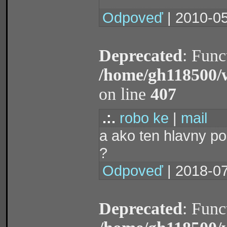
Odpoveď
| 2010-05
Deprecated
: Func
/home/gh118500/
on line
407
.:.
robo ke
|
mail
a ako ten hlavny po
?
Odpoveď
| 2018-07
Deprecated
: Func