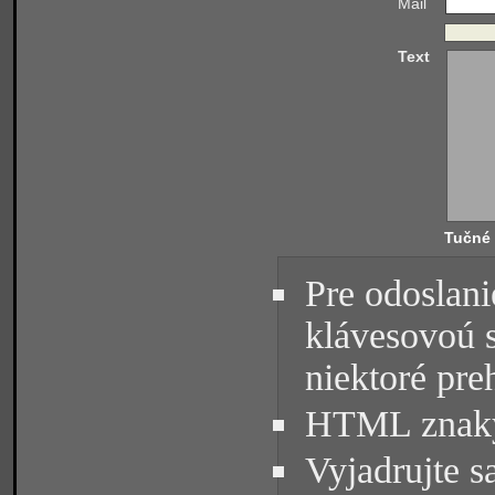
Mail
Text
Tučné
Pre odoslani
klávesovoú 
niektoré pre
HTML znaky 
Vyjadrujte s