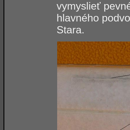
vymyslieť pevn
hlavného podvo
Stara.