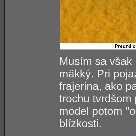
Musím sa však p
mäkký. Pri poja
frajerina, ako p
trochu tvrdšom p
model potom "ov
blízkosti.