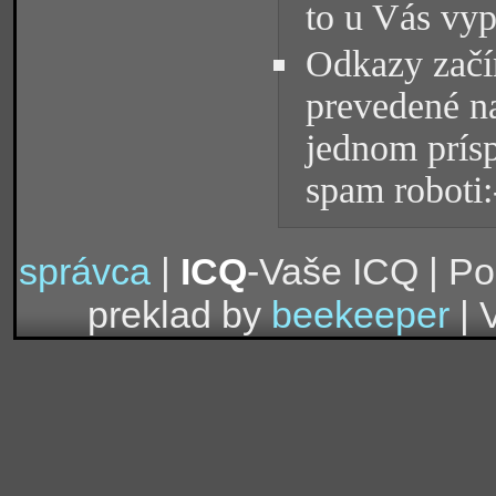
to u Vás vyp
Odkazy začín
prevedené na
jednom prísp
spam roboti:
správca
|
ICQ
-Vaše ICQ | P
preklad by
beekeeper
| 