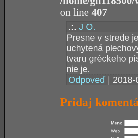
/home/gh118500/
on line
407
.:.
J O.
Presne v strede j
uchytená plechov
tvaru gréckeho pí
nie je.
Odpoveď
| 2018-
Pridaj koment
Meno
Web