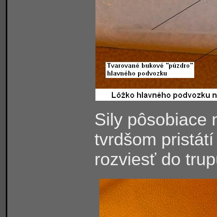
Sily pôsobiace
tvrdšom pristát
rozviesť do tru