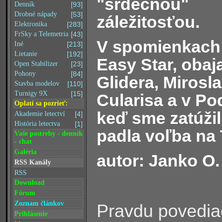
"srdečnou"
Denník
[93]
Drobné nápady
[53]
záležitosťou.
Elektronika
[283]
FrSky a Telemetria
[43]
V spomienkach 
Iné
[213]
Lietanie
[192]
Easy Star, oba
Open Stabilizer
[23]
Pohony
[84]
Glidera, Mirosl
Stavba modelov
[110]
Turnigy 9X
[15]
Cularisa a v Po
Oplatí sa pozrieť:
keď sme zatúži
Akademie letectví
[4]
História letectva
[1]
padla voľba na T
Vaše postrehy - denník
- chat
Galéria
autor: Janko O.
RSS Kanály
RSS
Download
Fórum
Zoznam článkov
Pravdu povedia
Prihlásenie