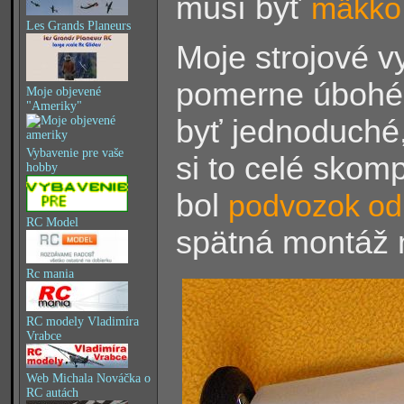
musí byť
mäkko
Les Grands Planeurs
Moje strojové v
pomerne úbohé a
Moje objevené
"Ameriky"
byť jednoduché,
Vybavenie pre vaše
si to celé skom
hobby
bol
podvozok od
RC Model
spätná montáž n
Rc mania
RC modely Vladimíra
Vrabce
Web Michala Nováčka o
RC autách