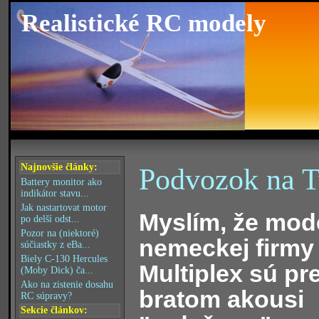
Realistické RC modely
Najnovšie články:
Podvozok na Tw
Battery monitor ako
indikátor stavu...
Jak nastartovat motor
Myslím, že mod
po delší odst...
Pozor na (niektoré)
nemeckej firmy
súčiastky z eBa...
Biely C-130 Hercules
Multiplex sú pr
(Moby Dick) ča...
Ako na zistenie dosahu
bratom akousi
RC súpravy?
Sekcie článkov: