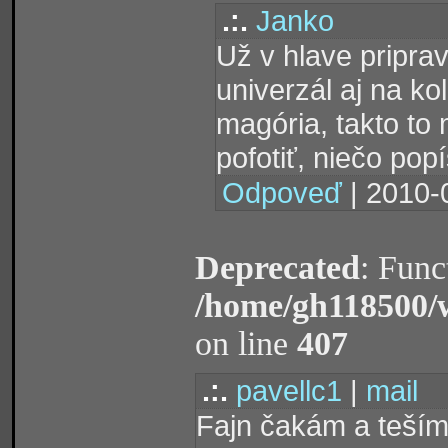
.:.
Janko
Už v hlave pripr
univerzál aj na ko
magória, takto to
pofotiť, niečo pop
Odpoveď
| 2010-
Deprecated
: Func
/home/gh118500/
on line
407
.:.
pavellc1
|
mail
Fajn čakám a teším