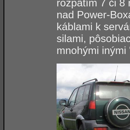
rozpätím 7 či 8
nad Power-Boxa
káblami k serv
silami, pôsobia
mnohými inými 