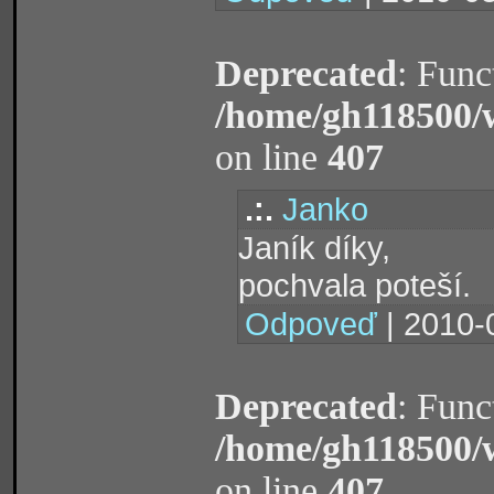
Deprecated
: Func
/home/gh118500/
on line
407
.:.
Janko
Janík díky,
pochvala poteší.
Odpoveď
| 2010-
Deprecated
: Func
/home/gh118500/
on line
407