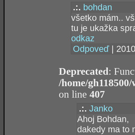
.:.
bohdan
všetko mám.. vše
tu je ukažka sp
odkaz
Odpoveď
| 2010
Deprecated
: Func
/home/gh118500/
on line
407
.:.
Janko
Ahoj Bohdan,
dakedy ma to m