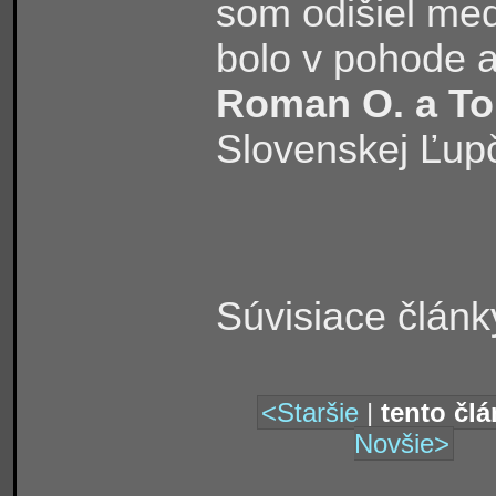
som odišiel med
bolo v pohode 
Roman O. a To
Slovenskej Ľupč
Súvisiace článk
<Staršie
|
tento čl
Novšie>