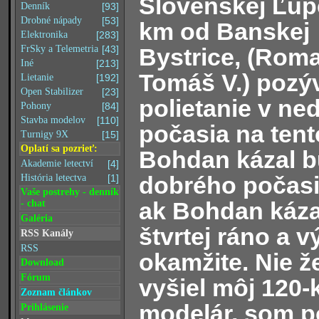
Slovenskej Ľupč
Denník
[93]
Drobné nápady
[53]
km od Banskej
Elektronika
[283]
Bystrice, (Roma
FrSky a Telemetria
[43]
Iné
[213]
Tomáš V.) pozý
Lietanie
[192]
Open Stabilizer
[23]
polietanie v ne
Pohony
[84]
Stavba modelov
[110]
počasia na tent
Turnigy 9X
[15]
Oplatí sa pozrieť:
Bohdan kázal b
Akademie letectví
[4]
dobrého počasi
História letectva
[1]
Vaše postrehy - denník
ak Bohdan káza
- chat
Galéria
štvrtej ráno a v
RSS Kanály
RSS
okamžite. Nie ž
Download
Fórum
vyšiel môj 120-k
Zoznam článkov
modelár, som p
Prihlásenie