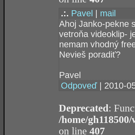
.:.
Pavel
|
mail
Ahoj Janko-pekne si
vetroňa videoklip- 
nemam vhodný freew
Nevieš poradiť?
Pavel
Odpoveď
| 2010-05
Deprecated
: Func
/home/gh118500/
on line
407