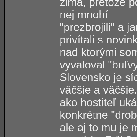
zima, pretože 
nej mnohí
"prezbrojili" a ja
privítali s novin
nad ktorými so
vyvaloval "buľvy
Slovensko je sí
väčšie a väčšie
ako hostiteľ uk
konkrétne "drob
ale aj to mu je m