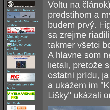
Voltu na článok
RC letka v Košiciach
predstihom a my
RC modely Vladimíra
budem prvý. Fi
Vrabce
sa zrejme riadil
Moje objevené
"Ameriky"
takmer všetci b
A hlavne som n
Les Grands Planeurs
lietali, pretože
Rc mania
ostatní prídu, 
a ukážem im "Ki
Vybavenie pre vaše
hobby
Lišky" ukázali 
RC Model