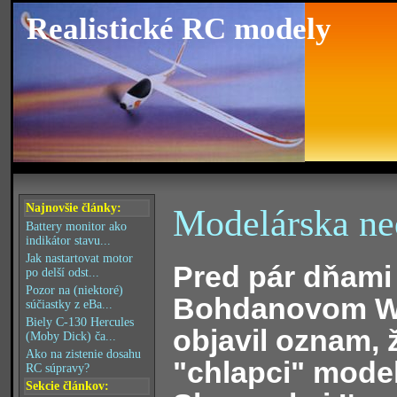
Realistické RC modely
Najnovšie články:
Modelárska ne
Battery monitor ako
indikátor stavu...
Jak nastartovat motor
Pred pár dňami
po delší odst...
Pozor na (niektoré)
Bohdanovom 
súčiastky z eBa...
Biely C-130 Hercules
objavil oznam, 
(Moby Dick) ča...
Ako na zistenie dosahu
"chlapci" model
RC súpravy?
Sekcie článkov: