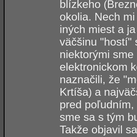
blízkeho
Brezn
(
okolia. Nech mi p
iných miest a j
väčšinu "hostí" 
niektorými sme
elektronickom 
naznačili, že "
Krtíša
a najväč
)
pred poľudním, 
sme sa s tým bu
Takže objavil sa