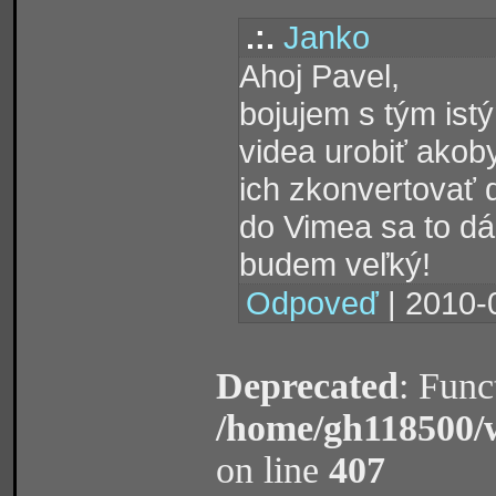
.:.
Janko
Ahoj Pavel,
bojujem s tým ist
videa urobiť akoby
ich zkonvertovať 
do Vimea sa to dá,
budem veľký!
Odpoveď
| 2010-
Deprecated
: Func
/home/gh118500/
on line
407