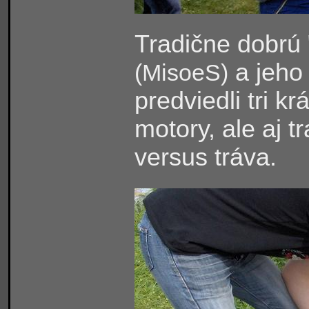
Tradične dobrú 
a jeho 
(MisoeS)
predviedli tri 
motory, ale aj t
versus tráva.