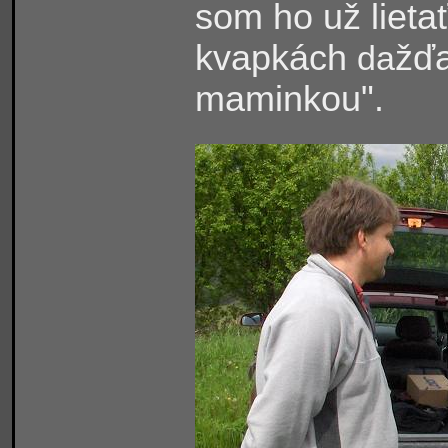
som ho už lietať
kvapkách
žďa
da
maminkou".