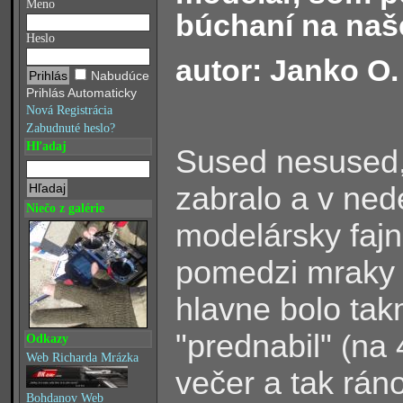
Meno
búchaní na naš
Heslo
autor: Janko O.
Nabudúce
Prihlás Automaticky
Nová Registrácia
Zabudnuté heslo?
Hľadaj
Sused nesused,
zabralo a v nede
Niečo z galérie
modelársky fajn
pomedzi mraky 
hlavne bolo tak
"prednabil"
na 
(
Odkazy
Web Richarda Mrázka
večer a tak rán
Bohdanov Web