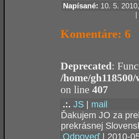
Napísané:
10. 5. 2010,
Komentáre: 6
Deprecated
: Func
/home/gh118500/
on line
407
.:.
JS
|
mail
Ďakujem JO za prekr
prekrásnej Slovensk
Odpoveď
| 2010-05