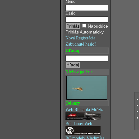
Meno
Heslo
Nabudúce
Prihlás Automaticky
Nová Registrácia
Zabudnuté heslo?
Hľadaj
Niečo z galérie
Odkazy
Web Richarda Mrázka
Bohdanov Web
RC modely Vladimíra