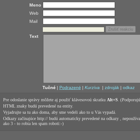
Meno
Web
Mail
Text
Tučné
|
Podrazené
|
Kurzíva
|
zdroják
|
odkaz
Pre odoslanie správy môžete aj použiť klávesovoú skratku
Alt+S
. (Podporujú
HTML znaky budú prevedené na entity.
Vyjadrujte sa tu ako doma, aby sme vedeli ako to u Vás vypadá.
Odkazy začínajúce http:// budú automaticky prevedené na odkazy , nepoužíva
ako 3 - to robia len spam roboti:-)