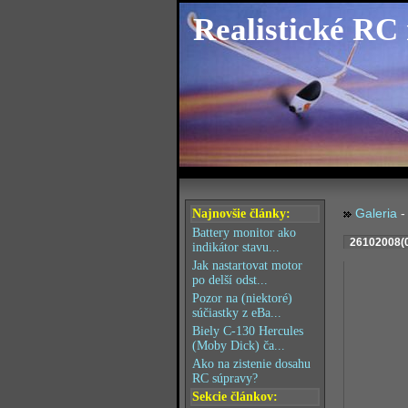
Realistické RC
Galeria
Najnovšie články:
Battery monitor ako
26102008(
indikátor stavu...
Jak nastartovat motor
po delší odst...
Pozor na (niektoré)
súčiastky z eBa...
Biely C-130 Hercules
(Moby Dick) ča...
Ako na zistenie dosahu
RC súpravy?
Sekcie článkov: