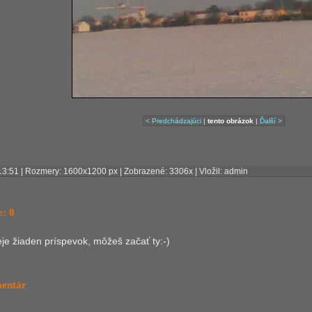
< Predchádzajúci
|
tento obrázok
|
Ďalší >
 13:51 | Rozmery: 1600x1200 px | Zobrazené: 3306x | Vložil: admin
: 0
ieje žiaden príspevok, môžeš začať ty:-)
mentár