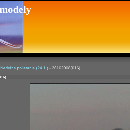
 modely
-
Nedeľné polietanie (24.1.)
- 26102008(016)
016)