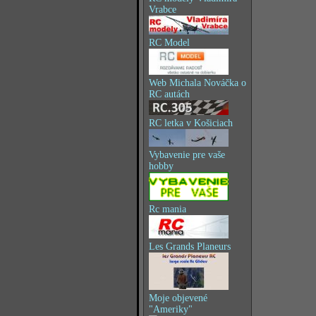
Vrabce
RC Model
Web Michala Nováčka o
RC autách
RC letka v Košiciach
Vybavenie pre vaše
hobby
Rc mania
Les Grands Planeurs
Moje objevené
"Ameriky"