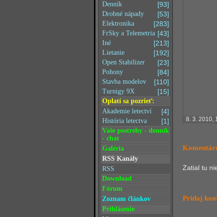
Denník
[93]
Drobné nápady
[53]
Elektronika
[283]
FrSky a Telemetria
[43]
Iné
[213]
Lietanie
[192]
Open Stabilizer
[23]
Pohony
[84]
Stavba modelov
[110]
Turnigy 9X
[15]
Oplatí sa pozrieť:
Akademie letectví
[4]
8. 3. 2010,
História letectva
[1]
Vaše postrehy - denník
- chat
Komentáre
Galéria
RSS Kanály
Zatial tu n
RSS
Download
Fórum
Pridaj ko
Zoznam článkov
Prihlásenie